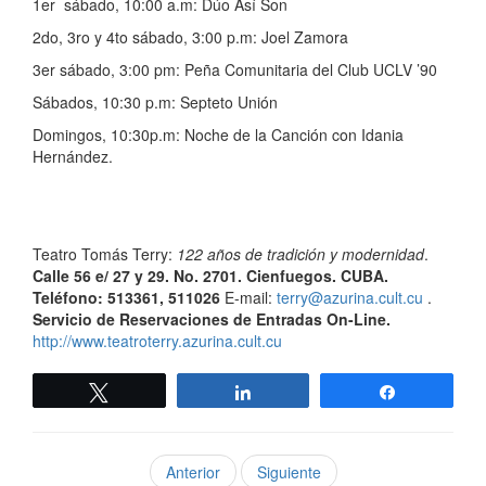
1er sábado, 10:00 a.m: Dúo Así Son
2do, 3ro y 4to sábado, 3:00 p.m: Joel Zamora
3er sábado, 3:00 pm: Peña Comunitaria del Club UCLV ’90
Sábados, 10:30 p.m: Septeto Unión
Domingos, 10:30p.m: Noche de la Canción con Idania
Hernández.
Teatro Tomás Terry:
122 años de tradición y modernidad
.
Calle 56 e/ 27 y 29. No. 2701. Cienfuegos. CUBA.
Teléfono: 513361, 511026
E-mail:
terry@azurina.cult.cu
.
Servicio de Reservaciones de Entradas On-Line.
http://www.teatroterry.azurina.cult.cu
Twittear
Compartir
Compartir
Anterior
Siguiente