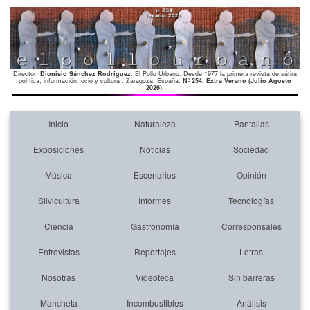
Director:
Dionisio Sánchez Rodríguez
. El Pollo Urbano. Desde 1977 la primera revista de sátira
política, información, ocio y cultura . Zaragoza. España.
Nº 254. Extra Verano (Julio Agosto
2026)
.
Inicio
Naturaleza
Pantallas
Exposiciones
Noticias
Sociedad
Música
Escenarios
Opinión
Silvicultura
Informes
Tecnologías
Ciencia
Gastronomía
Corresponsales
Entrevistas
Reportajes
Letras
Nosotras
Videoteca
Sin barreras
Mancheta
Incombustibles
Análisis