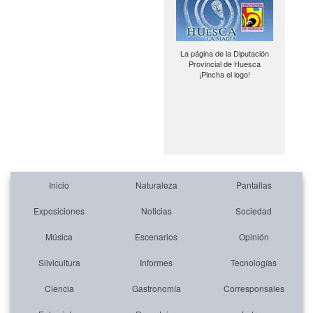
La página de la Diputación
Provincial de Huesca
¡Pincha el logo!
Inicio
Naturaleza
Pantallas
Exposiciones
Noticias
Sociedad
Música
Escenarios
Opinión
Silvicultura
Informes
Tecnologías
Ciencia
Gastronomía
Corresponsales