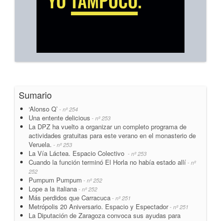
Sumario
‘Alonso Q’
- nº 254
Una entente delicious
- nº 253
La DPZ ha vuelto a organizar un completo programa de
actividades gratuitas para este verano en el monasterio de
Veruela.
- nº 253
La Vía Láctea. Espacio Colectivo
- nº 253
Cuando la función terminó El Horla no había estado allí
- nº
252
Pumpum Pumpum
- nº 252
Lope a la italiana
- nº 252
Más perdidos que Carracuca
- nº 251
Metrópolis 20 Aniversario. Espacio y Espectador
- nº 251
La Diputación de Zaragoza convoca sus ayudas para