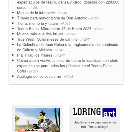
espectáculos de teatro, danza y circo, dotadas con 220.000
euros
- nº 251
Museo de la interperie
- nº 250
Títeres para mayor gloria de Don Antonio
- nº 250
Tierra, memoria y futuro
- nº 249
Teatro Bicho. Microteatro 17 de Enero 2026
- nº 249
Mucho más que dos brujas
- nº 249
True West. Ocho meses de camino
- nº 247
La Celestina de Juan Bolea o la tragicomedia descafeinada
de Calixto y Melibea
- nº 247
P’al Pilar, los Pilares
- nº 247
Cávea Zuera vuelve a llenar de teatro la localidad con siete
espectáculos para todos los públicos en el Teatro Reina
Sofía
- nº 247
Apología del eclecticismo
- nº 246
Una librería excepcional en la
red ¡Pincha el logo!