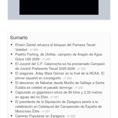
Sumario
Efraim Daniel refuerza el bloqueo del Pamesa Teruel
Voleibol
- nº 254
Pedrito Fishing, de Utrillas, campeón de Aragón de Agua
Dulce U20 2026
- nº 253
El Juvenil del C.F. Calamocha se ha proclamado Campeón
de Juvenil Preferente Teruel 2025-2026
- nº 253
El aragonés, Aday Mara Gómez en la final de la NCAA. El
primer español en conseguirlo
- nº 252
El descenso de Nabatas desde Murillo de Gállego a Santa
Eulalia se celebró el pasado domingo
- nº 252
Capturado un gigantesco siluro de 85 kilos y 2,32 metros
en aguas del río Ebro
- nº 251
El presidente de la Diputación de Zaragoza asiste a la
celebración en Calatayud del Campeonato de España de
Motocross Élite
- nº 251
Carreras Populares en Zaragoza
- nº 250