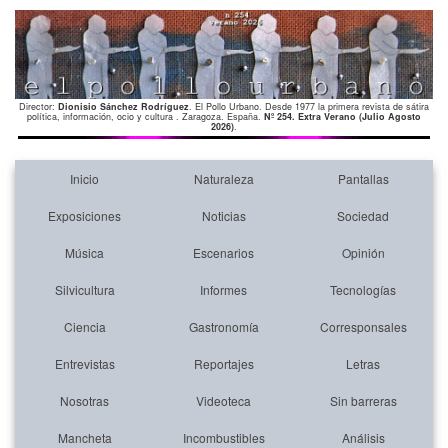
Director:
Dionisio Sánchez Rodríguez
. El Pollo Urbano. Desde 1977 la primera revista de sátira
política, información, ocio y cultura . Zaragoza. España.
Nº 254. Extra Verano (Julio Agosto
2026)
.
Inicio
Naturaleza
Pantallas
Exposiciones
Noticias
Sociedad
Música
Escenarios
Opinión
Silvicultura
Informes
Tecnologías
Ciencia
Gastronomía
Corresponsales
Entrevistas
Reportajes
Letras
Nosotras
Videoteca
Sin barreras
Mancheta
Incombustibles
Análisis