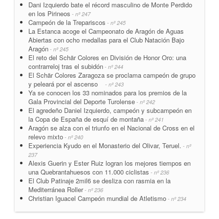
Dani Izquierdo bate el récord masculino de Monte Perdido
en los Pirineos
- nº 247
Campeón de la Trepariscos
- nº 245
La Estanca acoge el Campeonato de Aragón de Aguas
Abiertas con ocho medallas para el Club Natación Bajo
Aragón
- nº 245
El reto del Schär Colores en División de Honor Oro: una
contrarreloj tras el subidón
- nº 244
El Schär Colores Zaragoza se proclama campeón de grupo
y peleará por el ascenso
- nº 243
Ya se conocen los 33 nominados para los premios de la
Gala Provincial del Deporte Turolense
- nº 242
El agredeño Daniel Izquierdo, campeón y subcampeón en
la Copa de España de esquí de montaña
- nº 241
Aragón se alza con el triunfo en el Nacional de Cross en el
relevo mixto
- nº 240
Experiencia Kyudo en el Monasterio del Olivar, Teruel.
- nº
237
Alexis Guerin y Ester Ruiz logran los mejores tiempos en
una Quebrantahuesos con 11.000 ciclistas
- nº 236
El Club Patinaje 2mil6 se desliza con rasmia en la
Mediterránea Roller
- nº 236
Christian Iguacel Campeón mundial de Atletismo
- nº 234