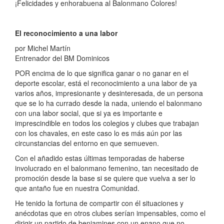
¡Felicidades y enhorabuena al Balonmano Colores!
El reconocimiento
a una labor
por Michel Martín
Entrenador del BM Dominicos
POR encima de lo que significa ganar o no ganar en el
deporte
escolar, está el reconocimiento a una labor de ya
varios años,
impresionante y desinteresada, de un persona
que se lo ha currado
desde la nada, uniendo el balonmano
con una labor social,
que si ya es importante e
imprescindible en todos los colegios
y clubes que trabajan
con los chavales, en este caso lo
es más aún por las
circunstancias del entorno en que semueven.
Con el añadido estas últimas temporadas de haberse
involucrado
en el balonmano femenino, tan necesitado de
promoción
desde la base si se quiere que vuelva a ser lo
que antaño
fue en nuestra Comunidad.
He tenido la fortuna de compartir con él situaciones y
anécdotas
que en otros clubes serían impensables, como el
dirigir
un partido de benjamines con un enano que no