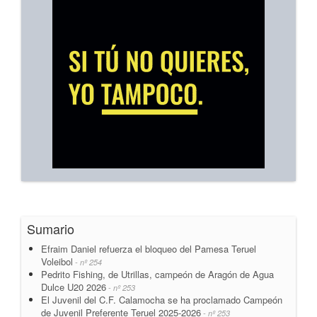
Sumario
Efraim Daniel refuerza el bloqueo del Pamesa Teruel
Voleibol
- nº 254
Pedrito Fishing, de Utrillas, campeón de Aragón de Agua
Dulce U20 2026
- nº 253
El Juvenil del C.F. Calamocha se ha proclamado Campeón
de Juvenil Preferente Teruel 2025-2026
- nº 253