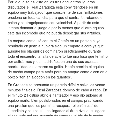
Por lo que se ha visto en los tres encuentros ligueros
disputados el Real Zaragoza está convirtiéndose en un
equipo muy trabajador que consciente de sus limitaciones
presiona en toda cancha para que el contrario, robando el
balón y contragolpeando con velocidad. A partir de esto
intenta dominar el juego o por lo menos que el otro equipo
esté tan incómodo que no pueda desplegar sus virtudes.
La mejoría comenzó contra el Getafe en un partido cuyo
resultado en justicia hubiera sido un empate a cero ya que
aunque los blanquillos dominaron prácticamente durante
todo el encuentro la falta de acierto fue una losa que terminó
por asfixiarnos y los madrileños en una de sus escasas
oportunidades marcaron su golito. Había crecido el equipo
de medio campo para atrás pero en ataque como dicen en el
boxeo “tenían algodón en los guantes”.
En Granada se presumía un partido difícil y salvo los veinte
minutos finales el Real Zaragoza dominó de cabo a rabo. En
el minuto 2 Postiga abrió el tanteador y eso dió aplomo al
equipo maño; bien posicionados en el campo, practicando
una presión que les permitía recuperar el balón casi de
inmediato y con continuas llegadas al área rival que llegase
el segundo gol era cuestión de tiempo y al filo de la media