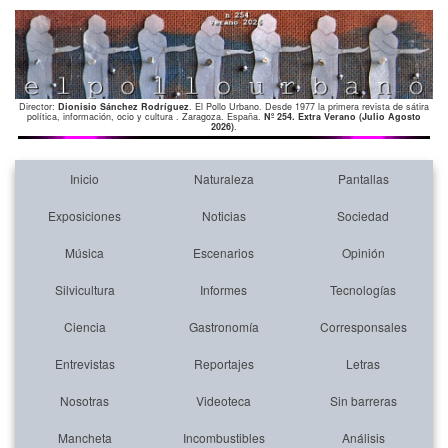
Director:
Dionisio Sánchez Rodríguez
. El Pollo Urbano. Desde 1977 la primera revista de sátira
política, información, ocio y cultura . Zaragoza. España.
Nº 254. Extra Verano (Julio Agosto
2026)
.
Inicio
Naturaleza
Pantallas
Exposiciones
Noticias
Sociedad
Música
Escenarios
Opinión
Silvicultura
Informes
Tecnologías
Ciencia
Gastronomía
Corresponsales
Entrevistas
Reportajes
Letras
Nosotras
Videoteca
Sin barreras
Mancheta
Incombustibles
Análisis