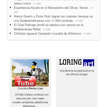
relevo mixto
- nº 240
Experiencia Kyudo en el Monasterio del Olivar, Teruel.
- nº
237
Alexis Guerin y Ester Ruiz logran los mejores tiempos en
una Quebrantahuesos con 11.000 ciclistas
- nº 236
El Club Patinaje 2mil6 se desliza con rasmia en la
Mediterránea Roller
- nº 236
Christian Iguacel Campeón mundial de Atletismo
- nº 234
Una librería excepcional en la
red ¡Pincha el logo!
Coordina:
Perico Liso
El Pollo Urbano continúa con
esta sección, tras haber
creado variopintas plataformas
televisivas…