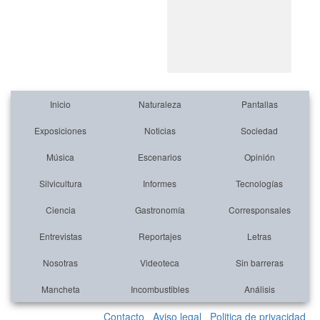
Inicio
Naturaleza
Pantallas
Exposiciones
Noticias
Sociedad
Música
Escenarios
Opinión
Silvicultura
Informes
Tecnologías
Ciencia
Gastronomía
Corresponsales
Entrevistas
Reportajes
Letras
Nosotras
Videoteca
Sin barreras
Mancheta
Incombustibles
Análisis
Contacto
Aviso legal
Politica de privacidad