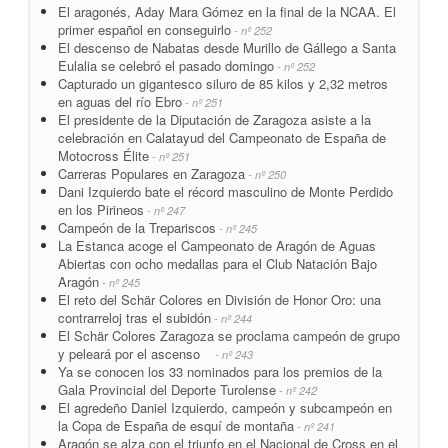
El aragonés, Aday Mara Gómez en la final de la NCAA. El
primer español en conseguirlo
- nº 252
El descenso de Nabatas desde Murillo de Gállego a Santa
Eulalia se celebró el pasado domingo
- nº 252
Capturado un gigantesco siluro de 85 kilos y 2,32 metros
en aguas del río Ebro
- nº 251
El presidente de la Diputación de Zaragoza asiste a la
celebración en Calatayud del Campeonato de España de
Motocross Élite
- nº 251
Carreras Populares en Zaragoza
- nº 250
Dani Izquierdo bate el récord masculino de Monte Perdido
en los Pirineos
- nº 247
Campeón de la Trepariscos
- nº 245
La Estanca acoge el Campeonato de Aragón de Aguas
Abiertas con ocho medallas para el Club Natación Bajo
Aragón
- nº 245
El reto del Schär Colores en División de Honor Oro: una
contrarreloj tras el subidón
- nº 244
El Schär Colores Zaragoza se proclama campeón de grupo
y peleará por el ascenso
- nº 243
Ya se conocen los 33 nominados para los premios de la
Gala Provincial del Deporte Turolense
- nº 242
El agredeño Daniel Izquierdo, campeón y subcampeón en
la Copa de España de esquí de montaña
- nº 241
Aragón se alza con el triunfo en el Nacional de Cross en el