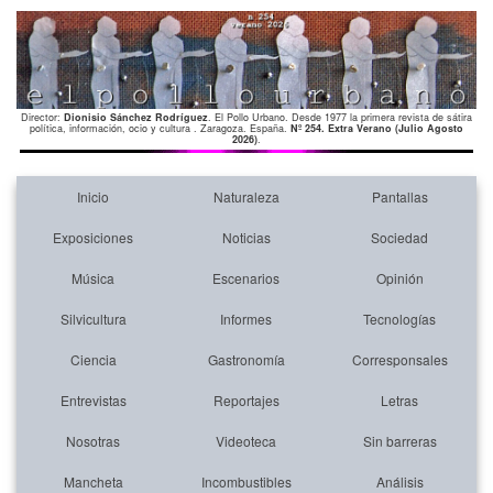
Director:
Dionisio Sánchez Rodríguez
. El Pollo Urbano. Desde 1977 la primera revista de sátira
política, información, ocio y cultura . Zaragoza. España.
Nº 254. Extra Verano (Julio Agosto
2026)
.
Inicio
Naturaleza
Pantallas
Exposiciones
Noticias
Sociedad
Música
Escenarios
Opinión
Silvicultura
Informes
Tecnologías
Ciencia
Gastronomía
Corresponsales
Entrevistas
Reportajes
Letras
Nosotras
Videoteca
Sin barreras
Mancheta
Incombustibles
Análisis