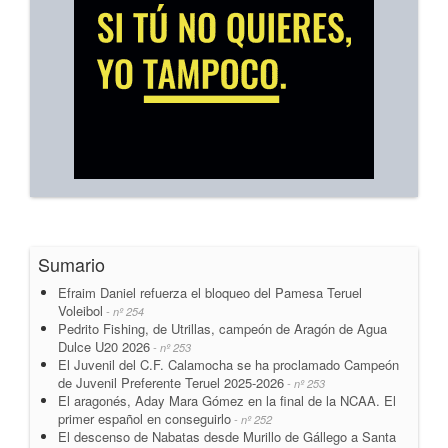
Sumario
Efraim Daniel refuerza el bloqueo del Pamesa Teruel
Voleibol
- nº 254
Pedrito Fishing, de Utrillas, campeón de Aragón de Agua
Dulce U20 2026
- nº 253
El Juvenil del C.F. Calamocha se ha proclamado Campeón
de Juvenil Preferente Teruel 2025-2026
- nº 253
El aragonés, Aday Mara Gómez en la final de la NCAA. El
primer español en conseguirlo
- nº 252
El descenso de Nabatas desde Murillo de Gállego a Santa