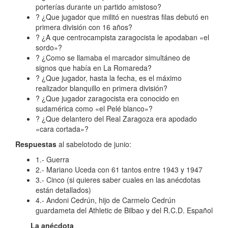
porterías durante un partido amistoso?
? ¿Que jugador que militó en nuestras filas debutó en
primera división con 16 años?
? ¿A que centrocampista zaragocista le apodaban «el
sordo»?
? ¿Como se llamaba el marcador simultáneo de
signos que había en La Romareda?
? ¿Que jugador, hasta la fecha, es el máximo
realizador blanquillo en primera división?
? ¿Que jugador zaragocista era conocido en
sudamérica como «el Pelé blanco»?
? ¿Que delantero del Real Zaragoza era apodado
«cara cortada»?
Respuestas
al sabelotodo de junio:
1.- Guerra
2.- Mariano Uceda con 61 tantos entre 1943 y 1947
3.- Cinco (si quieres saber cuales en las anécdotas
están detallados)
4.- Andoni Cedrún, hijo de Carmelo Cedrún
guardameta del Athletic de Bilbao y del R.C.D. Español
La anécdota