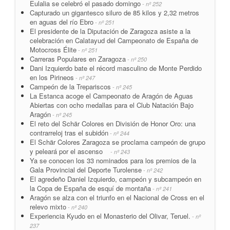
Eulalia se celebró el pasado domingo
- nº 252
Capturado un gigantesco siluro de 85 kilos y 2,32 metros
en aguas del río Ebro
- nº 251
El presidente de la Diputación de Zaragoza asiste a la
celebración en Calatayud del Campeonato de España de
Motocross Élite
- nº 251
Carreras Populares en Zaragoza
- nº 250
Dani Izquierdo bate el récord masculino de Monte Perdido
en los Pirineos
- nº 247
Campeón de la Trepariscos
- nº 245
La Estanca acoge el Campeonato de Aragón de Aguas
Abiertas con ocho medallas para el Club Natación Bajo
Aragón
- nº 245
El reto del Schär Colores en División de Honor Oro: una
contrarreloj tras el subidón
- nº 244
El Schär Colores Zaragoza se proclama campeón de grupo
y peleará por el ascenso
- nº 243
Ya se conocen los 33 nominados para los premios de la
Gala Provincial del Deporte Turolense
- nº 242
El agredeño Daniel Izquierdo, campeón y subcampeón en
la Copa de España de esquí de montaña
- nº 241
Aragón se alza con el triunfo en el Nacional de Cross en el
relevo mixto
- nº 240
Experiencia Kyudo en el Monasterio del Olivar, Teruel.
- nº
237