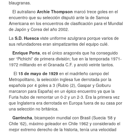
blaugranas.
El autraliano
Archie Thompson
marcó trece goles en el
encuentro que su selección disputó ante la de Samoa
Americana en los encuentros de clasificación para el Mundial
de Japón y Corea del año 2002.
La
S.D. Huesca
viste uniforme azulgrana porque varios de
sus refundadores eran simpatizantes del equipo culé.
Enrique Porta
, es el único aragonés que ha conseguido
ser “Pichichi” de primera división; fue en la temporada 1971-
1972 militando en el Granada C.F. y anotó veinte tantos.
El
15 de mayo de 1929
en el madrileño campo del
Metropolitano, la selección inglesa fue derrotada por la
española por 4 goles a 3 (Rubio (2), Gaspar y Goiburu
marcaron para España) en un épico encuentro ya que la
Furia hubo de remontar un 0-2 y un 2-3. Era la primera vez
que Inglaterra era derrotada en Europa fuera de su casa por
una selección no británica.
Garrincha
, bicampeón mundial con Brasil (Suecia ‘58 y
Chile ‘62), máximo goleador en Chile 1962 y considerado el
mejor extremo derecho de la historia, tenía una velocidad