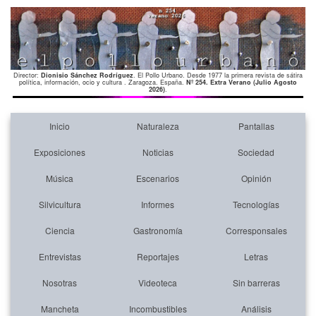
Director:
Dionisio Sánchez Rodríguez
. El Pollo Urbano. Desde 1977 la primera revista de sátira
política, información, ocio y cultura . Zaragoza. España.
Nº 254. Extra Verano (Julio Agosto
2026)
.
Inicio
Naturaleza
Pantallas
Exposiciones
Noticias
Sociedad
Música
Escenarios
Opinión
Silvicultura
Informes
Tecnologías
Ciencia
Gastronomía
Corresponsales
Entrevistas
Reportajes
Letras
Nosotras
Videoteca
Sin barreras
Mancheta
Incombustibles
Análisis