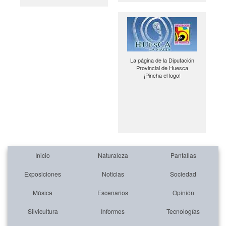
La página de la Diputación
Provincial de Huesca
¡Pincha el logo!
Inicio
Naturaleza
Pantallas
Exposiciones
Noticias
Sociedad
Música
Escenarios
Opinión
Silvicultura
Informes
Tecnologías