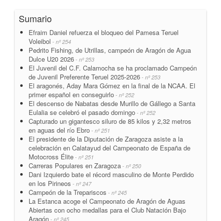
Sumario
Efraim Daniel refuerza el bloqueo del Pamesa Teruel
Voleibol
- nº 254
Pedrito Fishing, de Utrillas, campeón de Aragón de Agua
Dulce U20 2026
- nº 253
El Juvenil del C.F. Calamocha se ha proclamado Campeón
de Juvenil Preferente Teruel 2025-2026
- nº 253
El aragonés, Aday Mara Gómez en la final de la NCAA. El
primer español en conseguirlo
- nº 252
El descenso de Nabatas desde Murillo de Gállego a Santa
Eulalia se celebró el pasado domingo
- nº 252
Capturado un gigantesco siluro de 85 kilos y 2,32 metros
en aguas del río Ebro
- nº 251
El presidente de la Diputación de Zaragoza asiste a la
celebración en Calatayud del Campeonato de España de
Motocross Élite
- nº 251
Carreras Populares en Zaragoza
- nº 250
Dani Izquierdo bate el récord masculino de Monte Perdido
en los Pirineos
- nº 247
Campeón de la Trepariscos
- nº 245
La Estanca acoge el Campeonato de Aragón de Aguas
Abiertas con ocho medallas para el Club Natación Bajo
Aragón
- nº 245