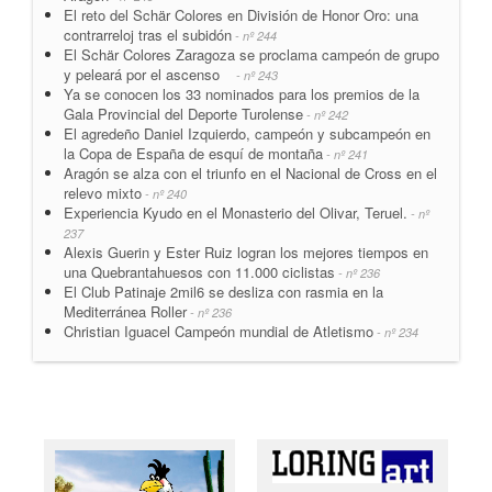
El reto del Schär Colores en División de Honor Oro: una
contrarreloj tras el subidón
- nº 244
El Schär Colores Zaragoza se proclama campeón de grupo
y peleará por el ascenso
- nº 243
Ya se conocen los 33 nominados para los premios de la
Gala Provincial del Deporte Turolense
- nº 242
El agredeño Daniel Izquierdo, campeón y subcampeón en
la Copa de España de esquí de montaña
- nº 241
Aragón se alza con el triunfo en el Nacional de Cross en el
relevo mixto
- nº 240
Experiencia Kyudo en el Monasterio del Olivar, Teruel.
- nº
237
Alexis Guerin y Ester Ruiz logran los mejores tiempos en
una Quebrantahuesos con 11.000 ciclistas
- nº 236
El Club Patinaje 2mil6 se desliza con rasmia en la
Mediterránea Roller
- nº 236
Christian Iguacel Campeón mundial de Atletismo
- nº 234