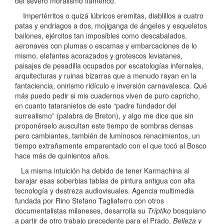
del severo moralismo flamenco.
Impertérritos o quizá lúbricos eremitas, diablillos a cuatro
patas y endriagos a dos, mojiganga de ángeles y esqueletos
bailones, ejércitos tan imposibles como descabalados,
aeronaves con plumas o escamas y embarcaciones de lo
mismo, elefantes acorazados y grotescos leviatanes,
paisajes de pesadilla ocupados por escatologías infernales,
arquitecturas y ruinas bizarras que a menudo rayan en la
fantaciencia, onirismo ridículo e inversión carnavalesca. Qué
más puedo pedir si mis cuadernos viven de puro capricho,
en cuanto tataranietos de este “padre fundador del
surrealismo” (palabra de Breton), y algo me dice que sin
proponérselo auscultan este tiempo de sombras densas
pero cambiantes, también de luminosos renacimientos, un
tiempo extrañamente emparentado con el que tocó al Bosco
hace más de quinientos años.
La misma intuición ha debido de tener Karmachina al
barajar esas soberbias tablas de pintura antigua con alta
tecnología y destreza audiovisuales. Agencia multimedia
fundada por Rino Stefano Tagliaferro con otros
documentalistas milaneses, desarrolla su
Tríptiko
bosquiano
a partir de otro trabajo precedente para el Prado,
Belleza y