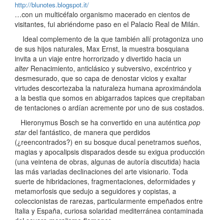
http://blunotes.blogspot.it/
…con un multicéfalo organismo macerado en cientos de
visitantes, fui abriéndome paso en el Palacio Real de Milán.
Ideal complemento de la que también allí protagoniza uno
de sus hijos naturales, Max Ernst, la muestra bosquiana
invita a un viaje entre horrorizado y divertido hacia un
alter
Renacimiento, anticlásico y subversivo, excéntrico y
desmesurado, que so capa de denostar vicios y exaltar
virtudes descortezaba la naturaleza humana aproximándola
a la bestia que somos en abigarrados tapices que crepitaban
de tentaciones o ardían acremente por uno de sus costados.
Hieronymus Bosch se ha convertido en una auténtica
pop
star
del fantástico, de manera que perdidos
(¿reencontrados?) en su bosque ducal penetramos sueños,
magias y apocalipsis disparados desde su exigua producción
(una veintena de obras, algunas de autoría discutida) hacia
las más variadas declinaciones del arte visionario. Toda
suerte de hibridaciones, fragmentaciones, deformidades y
metamorfosis que sedujo a seguidores y copistas, a
coleccionistas de rarezas, particularmente empeñados entre
Italia y España, curiosa solaridad mediterránea contaminada