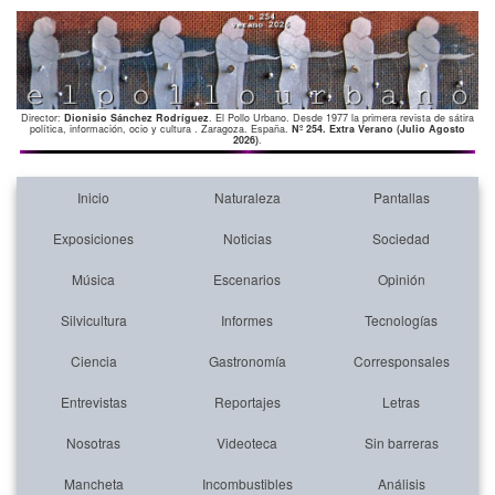
Director:
Dionisio Sánchez Rodríguez
. El Pollo Urbano. Desde 1977 la primera revista de sátira
política, información, ocio y cultura . Zaragoza. España.
Nº 254. Extra Verano (Julio Agosto
2026)
.
Inicio
Naturaleza
Pantallas
Exposiciones
Noticias
Sociedad
Música
Escenarios
Opinión
Silvicultura
Informes
Tecnologías
Ciencia
Gastronomía
Corresponsales
Entrevistas
Reportajes
Letras
Nosotras
Videoteca
Sin barreras
Mancheta
Incombustibles
Análisis