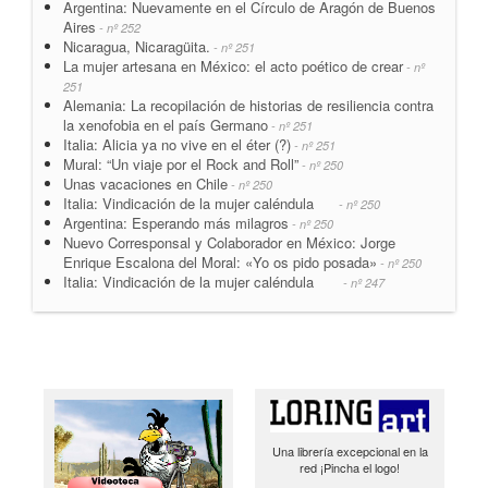
Argentina: Nuevamente en el Círculo de Aragón de Buenos
Aires
- nº 252
Nicaragua, Nicaragüita.
- nº 251
La mujer artesana en México: el acto poético de crear
- nº
251
Alemania: La recopilación de historias de resiliencia contra
la xenofobia en el país Germano
- nº 251
Italia: Alicia ya no vive en el éter (?)
- nº 251
Mural: “Un viaje por el Rock and Roll”
- nº 250
Unas vacaciones en Chile
- nº 250
Italia: Vindicación de la mujer caléndula
- nº 250
Argentina: Esperando más milagros
- nº 250
Nuevo Corresponsal y Colaborador en México: Jorge
Enrique Escalona del Moral: «Yo os pido posada»
- nº 250
Italia: Vindicación de la mujer caléndula
- nº 247
Una librería excepcional en la
red ¡Pincha el logo!