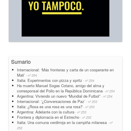
Sumario
Internacional: ‘Más fronteras y carta de un cooperante en
Mali’
- nº 254
Italia: Experimentos con pizza y spritz
- nº 254
Ha muerto Manuel Sogas Cotano, amigo del alma y
corresponsal del Pollo en la República Dominicana
- nº 254
Argentina: Viviendo un nuevo “Mundial de Futbol”
- nº 254
Internacional: ‘¿Conversaciones de Paz’
- nº 253
Italia: ¿Rosa es una rosa es una rosa?
- nº 253
Argentina: Adelante con la cultura
- nº 253
Frontera y diplomacia en el Estrecho
- nº 252
Italia: Una comuna verdirroja en la campiña milanesa
- nº
252