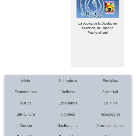
La página de la Diputación
Provincial de Huesca
¡Pincha el logo!
Inicio
Naturaleza
Pantallas
Exposiciones
Noticias
Sociedad
Música
Escenarios
Opinión
Silvicultura
Informes
Tecnologías
Ciencia
Gastronomía
Corresponsales