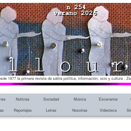
esde 1977 la primera revista de sátira política, información, ocio y cultura . 
nes
Noticias
Sociedad
Música
Escenarios
tas
Reportajes
Letras
Nosotras
Videoteca
Si