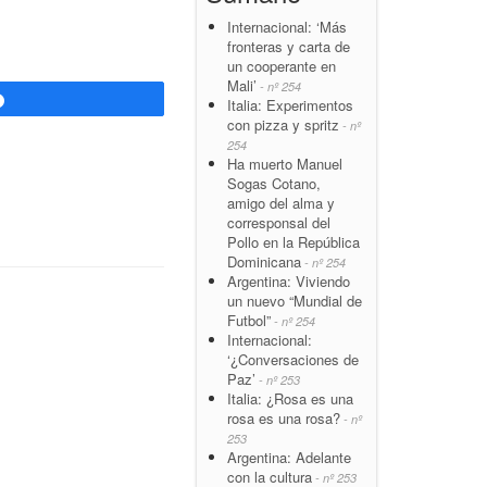
Internacional: ‘Más
fronteras y carta de
un cooperante en
Mali’
- nº 254
Compartir
Italia: Experimentos
con pizza y spritz
- nº
254
Ha muerto Manuel
Sogas Cotano,
amigo del alma y
corresponsal del
Pollo en la República
Dominicana
- nº 254
Argentina: Viviendo
un nuevo “Mundial de
Futbol”
- nº 254
Internacional:
‘¿Conversaciones de
Paz’
- nº 253
Italia: ¿Rosa es una
rosa es una rosa?
- nº
253
Argentina: Adelante
con la cultura
- nº 253