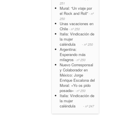
251
Mural: “Un viaje por
el Rock and Roll”
- nº
250
Unas vacaciones en
Chile
- nº 250
Italia: Vindicación de
la mujer
caléndula
- nº 250
Argentina:
Esperando más
milagros
- nº 250
Nuevo Corresponsal
y Colaborador en
México: Jorge
Enrique Escalona del
Moral: «Yo os pido
posada»
- nº 250
Italia: Vindicación de
la mujer
caléndula
- nº 247