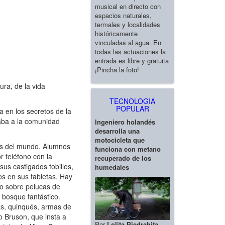
musical en directo con
espacios naturales,
termales y localidades
históricamente
vinculadas al agua. En
todas las actuaciones la
entrada es libre y gratuita
¡Pincha la foto!
ura, de la vida
TECNOLOGIA
POPULAR
a en los secretos de la
aba a la comunidad
Ingeniero holandés
desarrolla una
motocicleta que
icos del mundo. Alumnos
funciona con metano
r teléfono con la
recuperado de los
sus castigados tobillos,
humedales
os en sus tabletas. Hay
do sobre pelucas de
 bosque fantástico.
as, quinqués, armas de
o Bruson, que insta a
Por
Lolita Piedrahita