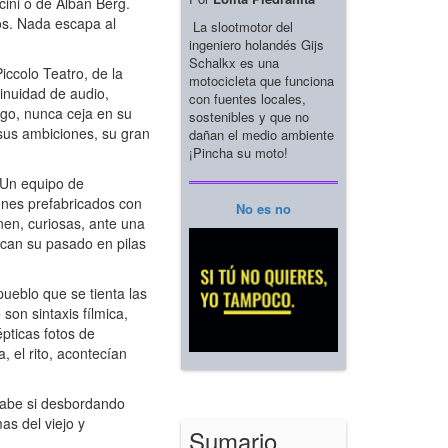
cini o de Alban Berg.
os. Nada escapa al
La slootmotor del
ingeniero holandés Gijs
Schalkx es una
iccolo Teatro, de la
motocicleta que funciona
inuidad de audio,
con fuentes locales,
igo, nunca ceja en su
sostenibles y que no
 sus ambiciones, su gran
dañan el medio ambiente
¡Pincha su moto!
. Un equipo de
cones prefabricados con
No es no
nen, curiosas, ante una
scan su pasado en pilas
ueblo que se tienta las
son sintaxis fílmica,
pticas fotos de
, el rito, acontecían
sabe si desbordando
as del viejo y
Sumario