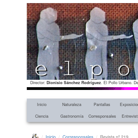
Director:
Dionisio Sánchez Rodríguez
. El Pollo Urbano. D
Inicio
Naturaleza
Pantallas
Exposicio
Ciencia
Gastronomía
Corresponsales
Entrevis
Inicio
Corresponsales
Revista nº 219