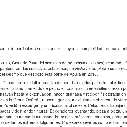
ma de partículas visuales que restituyen la complejidad, aroma y text
013, Cinta de Plata del sindicato de periodistas italianos) se introducí
, pautado por las sucesivas estaciones, en
Historias de piedra
se acerc
del seísmo que destrozó esta parte de Apulia en 2016.
o Duomo, bulle el taller creativo de uno de los principales templos lír
an el italiano, dan el do de pecho en posturas inverosímiles o rezan po
ensayan hasta la extenuación, hacen gimnasia y reciben fisioterapia en 
ncés de la Grand Opéra!), repasan gestos, movimientos observando víde
e Powell&Pressburger y un Picasso azul celeste. Peluqueros trabajan
asacas y destilando tinturas. Decoradores levantando, pieza a pieza, un
tiquetada, la memoria almacenada (relojes, máscaras, muebles, paragu
s) de tantos estrenos fulgurantes. Profesores severos como el baríton