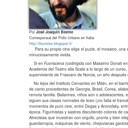
Por
José Joaquín Beeme
Corresponsal del Pollo Urbano en Italia
http://blunotes.blogspot.it/
Para su propio cine elige el puzle, el mosaico, una su
minuciosamente vivida.
Si en
Fuoriscena
(codirigida con Massimo Donati en 2
Academia del Teatro alla Scala a lo largo de un curso
superviviente de Frascaro de Norcia, un año después 
No lejos del Instituto Cervantes en Milán, en el barri
de canto procedentes de Georgia, Brasil, Corea, silabe
remota familia. Bailarines, niños aún o adolescentes, 
siguen sus clases normales de liceo (¡no falta el fra
momentos de puro cine, entre Degas y Aronofsky, entr
época. Figurinistas y sastres discutiendo colores de c
Atrecistas que muestran con orgullo, pronta y bien e
guardarropía, máquinas de viento, chejovianas gaviota