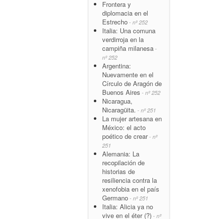
Frontera y
diplomacia en el
Estrecho
- nº 252
Italia: Una comuna
verdirroja en la
campiña milanesa
-
nº 252
Argentina:
Nuevamente en el
Círculo de Aragón de
Buenos Aires
- nº 252
Nicaragua,
Nicaragüita.
- nº 251
La mujer artesana en
México: el acto
poético de crear
- nº
251
Alemania: La
recopilación de
historias de
resiliencia contra la
xenofobia en el país
Germano
- nº 251
Italia: Alicia ya no
vive en el éter (?)
- nº