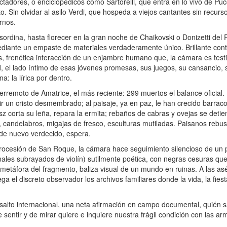
ctadores, o enciclopédicos como Sartorelli, que entra en lo vivo de Puc
 Sin olvidar al asilo Verdi, que hospeda a viejos cantantes sin recurs
rnos.
rdina, hasta florecer en la gran noche de Chaikovski o Donizetti del P
mediante un empaste de materiales verdaderamente único. Brillante cont
s, frenética interacción de un enjambre humano que, la cámara es test
d, el lado íntimo de esas jóvenes promesas, sus juegos, su cansancio,
 la lírica por dentro.
terremoto de Amatrice, el más reciente: 299 muertos el balance oficial
unir un cristo desmembrado; al paisaje, ya en paz, le han crecido barra
sz corta su leña, repara la ermita; rebaños de cabras y ovejas se detie
es, candelabros, migajas de fresco, esculturas mutiladas. Paisanos rebu
 de nuevo verdecido, espera.
rocesión de San Roque, la cámara hace seguimiento silencioso de un p
nales subrayados de violín) sutilmente poética, con negras cesuras que 
metáfora del fragmento, baliza visual de un mundo en ruinas. A las asé
ga el discreto observador los archivos familiares donde la vida, la fiesta
lto internacional, una neta afirmación en campo documental, quién 
sentir y de mirar quiere e inquiere nuestra frágil condición con las arm