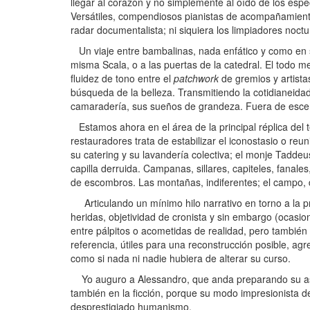
llegar al corazón y no simplemente al oído de los espe
Versátiles, compendiosos pianistas de acompañamiento.
radar documentalista; ni siquiera los limpiadores noctu
Un viaje entre bambalinas, nada enfático y como en so
misma Scala, o a las puertas de la catedral. El todo 
fluidez de tono entre el
patchwork
de gremios y artista
búsqueda de la belleza. Transmitiendo la cotidianeida
camaradería, sus sueños de grandeza. Fuera de escena:
Estamos ahora en el área de la principal réplica del 
restauradores trata de estabilizar el iconostasio o re
su catering y su lavandería colectiva; el monje Taddeu
capilla derruida. Campanas, sillares, capiteles, fanal
de escombros. Las montañas, indiferentes; el campo,
Articulando un mínimo hilo narrativo en torno a la p
heridas, objetividad de cronista y sin embargo (ocasio
entre pálpitos o acometidas de realidad, pero también 
referencia, útiles para una reconstrucción posible, agre
como si nada ni nadie hubiera de alterar su curso.
Yo auguro a Alessandro, que anda preparando su asa
también en la ficción, porque su modo impresionista de 
desprestigiado humanismo.