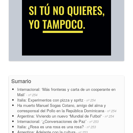
Sumario
Internacional: ‘Más fronteras y carta de un cooperante en
Mali’
- nº 254
Italia: Experimentos con pizza y spritz
- nº 254
Ha muerto Manuel Sogas Cotano, amigo del alma y
corresponsal del Pollo en la República Dominicana
- nº 254
Argentina: Viviendo un nuevo “Mundial de Futbol”
- nº 254
Internacional: ‘¿Conversaciones de Paz’
- nº 253
Italia: ¿Rosa es una rosa es una rosa?
- nº 253
Argentina: Adelante con la cultura
- nº 253