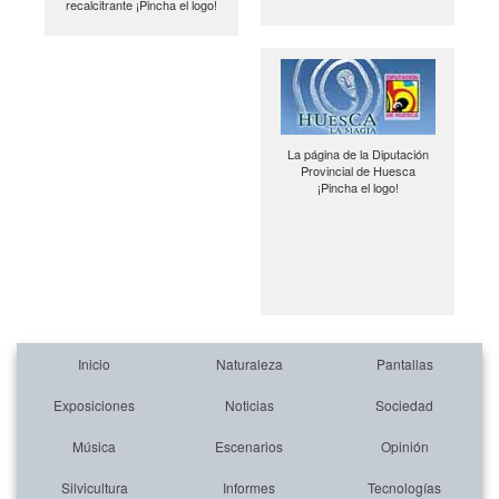
recalcitrante ¡Pincha el logo!
La página de la Diputación
Provincial de Huesca
¡Pincha el logo!
Inicio
Naturaleza
Pantallas
Exposiciones
Noticias
Sociedad
Música
Escenarios
Opinión
Silvicultura
Informes
Tecnologías