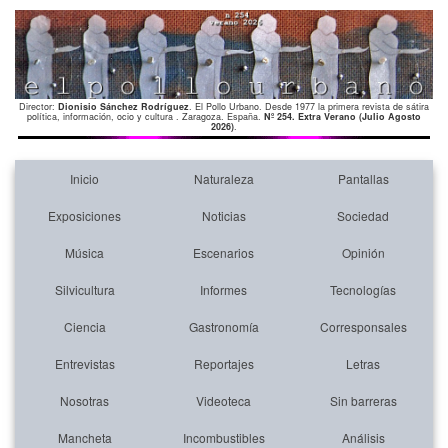
Director:
Dionisio Sánchez Rodríguez
. El Pollo Urbano. Desde 1977 la primera revista de sátira
política, información, ocio y cultura . Zaragoza. España.
Nº 254. Extra Verano (Julio Agosto
2026)
.
Inicio
Naturaleza
Pantallas
Exposiciones
Noticias
Sociedad
Música
Escenarios
Opinión
Silvicultura
Informes
Tecnologías
Ciencia
Gastronomía
Corresponsales
Entrevistas
Reportajes
Letras
Nosotras
Videoteca
Sin barreras
Mancheta
Incombustibles
Análisis