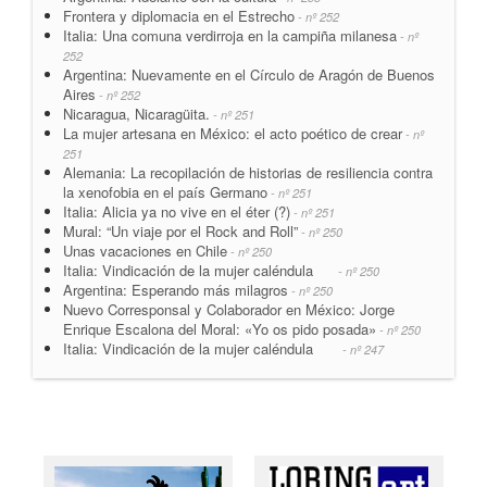
Frontera y diplomacia en el Estrecho
- nº 252
Italia: Una comuna verdirroja en la campiña milanesa
- nº
252
Argentina: Nuevamente en el Círculo de Aragón de Buenos
Aires
- nº 252
Nicaragua, Nicaragüita.
- nº 251
La mujer artesana en México: el acto poético de crear
- nº
251
Alemania: La recopilación de historias de resiliencia contra
la xenofobia en el país Germano
- nº 251
Italia: Alicia ya no vive en el éter (?)
- nº 251
Mural: “Un viaje por el Rock and Roll”
- nº 250
Unas vacaciones en Chile
- nº 250
Italia: Vindicación de la mujer caléndula
- nº 250
Argentina: Esperando más milagros
- nº 250
Nuevo Corresponsal y Colaborador en México: Jorge
Enrique Escalona del Moral: «Yo os pido posada»
- nº 250
Italia: Vindicación de la mujer caléndula
- nº 247