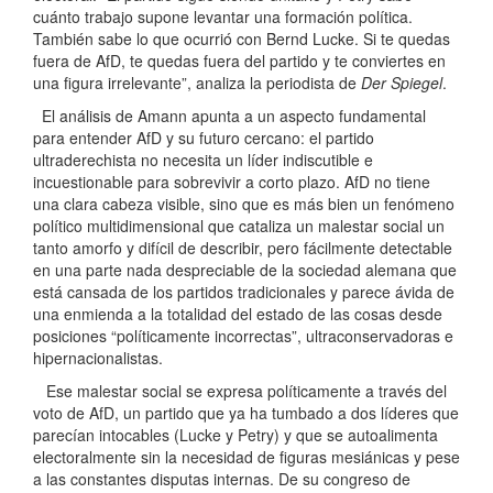
cuánto trabajo supone levantar una formación política.
También sabe lo que ocurrió con Bernd Lucke. Si te quedas
fuera de AfD, te quedas fuera del partido y te conviertes en
una figura irrelevante”, analiza la periodista de
Der Spiegel
.
El análisis de Amann apunta a un aspecto fundamental
para entender AfD y su futuro cercano: el partido
ultraderechista no necesita un líder indiscutible e
incuestionable para sobrevivir a corto plazo. AfD no tiene
una clara cabeza visible, sino que es más bien un fenómeno
político multidimensional que cataliza un malestar social un
tanto amorfo y difícil de describir, pero fácilmente detectable
en una parte nada despreciable de la sociedad alemana que
está cansada de los partidos tradicionales y parece ávida de
una enmienda a la totalidad del estado de las cosas desde
posiciones “políticamente incorrectas”, ultraconservadoras e
hipernacionalistas.
Ese malestar social se expresa políticamente a través del
voto de AfD, un partido que ya ha tumbado a dos líderes que
parecían intocables (Lucke y Petry) y que se autoalimenta
electoralmente sin la necesidad de figuras mesiánicas y pese
a las constantes disputas internas. De su congreso de