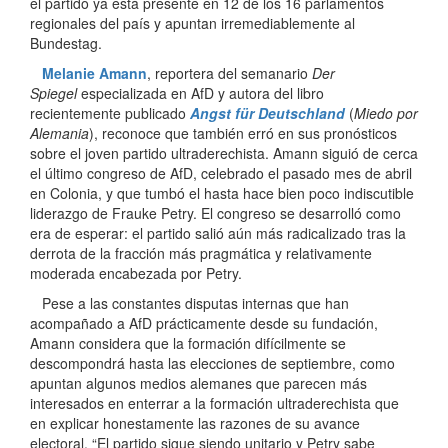
el partido ya está presente en 12 de los 16 parlamentos
regionales del país y apuntan irremediablemente al
Bundestag.
Melanie Amann
, reportera del semanario
Der
Spiegel
especializada en AfD y autora del libro
recientemente publicado
Angst für Deutschland
(
Miedo por
Alemania
), reconoce que también erró en sus pronósticos
sobre el joven partido ultraderechista. Amann siguió de cerca
el último congreso de AfD, celebrado el pasado mes de abril
en Colonia, y que tumbó el hasta hace bien poco indiscutible
liderazgo de Frauke Petry. El congreso se desarrolló como
era de esperar: el partido salió aún más radicalizado tras la
derrota de la fracción más pragmática y relativamente
moderada encabezada por Petry.
Pese a las constantes disputas internas que han
acompañado a AfD prácticamente desde su fundación,
Amann considera que la formación difícilmente se
descompondrá hasta las elecciones de septiembre, como
apuntan algunos medios alemanes que parecen más
interesados en enterrar a la formación ultraderechista que
en explicar honestamente las razones de su avance
electoral. “El partido sigue siendo unitario y Petry sabe