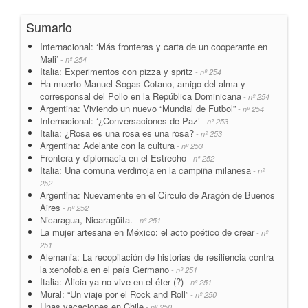
Sumario
Internacional: ‘Más fronteras y carta de un cooperante en
Mali’
- nº 254
Italia: Experimentos con pizza y spritz
- nº 254
Ha muerto Manuel Sogas Cotano, amigo del alma y
corresponsal del Pollo en la República Dominicana
- nº 254
Argentina: Viviendo un nuevo “Mundial de Futbol”
- nº 254
Internacional: ‘¿Conversaciones de Paz’
- nº 253
Italia: ¿Rosa es una rosa es una rosa?
- nº 253
Argentina: Adelante con la cultura
- nº 253
Frontera y diplomacia en el Estrecho
- nº 252
Italia: Una comuna verdirroja en la campiña milanesa
- nº
252
Argentina: Nuevamente en el Círculo de Aragón de Buenos
Aires
- nº 252
Nicaragua, Nicaragüita.
- nº 251
La mujer artesana en México: el acto poético de crear
- nº
251
Alemania: La recopilación de historias de resiliencia contra
la xenofobia en el país Germano
- nº 251
Italia: Alicia ya no vive en el éter (?)
- nº 251
Mural: “Un viaje por el Rock and Roll”
- nº 250
Unas vacaciones en Chile
- nº 250