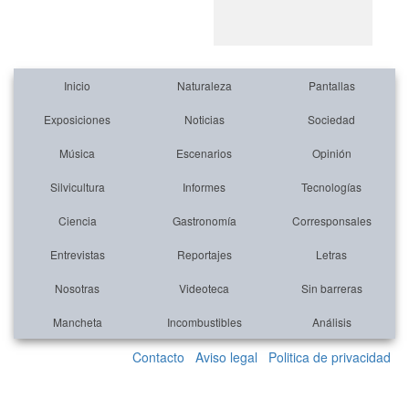
Inicio
Naturaleza
Pantallas
Exposiciones
Noticias
Sociedad
Música
Escenarios
Opinión
Silvicultura
Informes
Tecnologías
Ciencia
Gastronomía
Corresponsales
Entrevistas
Reportajes
Letras
Nosotras
Videoteca
Sin barreras
Mancheta
Incombustibles
Análisis
Contacto
Aviso legal
Politica de privacidad