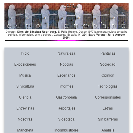
Director:
Dionisio Sánchez Rodríguez
. El Pollo Urbano. Desde 1977 la primera revista de sátira
política, información, ocio y cultura . Zaragoza. España.
Nº 254. Extra Verano (Julio Agosto
2026)
.
Inicio
Naturaleza
Pantallas
Exposiciones
Noticias
Sociedad
Música
Escenarios
Opinión
Silvicultura
Informes
Tecnologías
Ciencia
Gastronomía
Corresponsales
Entrevistas
Reportajes
Letras
Nosotras
Videoteca
Sin barreras
Mancheta
Incombustibles
Análisis