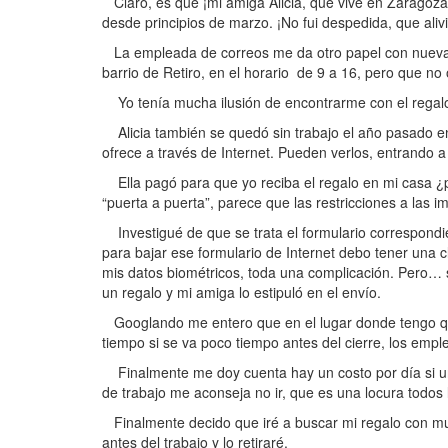
Claro, es que ¡mi amiga Alicia, que vive en Zaragoza
desde principios de marzo. ¡No fui despedida, que alivi
La empleada de correos me da otro papel con nuevas i
barrio de Retiro, en el horario de 9 a 16, pero que no 
Yo tenía mucha ilusión de encontrarme con el regalo 
Alicia también se quedó sin trabajo el año pasado e
ofrece a través de Internet. Pueden verlos, entrando a
Ella pagó para que yo reciba el regalo en mi casa ¿p
“puerta a puerta”, parece que las restricciones a las 
Investigué de que se trata el formulario correspondie
para bajar ese formulario de Internet debo tener una c
mis datos biométricos, toda una complicación. Pero… s
un regalo y mi amiga lo estipuló en el envío.
Googlando me entero que en el lugar donde tengo que
tiempo si se va poco tiempo antes del cierre, los empl
Finalmente me doy cuenta hay un costo por día si uno 
de trabajo me aconseja no ir, que es una locura todos 
Finalmente decido que iré a buscar mi regalo con mu
antes del trabajo y lo retiraré.