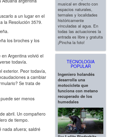
la Aduana argentina
musical en directo con
espacios naturales,
termales y localidades
scarlo a un lugar en el
históricamente
e a la Resolución 3579.
vinculadas al agua. En
seña.
todas las actuaciones la
entrada es libre y gratuita
ña los broches y los
¡Pincha la foto!
en Argentina volvió el
TECNOLOGIA
verse todavía.
POPULAR
 exterior. Peor todavía,
Ingeniero holandés
 recaudaciones a cambiar
desarrolla una
rmulario? Se trata de
motocicleta que
funciona con metano
recuperado de los
; puede ser menos
humedales
8 de abril. Un compañero
dero de tiempo.
 nada afuera; saldré
Por
Lolita Piedrahita