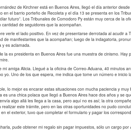
nández de Kirchner está en Buenos Aires, llegó el día anterior desde su
o en el barrio porteño de Recoleta y el día 13 se presenta en los Tri
dólar futuro”. Los Tribunales de Comodoro Py están muy cerca de la ofi
ran cantidad de seguidores que la acompañan.
e verle el lado positivo. En vez de presentarse derrotada al acudir a T
idad de manifestantes que la acompañan; luego de la indagatoria, pronu
a y es aclamada.
de la ex presidenta en Buenos Aires fue una muestra de cinismo. Hay p
mire.
e mi amiga Alicia. Llegué a la oficina de Correo-Aduana, 40 minutos ante
mo yo. Uno de los que espera, me indica que tome un número e inicio la
ble, lo mejor es encarar estas situaciones con mucha paciencia y mu
 es una chica polaca que llegó a Buenos Aires hace dos años y se qu
nvía algo allá les llega a la casa, pero aquí no es así; la otra compañ
 realizar este trámite, pero en las otras oportunidades no pudo conclui
en el exterior, tuvo que completar el formulario y pagar los correspon
rla, pude obtener mi regalo sin pagar impuestos, sólo un cargo por 