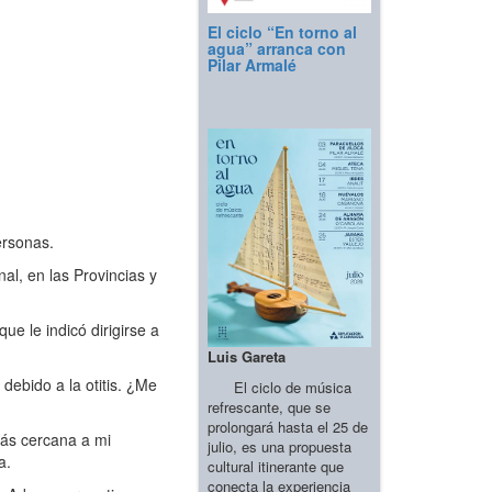
El ciclo “En torno al
agua” arranca con
Pilar Armalé
ersonas.
l, en las Provincias y
e le indicó dirigirse a
Luis Gareta
ebido a la otitis. ¿Me
El ciclo de música
refrescante, que se
prolongará hasta el 25 de
más cercana a mi
julio, es una propuesta
a.
cultural itinerante que
conecta la experiencia