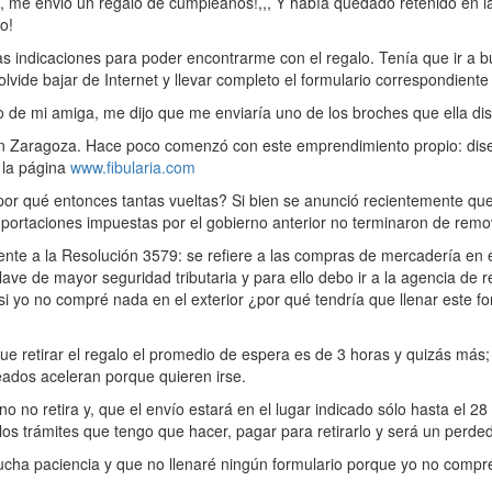
, me envió un regalo de cumpleaños!,,, Y había quedado retenido en 
o!
ndicaciones para poder encontrarme con el regalo. Tenía que ir a bu
olvide bajar de Internet y llevar completo el formulario correspondient
de mi amiga, me dijo que me enviaría uno de los broches que ella di
n Zaragoza. Hace poco comenzó con este emprendimiento propio: dise
 la página
www.fibularia.com
or qué entonces tantas vueltas? Si bien se anunció recientemente que 
importaciones impuestas por el gobierno anterior no terminaron de remo
nte a la Resolución 3579: se refiere a las compras de mercadería en el
lave de mayor seguridad tributaria y para ello debo ir a la agencia de
i yo no compré nada en el exterior ¿por qué tendría que llenar este fo
 retirar el regalo el promedio de espera es de 3 horas y quizás más
eados aceleran porque quieren irse.
no retira y, que el envío estará en el lugar indicado sólo hasta el 2
los trámites que tengo que hacer, pagar para retirarlo y será un perde
cha paciencia y que no llenaré ningún formulario porque yo no compré