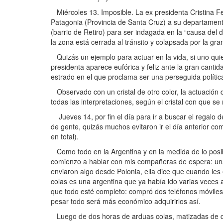
Miércoles 13. Imposible. La ex presidenta Cristina Fer
Patagonia (Provincia de Santa Cruz) a su departament
(barrio de Retiro) para ser indagada en la “causa del 
la zona está cerrada al tránsito y colapsada por la g
Quizás un ejemplo para actuar en la vida, si uno quier
presidenta aparece eufórica y feliz ante la gran cant
estrado en el que proclama ser una perseguida polític
Observado con un cristal de otro color, la actuación 
todas las interpretaciones, según el cristal con que se 
Jueves 14, por fin el día para ir a buscar el regalo d
de gente, quizás muchos evitaron ir el día anterior co
en total).
Como todo en la Argentina y en la medida de lo posi
comienzo a hablar con mis compañeras de espera: una
enviaron algo desde Polonia, ella dice que cuando les e
colas es una argentina que ya había ido varias veces a
que todo esté completo: compró dos teléfonos móviles 
pesar todo será más económico adquirirlos así.
Luego de dos horas de arduas colas, matizadas de cha