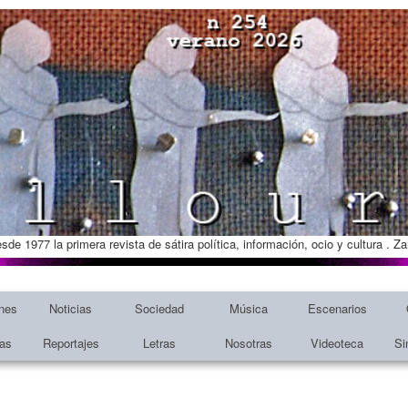
esde 1977 la primera revista de sátira política, información, ocio y cultura . 
nes
Noticias
Sociedad
Música
Escenarios
tas
Reportajes
Letras
Nosotras
Videoteca
Si