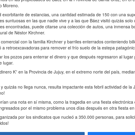
to Moreno.
 exorbitante de estancias, una cantidad estimada de 150 con una supe
s suntuosas en las que nadie vive y a las que Báez visitó quizás solo 
ades encontradas, puede citarse una colección de autos, una inmensa 
ural de Néstor Kirchner.
ercial con la familia Kirchner y barriles enterrados conteniendo bill
ió a retroexcavadoras para remover el frío suelo de la estepa patagónic
os pozos para enterrar el dinero y que después regresaron al lugar p
 lugar.
inero K” en la Provincia de Jujuy, en el extremo norte del país, media
y quizás no llega nunca, resulta impactante esta febril actividad de la J
mo!
n una nota en sí misma, como la tragedia en una fiesta electrónica
ingresados por el mismo problema unos días después en otra fiesta en
anizada por los sindicatos que nucleó a 350.000 personas, para solicit
idos!