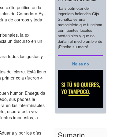
 exilio político en la
La slootmotor del
bunales de Comodoro Py
ingeniero holandés Gijs
Schalkx es una
cina de correos y toda
motocicleta que funciona
con fuentes locales,
ribunales, la ex
sostenibles y que no
ncia un discurso en un
dañan el medio ambiente
¡Pincha su moto!
ara todos los gustos y
No es no
s del cierre. Está lleno
 primer cola (fueron 4
y buen humor. Enseguida
edó, sus padres le
era en las interminables
rlo, espera esta vez
dientes impuestos, a
Sumario
Aduana y por los días