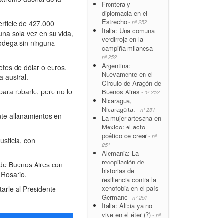
Frontera y
diplomacia en el
Estrecho
rficie de 427.000
- nº 252
Italia: Una comuna
una sola vez en su vida,
verdirroja en la
bodega sin ninguna
campiña milanesa
-
nº 252
Argentina:
etes de dólar o euros.
Nuevamente en el
a austral.
Círculo de Aragón de
ara robarlo, pero no lo
Buenos Aires
- nº 252
Nicaragua,
Nicaragüita.
- nº 251
nte allanamientos en
La mujer artesana en
México: el acto
poético de crear
- nº
usticia, con
251
Alemania: La
recopilación de
 de Buenos Aires con
historias de
 Rosario.
resiliencia contra la
xenofobia en el país
arle al Presidente
Germano
- nº 251
Italia: Alicia ya no
vive en el éter (?)
- nº