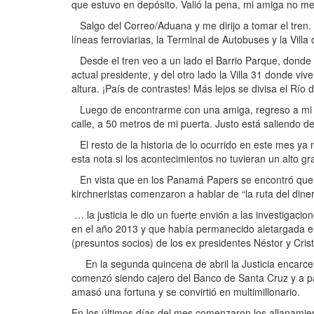
que estuvo en depósito. Valió la pena, mi amiga no me 
Salgo del Correo/Aduana y me dirijo a tomar el tren. E
líneas ferroviarias, la Terminal de Autobuses y la Vil
Desde el tren veo a un lado el Barrio Parque, donde s
actual presidente, y del otro lado la Villa 31 donde viv
altura. ¡País de contrastes! Más lejos se divisa el Río 
Luego de encontrarme con una amiga, regreso a mi cas
calle, a 50 metros de mi puerta. Justo está saliendo d
El resto de la historia de lo ocurrido en este mes y
esta nota si los acontecimientos no tuvieran un alto g
En vista que en los Panamá Papers se encontró que el
kirchneristas comenzaron a hablar de “la ruta del din
… la justicia le dio un fuerte envión a las investigac
en el año 2013 y que había permanecido aletargada en 
(presuntos socios) de los ex presidentes Néstor y Crist
En la segunda quincena de abril la Justicia encarcel
comenzó siendo cajero del Banco de Santa Cruz y a parti
amasó una fortuna y se convirtió en multimillonario.
En los últimos días del mes comenzaron los allanamien