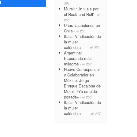
Compartir
251
Mural: “Un viaje por
el Rock and Roll”
- nº
250
Unas vacaciones en
Chile
- nº 250
Italia: Vindicación de
la mujer
caléndula
- nº 250
Argentina:
Esperando más
milagros
- nº 250
Nuevo Corresponsal
y Colaborador en
México: Jorge
Enrique Escalona del
Moral: «Yo os pido
posada»
- nº 250
Italia: Vindicación de
la mujer
caléndula
- nº 247