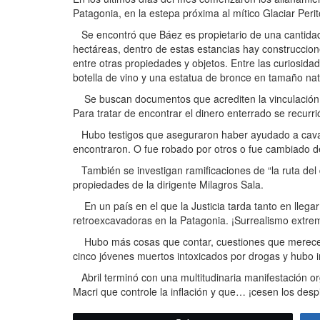
Patagonia, en la estepa próxima al mítico Glaciar Peri
Se encontró que Báez es propietario de una cantidad
hectáreas, dentro de estas estancias hay construccione
entre otras propiedades y objetos. Entre las curiosid
botella de vino y una estatua de bronce en tamaño nat
Se buscan documentos que acrediten la vinculación com
Para tratar de encontrar el dinero enterrado se recurr
Hubo testigos que aseguraron haber ayudado a cavar l
encontraron. O fue robado por otros o fue cambiado de
También se investigan ramificaciones de “la ruta del d
propiedades de la dirigente Milagros Sala.
En un país en el que la Justicia tarda tanto en llegar 
retroexcavadoras en la Patagonia. ¡Surrealismo extre
Hubo más cosas que contar, cuestiones que merecería
cinco jóvenes muertos intoxicados por drogas y hubo 
Abril terminó con una multitudinaria manifestación org
Macri que controle la inflación y que… ¡cesen los desp