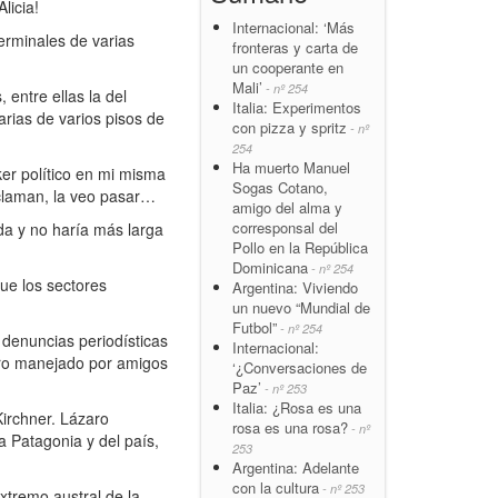
licia!
Internacional: ‘Más
Terminales de varias
fronteras y carta de
un cooperante en
Mali’
- nº 254
entre ellas la del
Italia: Experimentos
carias de varios pisos de
con pizza y spritz
- nº
254
Ha muerto Manuel
er político en mi misma
Sogas Cotano,
 aclaman, la veo pasar…
amigo del alma y
corresponsal del
da y no haría más larga
Pollo en la República
Dominicana
- nº 254
ue los sectores
Argentina: Viviendo
un nuevo “Mundial de
Futbol”
- nº 254
 denuncias periodísticas
Internacional:
nero manejado por amigos
‘¿Conversaciones de
Paz’
- nº 253
Italia: ¿Rosa es una
irchner. Lázaro
rosa es una rosa?
- nº
a Patagonia y del país,
253
Argentina: Adelante
con la cultura
- nº 253
xtremo austral de la