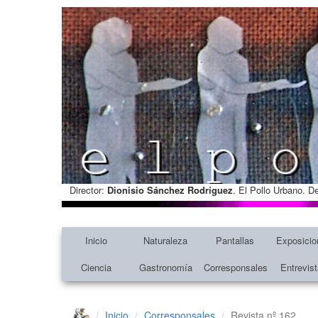
Director:
Dionisio Sánchez Rodríguez
. El Pollo Urbano. D
Inicio
Naturaleza
Pantallas
Exposicio
Ciencia
Gastronomía
Corresponsales
Entrevis
Inicio
Corresponsales
Revista nº 162