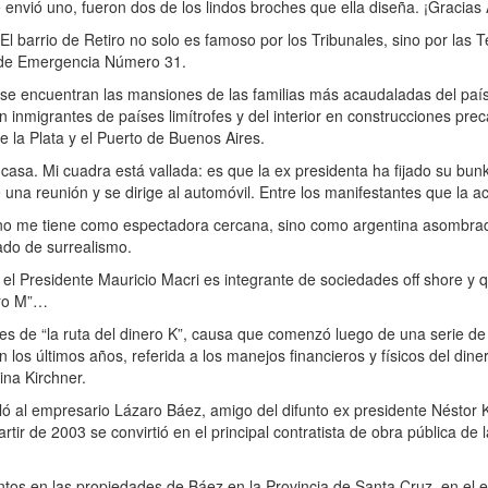
envió uno, fueron dos de los lindos broches que ella diseña. ¡Gracias A
l barrio de Retiro no solo es famoso por los Tribunales, sino por las 
la de Emergencia Número 31.
e encuentran las mansiones de las familias más acaudaladas del país, 
en inmigrantes de países limítrofes y del interior en construcciones pre
de la Plata y el Puerto de Buenos Aires.
a. Mi cuadra está vallada: es que la ex presidenta ha fijado su bunk
e una reunión y se dirige al automóvil. Entre los manifestantes que la
a no me tiene como espectadora cercana, sino como argentina asombra
rado de surrealismo.
 Presidente Mauricio Macri es integrante de sociedades off shore y q
ero M”…
iones de “la ruta del dinero K”, causa que comenzó luego de una serie de
los últimos años, referida a los manejos financieros y físicos del di
ina Kirchner.
ó al empresario Lázaro Báez, amigo del difunto ex presidente Néstor K
r de 2003 se convirtió en el principal contratista de obra pública de l
tos en las propiedades de Báez en la Provincia de Santa Cruz, en el e