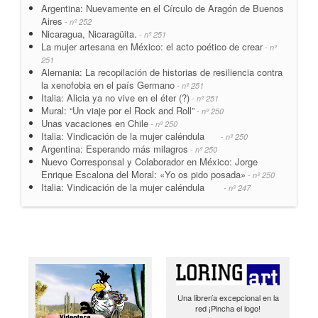
Argentina: Nuevamente en el Círculo de Aragón de Buenos
Aires
- nº 252
Nicaragua, Nicaragüita.
- nº 251
La mujer artesana en México: el acto poético de crear
- nº
251
Alemania: La recopilación de historias de resiliencia contra
la xenofobia en el país Germano
- nº 251
Italia: Alicia ya no vive en el éter (?)
- nº 251
Mural: “Un viaje por el Rock and Roll”
- nº 250
Unas vacaciones en Chile
- nº 250
Italia: Vindicación de la mujer caléndula
- nº 250
Argentina: Esperando más milagros
- nº 250
Nuevo Corresponsal y Colaborador en México: Jorge
Enrique Escalona del Moral: «Yo os pido posada»
- nº 250
Italia: Vindicación de la mujer caléndula
- nº 247
Una librería excepcional en la
red ¡Pincha el logo!