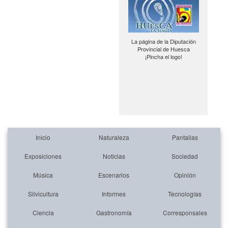
La página de la Diputación
Provincial de Huesca
¡Pincha el logo!
Inicio
Naturaleza
Pantallas
Exposiciones
Noticias
Sociedad
Música
Escenarios
Opinión
Silvicultura
Informes
Tecnologías
Ciencia
Gastronomía
Corresponsales