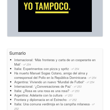
Sumario
Internacional: ‘Más fronteras y carta de un cooperante en
Mali’
- nº 254
Italia: Experimentos con pizza y spritz
- nº 254
Ha muerto Manuel Sogas Cotano, amigo del alma y
corresponsal del Pollo en la República Dominicana
- nº 254
Argentina: Viviendo un nuevo “Mundial de Futbol”
- nº 254
Internacional: ‘¿Conversaciones de Paz’
- nº 253
Italia: ¿Rosa es una rosa es una rosa?
- nº 253
Argentina: Adelante con la cultura
- nº 253
Frontera y diplomacia en el Estrecho
- nº 252
Italia: Una comuna verdirroja en la campiña milanesa
- nº
252