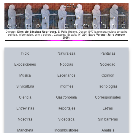
Director:
Dionisio Sánchez Rodríguez
. El Pollo Urbano. Desde 1977 la primera revista de sátira
política, información, ocio y cultura . Zaragoza. España.
Nº 254. Extra Verano (Julio Agosto
2026)
.
Inicio
Naturaleza
Pantallas
Exposiciones
Noticias
Sociedad
Música
Escenarios
Opinión
Silvicultura
Informes
Tecnologías
Ciencia
Gastronomía
Corresponsales
Entrevistas
Reportajes
Letras
Nosotras
Videoteca
Sin barreras
Mancheta
Incombustibles
Análisis