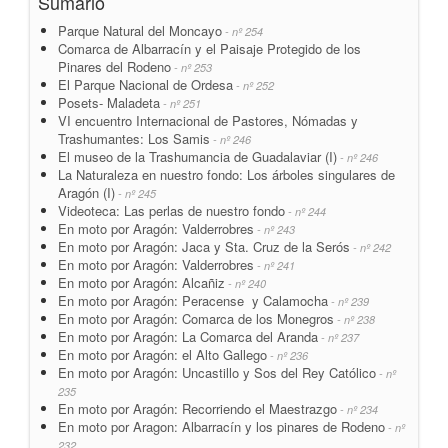
Sumario
Parque Natural del Moncayo
- nº 254
Comarca de Albarracín y el Paisaje Protegido de los
Pinares del Rodeno
- nº 253
El Parque Nacional de Ordesa
- nº 252
Posets- Maladeta
- nº 251
VI encuentro Internacional de Pastores, Nómadas y
Trashumantes: Los Samis
- nº 246
El museo de la Trashumancia de Guadalaviar (I)
- nº 246
La Naturaleza en nuestro fondo: Los árboles singulares de
Aragón (I)
- nº 245
Videoteca: Las perlas de nuestro fondo
- nº 244
En moto por Aragón: Valderrobres
- nº 243
En moto por Aragón: Jaca y Sta. Cruz de la Serós
- nº 242
En moto por Aragón: Valderrobres
- nº 241
En moto por Aragón: Alcañiz
- nº 240
En moto por Aragón: Peracense y Calamocha
- nº 239
En moto por Aragón: Comarca de los Monegros
- nº 238
En moto por Aragón: La Comarca del Aranda
- nº 237
En moto por Aragón: el Alto Gallego
- nº 236
En moto por Aragón: Uncastillo y Sos del Rey Católico
- nº
235
En moto por Aragón: Recorriendo el Maestrazgo
- nº 234
En moto por Aragon: Albarracín y los pinares de Rodeno
- nº
232