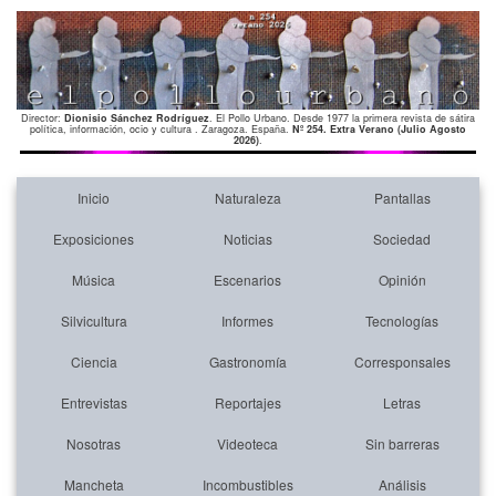
Director:
Dionisio Sánchez Rodríguez
. El Pollo Urbano. Desde 1977 la primera revista de sátira
política, información, ocio y cultura . Zaragoza. España.
Nº 254. Extra Verano (Julio Agosto
2026)
.
Inicio
Naturaleza
Pantallas
Exposiciones
Noticias
Sociedad
Música
Escenarios
Opinión
Silvicultura
Informes
Tecnologías
Ciencia
Gastronomía
Corresponsales
Entrevistas
Reportajes
Letras
Nosotras
Videoteca
Sin barreras
Mancheta
Incombustibles
Análisis