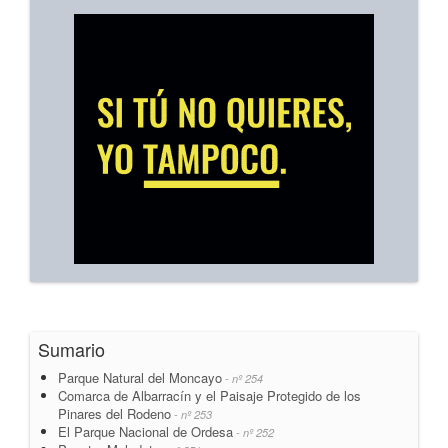
Sumario
Parque Natural del Moncayo
- nº 254
Comarca de Albarracín y el Paisaje Protegido de los
Pinares del Rodeno
- nº 253
El Parque Nacional de Ordesa
- nº 252