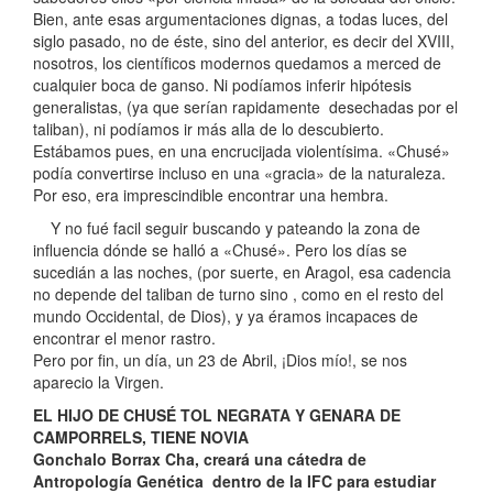
Bien, ante esas argumentaciones dignas, a todas luces, del
siglo pasado, no de éste, sino del anterior, es decir del XVIII,
nosotros, los científicos modernos quedamos a merced de
cualquier boca de ganso. Ni podíamos inferir hipótesis
generalistas, (ya que serían rapidamente desechadas por el
taliban), ni podíamos ir más alla de lo descubierto.
Estábamos pues, en una encrucijada violentísima. «Chusé»
podía convertirse incluso en una «gracia» de la naturaleza.
Por eso, era imprescindible encontrar una hembra.
Y no fué facil seguir buscando y pateando la zona de
influencia dónde se halló a «Chusé». Pero los días se
sucedián a las noches, (por suerte, en Aragol, esa cadencia
no depende del taliban de turno sino , como en el resto del
mundo Occidental, de Dios), y ya éramos incapaces de
encontrar el menor rastro.
Pero por fin, un día, un 23 de Abril, ¡Dios mío!, se nos
aparecio la Virgen.
EL HIJO DE CHUSÉ TOL NEGRATA Y GENARA DE
CAMPORRELS, TIENE NOVIA
Gonchalo Borrax Cha, creará una cátedra de
Antropología Genética dentro de la IFC para estudiar