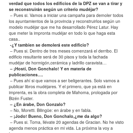
verdad que todos los edificios de la DPZ se van a tirar y
se reconstruirán según un criterio mudéjar?
– Pues si. Vamos a iniciar una campaña para demoler todos
los ayuntamientos de la provincia y reconstruirlos según un
modelo mudéjar que me ha desarrollado Pérez Latur. Hay
que meter la impronta mudéjar en todo lo que haga esta
casa..
-¿Y tambien se demolerá este edificio?
– Pues si. Dentro de tres meses comenzará el derribo. El
edificio resultante será de 30 pisos y toda la fachada
mudéjar de hormigón,cerámica y ladrillo caravista…
– ¡Hosti, Don Gonchalo! Y en materia de
publicaciones….
– Pues ahí si que vamos a ser beligerantes. Solo vamos a
publicar libros mudéjares. Y el primero, que ya está en
imprenta, es la obra completa de Mahoma, prologada por
Bizén Fuster.
– ¿En árabe, Don Gonzalo?
– No, Moretti. Bilingüe: en árabe y en fabla.
– ¡Jodo! Bueno, Don Gonchalo,¿me da algo?
– Pues si. Toma, llévate 20 agendas de Gracian. No he visto
agenda menos práctica en mi vida. La próxima la voy a