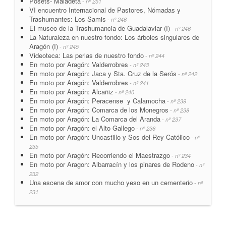
Posets- Maladeta
- nº 251
VI encuentro Internacional de Pastores, Nómadas y
Trashumantes: Los Samis
- nº 246
El museo de la Trashumancia de Guadalaviar (I)
- nº 246
La Naturaleza en nuestro fondo: Los árboles singulares de
Aragón (I)
- nº 245
Videoteca: Las perlas de nuestro fondo
- nº 244
En moto por Aragón: Valderrobres
- nº 243
En moto por Aragón: Jaca y Sta. Cruz de la Serós
- nº 242
En moto por Aragón: Valderrobres
- nº 241
En moto por Aragón: Alcañiz
- nº 240
En moto por Aragón: Peracense y Calamocha
- nº 239
En moto por Aragón: Comarca de los Monegros
- nº 238
En moto por Aragón: La Comarca del Aranda
- nº 237
En moto por Aragón: el Alto Gallego
- nº 236
En moto por Aragón: Uncastillo y Sos del Rey Católico
- nº
235
En moto por Aragón: Recorriendo el Maestrazgo
- nº 234
En moto por Aragon: Albarracín y los pinares de Rodeno
- nº
232
Una escena de amor con mucho yeso en un cementerio
- nº
231