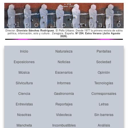
Director:
Dionisio Sánchez Rodríguez
. El Pollo Urbano. Desde 1977 la primera revista de sátira
política, información, ocio y cultura . Zaragoza. España.
Nº 254. Extra Verano (Julio Agosto
2026)
.
Inicio
Naturaleza
Pantallas
Exposiciones
Noticias
Sociedad
Música
Escenarios
Opinión
Silvicultura
Informes
Tecnologías
Ciencia
Gastronomía
Corresponsales
Entrevistas
Reportajes
Letras
Nosotras
Videoteca
Sin barreras
Mancheta
Incombustibles
Análisis