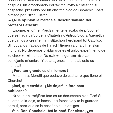
después, un emocionado Borrax me invitó a entrar en su
despacho, presidido por un enorme óleo de Choachin Kosta
pintado por Bizen Fuster.
– ¿Que opinión le merece el descubrimiento del
profesor Fatachi?
– ¡Enorme, enorme! Precisamente le acabo de proponer
que se haga cargo de la Chátedra d’Antroprología Agenetica
que vamos a crear en la Instituchón Ferdinand tol Catolico.
Sin duda los trabajos de Fatachi tienen ya una dimensión
mundial. No debemos olvidar que es el único experimento de
su clase en el mundo. No existe ningun ser vivo con
semejante miembro.¡Y es aragonés! ¡mundial, esto es
mundial!
– ¿Pero tan grande es el miembro?
– ¡Mira, mira, Moretti que pedazo de cacharro que tiene el
Chorche!
– ¡Joel, que envidia! ¿Me dejará la foto para
publicarla?
– ¡Ni se te ocurra!¡Esta foto es un documento científico! Si
quieres te la dejo, te haces una fotocopia y te la guardas
para tí, para que se la enseñes a tus amigos…
– Vale, Don Gonchalo. Así lo haré. Por cierto, ¿es