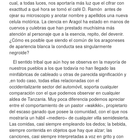
cual, a todas luces, nos aportaría más luz que el cifrar con
exactitud a qué hora se tomó el café D. Ramón antes de
ojear su microscopio y anotar nombre y apellidos una nueva
celula motórica. La ciencia en Aragol ha estado en manos de
cuervos y culebras que han prestado muchísima más
atención al personaje que a la esencia, repito, del devenir.
¿Cómo es posible que siendo el común de los aragoneses
de apariencia blanca la conducta sea singularmente
negroide?
El sentido tribal que aún hoy se observa en la mayoría de
nuestros pueblos a los que todavía no han llegado las
minifábricas de cableado u otras de parecida significación y
,en todo caso, todas ellas relacionadas con el
occidentalizante sector del automóvil, soporta cualquier
comparación con el que podemos observar en cualquier
aldea de Tanzania. Muy poca diferencia podemos apreciar
entre el comportamiento de un pastor «wakikki», propietario
del escaso ganado que posee la comunidad, con el que nos
mostraría un hábil «mediero» de cualquier villa semidesierta.
Las comidas, casi siempre empleando los dedos; la bebida,
siempre contenida en objetos que hay que alzar; las
canciones, casi siempre interpretadas a voz en grito y con