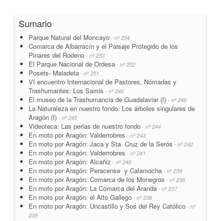
Sumario
Parque Natural del Moncayo
- nº 254
Comarca de Albarracín y el Paisaje Protegido de los
Pinares del Rodeno
- nº 253
El Parque Nacional de Ordesa
- nº 252
Posets- Maladeta
- nº 251
VI encuentro Internacional de Pastores, Nómadas y
Trashumantes: Los Samis
- nº 246
El museo de la Trashumancia de Guadalaviar (I)
- nº 246
La Naturaleza en nuestro fondo: Los árboles singulares de
Aragón (I)
- nº 245
Videoteca: Las perlas de nuestro fondo
- nº 244
En moto por Aragón: Valderrobres
- nº 243
En moto por Aragón: Jaca y Sta. Cruz de la Serós
- nº 242
En moto por Aragón: Valderrobres
- nº 241
En moto por Aragón: Alcañiz
- nº 240
En moto por Aragón: Peracense y Calamocha
- nº 239
En moto por Aragón: Comarca de los Monegros
- nº 238
En moto por Aragón: La Comarca del Aranda
- nº 237
En moto por Aragón: el Alto Gallego
- nº 236
En moto por Aragón: Uncastillo y Sos del Rey Católico
- nº
235