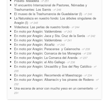
Posets- Maladeta
- nº 251
VI encuentro Internacional de Pastores, Nómadas y
Trashumantes: Los Samis
- nº 246
El museo de la Trashumancia de Guadalaviar (I)
- nº 246
La Naturaleza en nuestro fondo: Los árboles singulares de
Aragón (I)
- nº 245
Videoteca: Las perlas de nuestro fondo
- nº 244
En moto por Aragón: Valderrobres
- nº 243
En moto por Aragón: Jaca y Sta. Cruz de la Serós
- nº 242
En moto por Aragón: Valderrobres
- nº 241
En moto por Aragón: Alcañiz
- nº 240
En moto por Aragón: Peracense y Calamocha
- nº 239
En moto por Aragón: Comarca de los Monegros
- nº 238
En moto por Aragón: La Comarca del Aranda
- nº 237
En moto por Aragón: el Alto Gallego
- nº 236
En moto por Aragón: Uncastillo y Sos del Rey Católico
- nº
235
En moto por Aragón: Recorriendo el Maestrazgo
- nº 234
En moto por Aragon: Albarracín y los pinares de Rodeno
- nº
232
Una escena de amor con mucho yeso en un cementerio
- nº
231