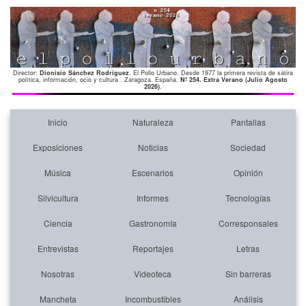
Director:
Dionisio Sánchez Rodríguez
. El Pollo Urbano. Desde 1977 la primera revista de sátira
política, información, ocio y cultura . Zaragoza. España.
Nº 254. Extra Verano (Julio Agosto
2026)
.
Inicio
Naturaleza
Pantallas
Exposiciones
Noticias
Sociedad
Música
Escenarios
Opinión
Silvicultura
Informes
Tecnologías
Ciencia
Gastronomía
Corresponsales
Entrevistas
Reportajes
Letras
Nosotras
Videoteca
Sin barreras
Mancheta
Incombustibles
Análisis