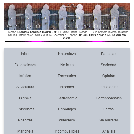
Director:
Dionisio Sánchez Rodríguez
. El Pollo Urbano. Desde 1977 la primera revista de sátira
política, información, ocio y cultura . Zaragoza. España.
Nº 254. Extra Verano (Julio Agosto
2026)
.
Inicio
Naturaleza
Pantallas
Exposiciones
Noticias
Sociedad
Música
Escenarios
Opinión
Silvicultura
Informes
Tecnologías
Ciencia
Gastronomía
Corresponsales
Entrevistas
Reportajes
Letras
Nosotras
Videoteca
Sin barreras
Mancheta
Incombustibles
Análisis