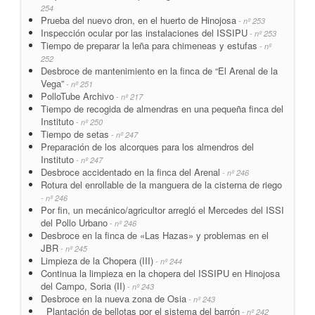
254
Prueba del nuevo dron, en el huerto de Hinojosa
- nº 253
Inspección ocular por las instalaciones del ISSIPU
- nº 253
Tiempo de preparar la leña para chimeneas y estufas
- nº
252
Desbroce de mantenimiento en la finca de “El Arenal de la
Vega”
- nº 251
PolloTube Archivo
- nº 217
Tiempo de recogida de almendras en una pequeña finca del
Instituto
- nº 250
Tiempo de setas
- nº 247
Preparación de los alcorques para los almendros del
Instituto
- nº 247
Desbroce accidentado en la finca del Arenal
- nº 246
Rotura del enrollable de la manguera de la cisterna de riego
- nº 246
Por fin, un mecánico/agricultor arregló el Mercedes del ISSI
del Pollo Urbano
- nº 246
Desbroce en la finca de «Las Hazas» y problemas en el
JBR
- nº 245
Limpieza de la Chopera (III)
- nº 244
Continua la limpieza en la chopera del ISSIPU en Hinojosa
del Campo, Soria (II)
- nº 243
Desbroce en la nueva zona de Osia
- nº 243
Plantación de bellotas por el sistema del barrón
- nº 242