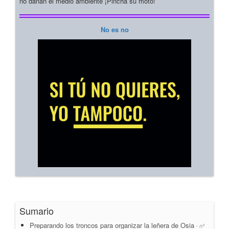
no dañan el medio ambiente ¡Pincha su moto!
No es no
Sumario
Preparando los troncos para organizar la leñera de Osia
- nº