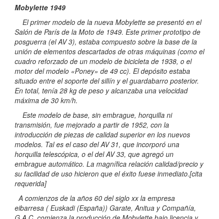
Mobylette 1949
El primer modelo de la nueva Mobylette se presentó en el
Salón de París de la Moto de 1949. Este primer prototipo de
posguerra (el AV 3), estaba compuesto sobre la base de la
unión de elementos descartados de otras máquinas (como el
cuadro reforzado de un modelo de bicicleta de 1938, o el
motor del modelo «Poney» de 49 cc). El depósito estaba
situado entre el soporte del sillín y el guardabarro posterior.
En total, tenía 28 kg de peso y alcanzaba una velocidad
máxima de 30 km/h.
Este modelo de base, sin embrague, horquilla ni
transmisión, fue mejorado a partir de 1952, con la
introducción de piezas de calidad superior en los nuevos
modelos. Tal es el caso del AV 31, que incorporó una
horquilla telescópica, o el del AV 33, que agregó un
embrague automático. La magnífica relación calidad/precio y
su facilidad de uso hicieron que el éxito fuese inmediato.[cita
requerida]
A comienzos de la años 60 del siglo xx la empresa
eibarresa ( Euskadi (España)) Garate, Anitua y Compañía,
G.A.C. comienza la producción de Mobylette bajo licencia y