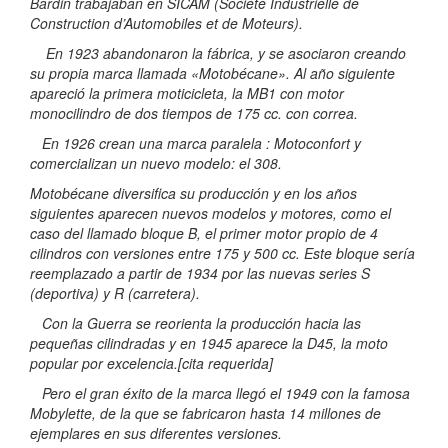
Bardin trabajaban en SICAM (Société Industrielle de
Construction d’Automobiles et de Moteurs).
En 1923 abandonaron la fábrica, y se asociaron creando
su propia marca llamada «Motobécane». Al año siguiente
apareció la primera moticicleta, la MB1 con motor
monocilindro de dos tiempos de 175 cc. con correa.
En 1926 crean una marca paralela : Motoconfort y
comercializan un nuevo modelo: el 308.
Motobécane diversifica su producción y en los años
siguientes aparecen nuevos modelos y motores, como el
caso del llamado bloque B, el primer motor propio de 4
cilindros con versiones entre 175 y 500 cc. Este bloque sería
reemplazado a partir de 1934 por las nuevas series S
(deportiva) y R (carretera).
Con la Guerra se reorienta la producción hacia las
pequeñas cilindradas y en 1945 aparece la D45, la moto
popular por excelencia.[cita requerida]
Pero el gran éxito de la marca llegó el 1949 con la famosa
Mobylette, de la que se fabricaron hasta 14 millones de
ejemplares en sus diferentes versiones.