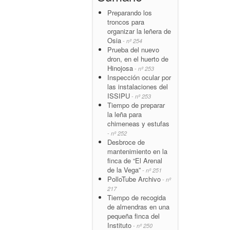
Preparando los
troncos para
organizar la leñera de
Osia
- nº 254
Prueba del nuevo
dron, en el huerto de
Hinojosa
- nº 253
Inspección ocular por
las instalaciones del
ISSIPU
- nº 253
Tiempo de preparar
la leña para
chimeneas y estufas
- nº 252
Desbroce de
mantenimiento en la
finca de “El Arenal
de la Vega”
- nº 251
PolloTube Archivo
- nº
217
Tiempo de recogida
de almendras en una
pequeña finca del
Instituto
- nº 250