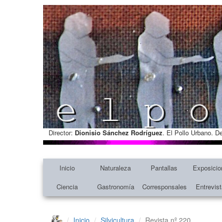
Director:
Dionisio Sánchez Rodríguez
. El Pollo Urbano. D
Inicio
Naturaleza
Pantallas
Exposicio
Ciencia
Gastronomía
Corresponsales
Entrevis
Inicio
Silvicultura
Revista nº 220