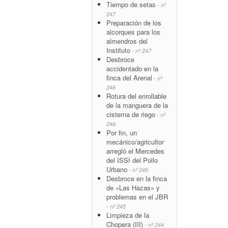
Tiempo de setas
- nº
247
Preparación de los
alcorques para los
almendros del
Instituto
- nº 247
Desbroce
accidentado en la
finca del Arenal
- nº
246
Rotura del enrollable
de la manguera de la
cisterna de riego
- nº
246
Por fin, un
mecánico/agricultor
arregló el Mercedes
del ISSI del Pollo
Urbano
- nº 246
Desbroce en la finca
de «Las Hazas» y
problemas en el JBR
- nº 245
Limpieza de la
Chopera (III)
- nº 244