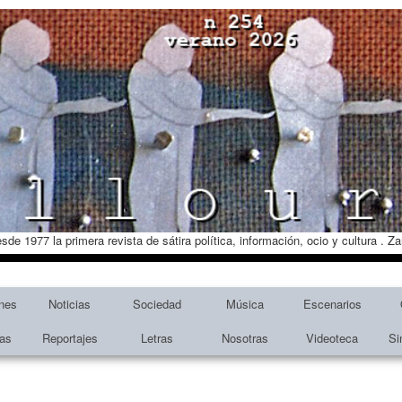
esde 1977 la primera revista de sátira política, información, ocio y cultura . 
nes
Noticias
Sociedad
Música
Escenarios
tas
Reportajes
Letras
Nosotras
Videoteca
Si