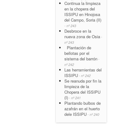
Continua la limpieza
en la chopera del
ISSIPU en Hinojosa
del Campo, Soria (II)
- nº 243
Desbroce en la
nueva zona de Osia
-
nº 243
Plantación de
bellotas por el
sistema del barrón
-
nº 242
Las herramientas del
ISSIPU
- nº 242
Se reanuda por fin la
limpieza de la
Chopera del ISSIPU
(I)
- nº 241
Plantando bulbos de
azafrán en el huerto
dele ISSIPU
- nº 240