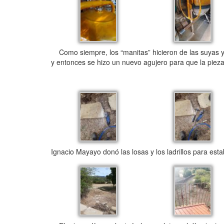
Como siempre, los “manitas” hicieron de las suyas y s
y entonces se hizo un nuevo agujero para que la pieza
Ignacio Mayayo donó las losas y los ladrillos para est