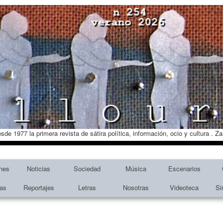
esde 1977 la primera revista de sátira política, información, ocio y cultura . 
nes
Noticias
Sociedad
Música
Escenarios
tas
Reportajes
Letras
Nosotras
Videoteca
Si