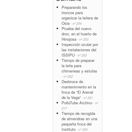
Preparando los
troncos para
organizar la leñera de
Osia
- nº 254
Prueba del nuevo
dron, en el huerto de
Hinojosa
- nº 253
Inspección ocular por
las instalaciones del
ISSIPU
- nº 253
Tiempo de preparar
la leña para
chimeneas y estufas
- nº 252
Desbroce de
mantenimiento en la
finca de “El Arenal
de la Vega”
- nº 251
PolloTube Archivo
- nº
217
Tiempo de recogida
de almendras en una
pequeña finca del
Instituto
- nº 250