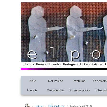
Director:
Dionisio Sánchez Rodríguez
. El Pollo Urbano. D
Inicio
Naturaleza
Pantallas
Exposicio
Ciencia
Gastronomía
Corresponsales
Entrevis
Inicio
Silvicultura
Revista nº 219