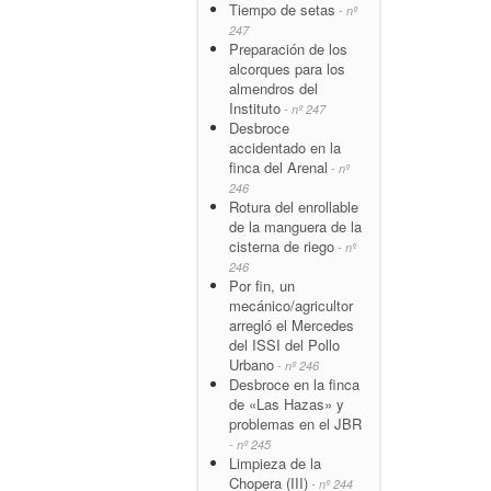
Tiempo de setas
- nº
247
Preparación de los
alcorques para los
almendros del
Instituto
- nº 247
Desbroce
accidentado en la
finca del Arenal
- nº
246
Rotura del enrollable
de la manguera de la
cisterna de riego
- nº
246
Por fin, un
mecánico/agricultor
arregló el Mercedes
del ISSI del Pollo
Urbano
- nº 246
Desbroce en la finca
de «Las Hazas» y
problemas en el JBR
- nº 245
Limpieza de la
Chopera (III)
- nº 244