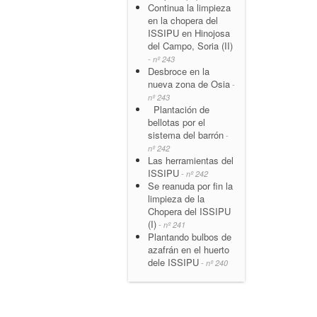
Continua la limpieza
en la chopera del
ISSIPU en Hinojosa
del Campo, Soria (II)
- nº 243
Desbroce en la
nueva zona de Osia
-
nº 243
Plantación de
bellotas por el
sistema del barrón
-
nº 242
Las herramientas del
ISSIPU
- nº 242
Se reanuda por fin la
limpieza de la
Chopera del ISSIPU
(I)
- nº 241
Plantando bulbos de
azafrán en el huerto
dele ISSIPU
- nº 240