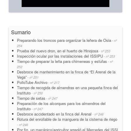
Sumario
Preparando los troncos para organizar la leñera de Osia
- nº
254
Prueba del nuevo dron, en el huerto de Hinojosa
- nº 253
Inspección ocular por las instalaciones del ISSIPU
- nº 253
Tiempo de preparar la leña para chimeneas y estufas
- nº
252
Desbroce de mantenimiento en la finca de “El Arenal de la
Vega”
- nº 251
PolloTube Archivo
- nº 217
Tiempo de recogida de almendras en una pequeña finca del
Instituto
- nº 250
Tiempo de setas
- nº 247
Preparación de los alcorques para los almendros del
Instituto
- nº 247
Desbroce accidentado en la finca del Arenal
- nº 246
Rotura del enrollable de la manguera de la cisterna de riego
- nº 246
Por fin, un mecánico/agricultor arregló el Mercedes del ISSI