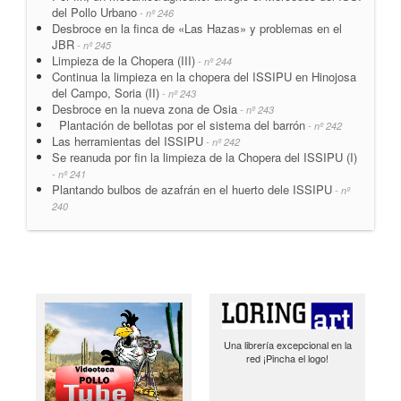
del Pollo Urbano
- nº 246
Desbroce en la finca de «Las Hazas» y problemas en el
JBR
- nº 245
Limpieza de la Chopera (III)
- nº 244
Continua la limpieza en la chopera del ISSIPU en Hinojosa
del Campo, Soria (II)
- nº 243
Desbroce en la nueva zona de Osia
- nº 243
Plantación de bellotas por el sistema del barrón
- nº 242
Las herramientas del ISSIPU
- nº 242
Se reanuda por fin la limpieza de la Chopera del ISSIPU (I)
- nº 241
Plantando bulbos de azafrán en el huerto dele ISSIPU
- nº
240
Una librería excepcional en la
red ¡Pincha el logo!