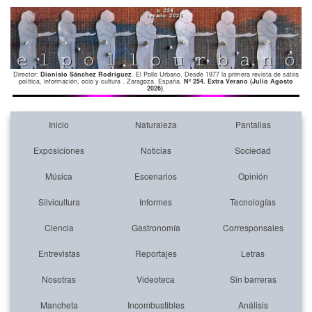
Director:
Dionisio Sánchez Rodríguez
. El Pollo Urbano. Desde 1977 la primera revista de sátira
política, información, ocio y cultura . Zaragoza. España.
Nº 254. Extra Verano (Julio Agosto
2026)
.
Inicio
Naturaleza
Pantallas
Exposiciones
Noticias
Sociedad
Música
Escenarios
Opinión
Silvicultura
Informes
Tecnologías
Ciencia
Gastronomía
Corresponsales
Entrevistas
Reportajes
Letras
Nosotras
Videoteca
Sin barreras
Mancheta
Incombustibles
Análisis