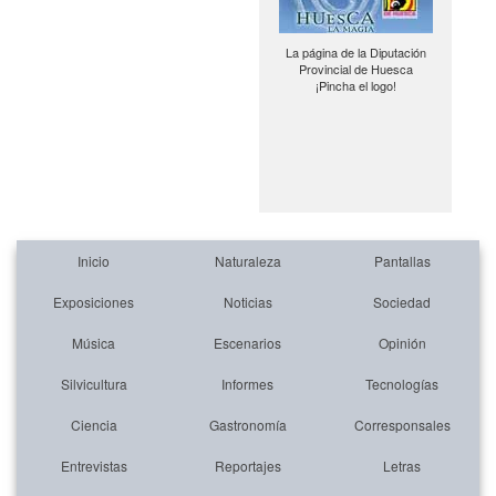
La página de la Diputación
Provincial de Huesca
¡Pincha el logo!
Inicio
Naturaleza
Pantallas
Exposiciones
Noticias
Sociedad
Música
Escenarios
Opinión
Silvicultura
Informes
Tecnologías
Ciencia
Gastronomía
Corresponsales
Entrevistas
Reportajes
Letras