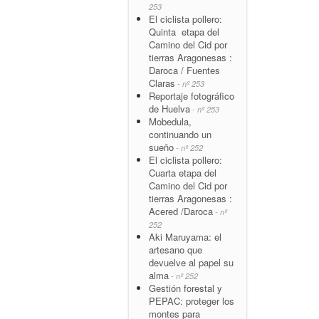
253
El ciclista pollero:
Quinta etapa del
Camino del Cid por
tierras Aragonesas :
Daroca / Fuentes
Claras
- nº 253
Reportaje fotográfico
de Huelva
- nº 253
Mobedula,
continuando un
sueño
- nº 252
El ciclista pollero:
Cuarta etapa del
Camino del Cid por
tierras Aragonesas :
Acered /Daroca
- nº
252
Aki Maruyama: el
artesano que
devuelve al papel su
alma
- nº 252
Gestión forestal y
PEPAC: proteger los
montes para