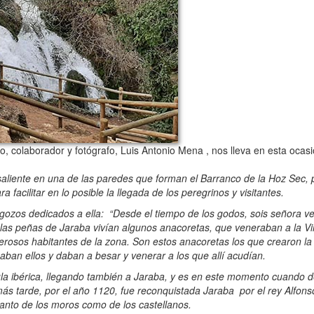
 colaborador y fotógrafo, Luis Antonio Mena , nos lleva en esta ocas
aliente en una de las paredes que forman el Barranco de la Hoz Sec
facilitar en lo posible la llegada de los peregrinos y visitantes.
gozos dedicados a ella: “Desde el tiempo de los godos, sois señora
e las peñas de Jaraba vivían algunos anacoretas, que veneraban a la Vi
merosos habitantes de la zona. Son estos anacoretas los que crearon la
zaban ellos y daban a besar y venerar a los que allí acudían.
a ibérica, llegando también a Jaraba, y es en este momento cuando d
más tarde, por el año 1120, fue reconquistada Jaraba por el rey Alfonso
tanto de los moros como de los castellanos.