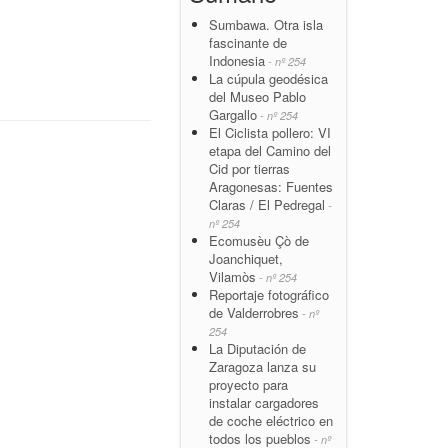
Sumbawa. Otra isla
fascinante de
Indonesia
- nº 254
La cúpula geodésica
del Museo Pablo
Gargallo
- nº 254
El Ciclista pollero: VI
etapa del Camino del
Cid por tierras
Aragonesas: Fuentes
Claras / El Pedregal
-
nº 254
Ecomusèu Çò de
Joanchiquet,
Vilamòs
- nº 254
Reportaje fotográfico
de Valderrobres
- nº
254
La Diputación de
Zaragoza lanza su
proyecto para
instalar cargadores
de coche eléctrico en
todos los pueblos
- nº