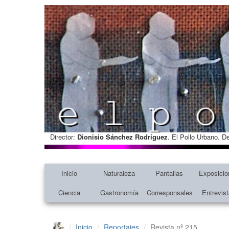
Director:
Dionisio Sánchez Rodríguez
. El Pollo Urbano. D
Inicio
Naturaleza
Pantallas
Exposicio
Ciencia
Gastronomía
Corresponsales
Entrevis
Inicio
Reportajes
Revista nº 215