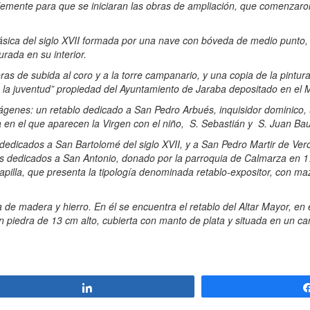
lemente para que se iniciaran las obras de ampliación, que comenzar
sica del siglo XVII formada por una nave con bóveda de medio punto, t
rada en su interior.
as de subida al coro y a la torre campanario, y una copia de la pintu
la juventud” propiedad del Ayuntamiento de Jaraba depositado en el
ágenes: un retablo dedicado a San Pedro Arbués, inquisidor dominico, 
a en el que aparecen la Virgen con el niño, S. Sebastián y S. Juan Bau
dedicados a San Bartolomé del siglo XVII, y a San Pedro Martir de Ve
los dedicados a San Antonio, donado por la parroquia de Calmarza en 17
apilla, que presenta la tipología denominada retablo-expositor, con ma
de madera y hierro. En él se encuentra el retablo del Altar Mayor, en 
en piedra de 13 cm alto, cubierta con manto de plata y situada en un 
Compartir