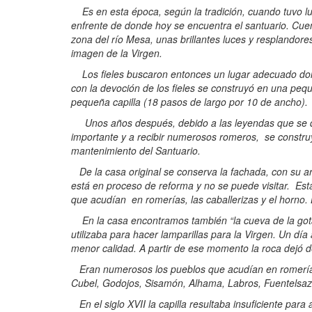
Es en esta época, según la tradición, cuando tuvo lug
enfrente de donde hoy se encuentra el santuario. Cue
zona del río Mesa, unas brillantes luces y resplandor
imagen de la Virgen.
Los fieles buscaron entonces un lugar adecuado dond
con la devoción de los fieles se construyó en una peq
pequeña capilla (18 pasos de largo por 10 de ancho).
Unos años después, debido a las leyendas que se difu
importante y a recibir numerosos romeros, se constru
mantenimiento del Santuario.
De la casa original se conserva la fachada, con su arc
está en proceso de reforma y no se puede visitar. Est
que acudían en romerías, las caballerizas y el horno.
En la casa encontramos también “la cueva de la gota
utilizaba para hacer lamparillas para la Virgen. Un día a
menor calidad. A partir de ese momento la roca dejó
Eran numerosos los pueblos que acudían en romería a 
Cubel, Godojos, Sisamón, Alhama, Labros, Fuentelsaz
En el siglo XVII la capilla resultaba insuficiente par