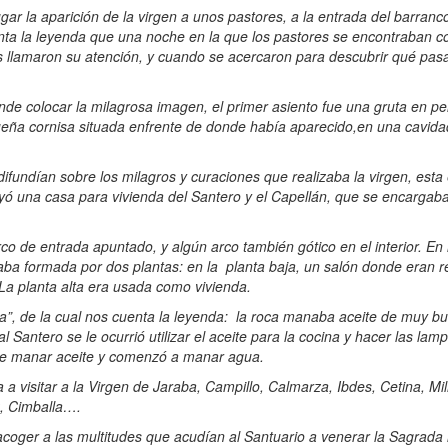
ar la aparición de la virgen a unos pastores, a la entrada del barranc
nta la leyenda que una noche en la que los pastores se encontraban 
es llamaron su atención, y cuando se acercaron para descubrir qué pas
e colocar la milagrosa imagen, el primer asiento fue una gruta en p
ueña cornisa situada enfrente de donde había aparecido,en una cavida
ndían sobre los milagros y curaciones que realizaba la virgen, esta
yó una casa para vivienda del Santero y el Capellán, que se encargaba
o de entrada apuntado, y algún arco también gótico en el interior. En 
aba formada por dos plantas: en la planta baja, un salón donde eran re
 La planta alta era usada como vivienda.
”, de la cual nos cuenta la leyenda: la roca manaba aceite de muy bu
l Santero se le ocurrió utilizar el aceite para la cocina y hacer las lam
 de manar aceite y comenzó a manar agua.
visitar a la Virgen de Jaraba, Campillo, Calmarza, Ibdes, Cetina, M
, Cimballa….
a acoger a las multitudes que acudían al Santuario a venerar la Sagrada