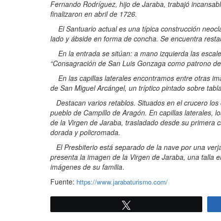
Fernando Rodríguez, hijo de Jaraba, trabajó incansab
finalizaron en abril de 1726.
El Santuario actual es una típica construcción neoclá
lado y ábside en forma de concha. Se encuentra restau
En la entrada se sitúan: a mano izquierda las escaler
“Consagración de San Luis Gonzaga como patrono de 
En las capillas laterales encontramos entre otras im
de San Miguel Arcángel, un tríptico pintado sobre tabl
Destacan varios retablos. Situados en el crucero los 
pueblo de Campillo de Aragón. En capillas laterales, 
de la Virgen de Jaraba, trasladado desde su primera c
dorada y policromada.
El Presbiterio está separado de la nave por una verja 
presenta la imagen de la Virgen de Jaraba, una talla 
imágenes de su familia
.
Fuente:
https://www.jarabaturismo.com/
Twittear