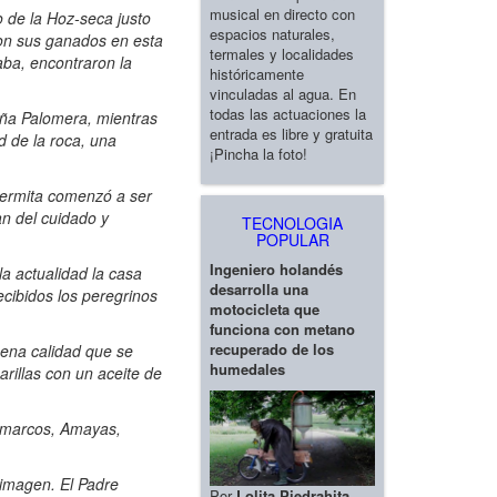
musical en directo con
o de la Hoz-seca justo
espacios naturales,
con sus ganados en esta
termales y localidades
aba, encontraron la
históricamente
vinculadas al agua. En
todas las actuaciones la
eña Palomera, mientras
entrada es libre y gratuita
d de la roca, una
¡Pincha la foto!
 ermita comenzó a ser
n del cuidado y
TECNOLOGIA
POPULAR
Ingeniero holandés
la actualidad la casa
desarrolla una
cibidos los peregrinos
motocicleta que
funciona con metano
recuperado de los
ena calidad que se
humedales
parillas con un aceite de
ilmarcos, Amayas,
 imagen. El Padre
Por
Lolita Piedrahita