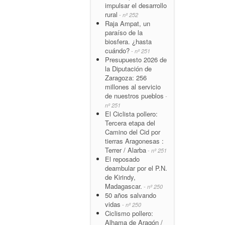
impulsar el desarrollo
rural
- nº 252
Raja Ampat, un
paraíso de la
biosfera. ¿hasta
cuándo?
- nº 251
Presupuesto 2026 de
la Diputación de
Zaragoza: 256
millones al servicio
de nuestros pueblos
-
nº 251
El Ciclista pollero:
Tercera etapa del
Camino del Cid por
tierras Aragonesas :
Terrer / Alarba
- nº 251
El reposado
deambular por el P.N.
de Kirindy,
Madagascar.
- nº 250
50 años salvando
vidas
- nº 250
Ciclismo pollero:
Alhama de Aragón /