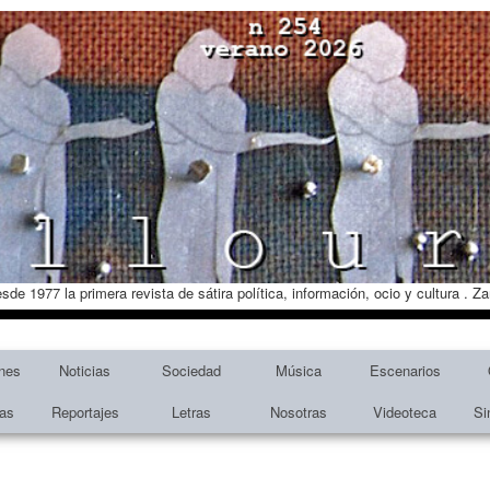
esde 1977 la primera revista de sátira política, información, ocio y cultura . 
nes
Noticias
Sociedad
Música
Escenarios
tas
Reportajes
Letras
Nosotras
Videoteca
Si