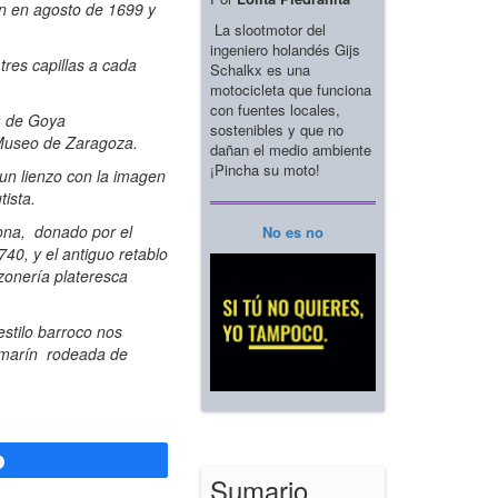
on en agosto de 1699 y
La slootmotor del
ingeniero holandés Gijs
res capillas a cada
Schalkx es una
motocicleta que funciona
con fuentes locales,
ra de Goya
sostenibles y que no
 Museo de Zaragoza.
dañan el medio ambiente
¡Pincha su moto!
un lienzo con la imagen
tista.
rona, donado por el
No es no
40, y el antiguo retablo
zonería plateresca
estilo barroco nos
camarín rodeada de
Compartir
Sumario