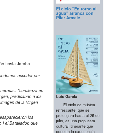
El ciclo “En torno al
agua” arranca con
Pilar Armalé
ión hasta Jaraba
, podemos acceder por
 venerada…”comienza en
rgen, predicaban a los
Luis Gareta
 imagen de la Virgen
El ciclo de música
refrescante, que se
prolongará hasta el 25 de
esaparecieron los
julio, es una propuesta
 I el Batallador, que
cultural itinerante que
conecta la experiencia