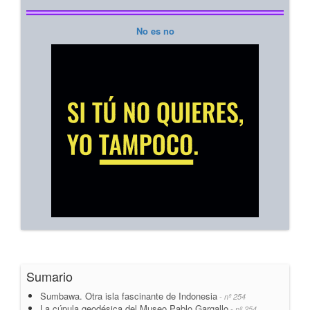
No es no
Sumario
Sumbawa. Otra isla fascinante de Indonesia
- nº 254
La cúpula geodésica del Museo Pablo Gargallo
- nº 254