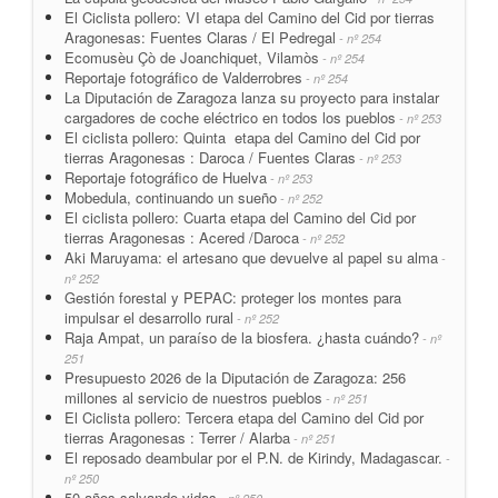
El Ciclista pollero: VI etapa del Camino del Cid por tierras
Aragonesas: Fuentes Claras / El Pedregal
- nº 254
Ecomusèu Çò de Joanchiquet, Vilamòs
- nº 254
Reportaje fotográfico de Valderrobres
- nº 254
La Diputación de Zaragoza lanza su proyecto para instalar
cargadores de coche eléctrico en todos los pueblos
- nº 253
El ciclista pollero: Quinta etapa del Camino del Cid por
tierras Aragonesas : Daroca / Fuentes Claras
- nº 253
Reportaje fotográfico de Huelva
- nº 253
Mobedula, continuando un sueño
- nº 252
El ciclista pollero: Cuarta etapa del Camino del Cid por
tierras Aragonesas : Acered /Daroca
- nº 252
Aki Maruyama: el artesano que devuelve al papel su alma
-
nº 252
Gestión forestal y PEPAC: proteger los montes para
impulsar el desarrollo rural
- nº 252
Raja Ampat, un paraíso de la biosfera. ¿hasta cuándo?
- nº
251
Presupuesto 2026 de la Diputación de Zaragoza: 256
millones al servicio de nuestros pueblos
- nº 251
El Ciclista pollero: Tercera etapa del Camino del Cid por
tierras Aragonesas : Terrer / Alarba
- nº 251
El reposado deambular por el P.N. de Kirindy, Madagascar.
-
nº 250
50 años salvando vidas