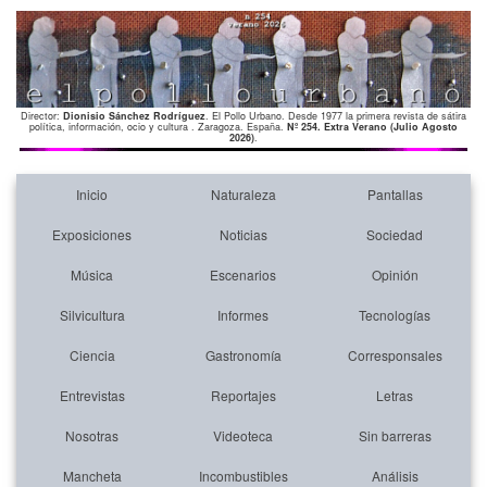
Director:
Dionisio Sánchez Rodríguez
. El Pollo Urbano. Desde 1977 la primera revista de sátira
política, información, ocio y cultura . Zaragoza. España.
Nº 254. Extra Verano (Julio Agosto
2026)
.
Inicio
Naturaleza
Pantallas
Exposiciones
Noticias
Sociedad
Música
Escenarios
Opinión
Silvicultura
Informes
Tecnologías
Ciencia
Gastronomía
Corresponsales
Entrevistas
Reportajes
Letras
Nosotras
Videoteca
Sin barreras
Mancheta
Incombustibles
Análisis