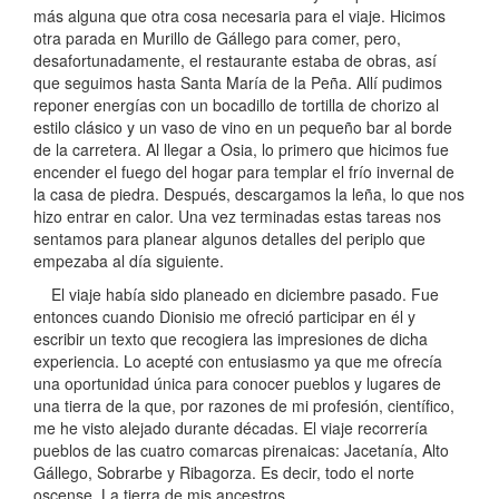
más alguna que otra cosa necesaria para el viaje. Hicimos
otra parada en Murillo de Gállego para comer, pero,
desafortunadamente, el restaurante estaba de obras, así
que seguimos hasta Santa María de la Peña. Allí pudimos
reponer energías con un bocadillo de tortilla de chorizo al
estilo clásico y un vaso de vino en un pequeño bar al borde
de la carretera. Al llegar a Osia, lo primero que hicimos fue
encender el fuego del hogar para templar el frío invernal de
la casa de piedra. Después, descargamos la leña, lo que nos
hizo entrar en calor. Una vez terminadas estas tareas nos
sentamos para planear algunos detalles del periplo que
empezaba al día siguiente.
El viaje había sido planeado en diciembre pasado. Fue
entonces cuando Dionisio me ofreció participar en él y
escribir un texto que recogiera las impresiones de dicha
experiencia. Lo acepté con entusiasmo ya que me ofrecía
una oportunidad única para conocer pueblos y lugares de
una tierra de la que, por razones de mi profesión, científico,
me he visto alejado durante décadas. El viaje recorrería
pueblos de las cuatro comarcas pirenaicas: Jacetanía, Alto
Gállego, Sobrarbe y Ribagorza. Es decir, todo el norte
oscense. La tierra de mis ancestros.