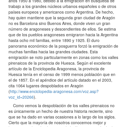
años 1950 a 1980, debido a la emigración en búsqueda de
trabajo a los grandes núcleos urbanos españoles o de otros
países europeos y americanos como Argentina. De hecho,
hay quien mantiene que la segunda gran ciudad de Aragón
no es Barcelona sino Buenos Aires, donde viven un gran
número de aragoneses y descendientes de ellos. Se estima
que de los pueblos aragoneses emigraron hacia la Argentina
hasta ocho mil familias, entre 1890 y 1925. El duro
panorama económico de la posguerra forzó la emigración de
muchas familias hacia las grandes ciudades. Esta
emigración se noto particularmente en zonas como los valles
pirenaicos de la provincia de Huesca. Según el excelente
artículo de la Enciclopedia Aragonesa, la provincia de
Huesca tenía en el censo de 1999 menos población que en
el de 1857. En el apéndice del artículo datado en el 2003,
cita 1064 lugares despoblados en Aragón
(
http://www.enciclopedia-aragonesa.com/voz.asp?
voz_id=20266
).
Como vemos la despoblación de los valles pirenaicos no
es únicamente un hecho de nuestra historia reciente, sino
que se ha dado en varias ocasiones a lo largo de los siglos.
Cierto que la mayoría de nosotros conocemos mejor y