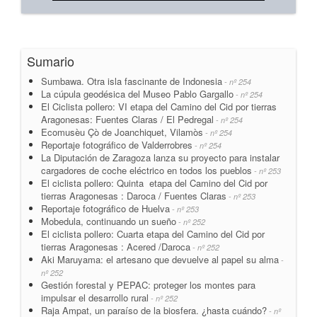
Sumario
Sumbawa. Otra isla fascinante de Indonesia
- nº 254
La cúpula geodésica del Museo Pablo Gargallo
- nº 254
El Ciclista pollero: VI etapa del Camino del Cid por tierras
Aragonesas: Fuentes Claras / El Pedregal
- nº 254
Ecomusèu Çò de Joanchiquet, Vilamòs
- nº 254
Reportaje fotográfico de Valderrobres
- nº 254
La Diputación de Zaragoza lanza su proyecto para instalar
cargadores de coche eléctrico en todos los pueblos
- nº 253
El ciclista pollero: Quinta etapa del Camino del Cid por
tierras Aragonesas : Daroca / Fuentes Claras
- nº 253
Reportaje fotográfico de Huelva
- nº 253
Mobedula, continuando un sueño
- nº 252
El ciclista pollero: Cuarta etapa del Camino del Cid por
tierras Aragonesas : Acered /Daroca
- nº 252
Aki Maruyama: el artesano que devuelve al papel su alma
-
nº 252
Gestión forestal y PEPAC: proteger los montes para
impulsar el desarrollo rural
- nº 252
Raja Ampat, un paraíso de la biosfera. ¿hasta cuándo?
- nº