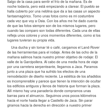
Salgo de la casa para sentir el frío de la mañana. Es de
noche todavía, pero está empezando a clarear. El pueblo se
halla cubierto por una neblina que da a las casas un aspecto
fantasmagórico. Tomo unas fotos como es mi costumbre
cada vez que voy a Osia. Con los años me he dado cuenta
de que las fotos siempre son de los mismos lugares, pero
cuando las comparo son todas diferentes. Cada una de ellas
refleja unos colores y unos momentos diferentes, como si los
lugares tuvieran su propia vida.
Una ducha y sin tomar té o café, cargamos el Land-Rover
de las herramientas para el rodaje. Antes de las ocho de la
mañana salimos hacia nuestro primer objetivo de rodaje: El
valle de la Garcipollera. Al cabo de una media hora de viaje
por una carretera serpenteante, llegamos a Jaca. Paramos
junto a una plaza que ha sufrido los efectos de una
remodelación de diseño reciente. La estética de los añadidos
es incomprensible y parece que tienen la intención de ocultar
los edificios antiguos y llenos de historia que forman la plaza.
Allí mismo hay una panadería donde compramos unas
barras para el almuerzo. Seguimos unos pocos kilómetros
hacia el norte hasta llegar a Castiello de Jaca. Sin parar
giramos hacia la derecha en dirección a nuestro primer