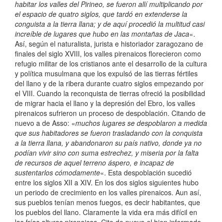
habitar los valles del Pirineo, se fueron allí multiplicando por
el espacio de quatro siglos, que tardó en extenderse la
conguista a la tierra llana; y de aquí procedió la multitud casi
increíble de lugares que hubo en las montañas de Jaca
«.
Así, según el naturalista, jurista e historiador zaragozano de
finales del siglo XVIII, los valles pirenaicos florecieron como
refugio militar de los cristianos ante el desarrollo de la cultura
y política musulmana que los expulsó de las tierras fértiles
del llano y de la ribera durante cuatro siglos empezando por
el VIII. Cuando la reconquista de tierras ofreció la posibilidad
de migrar hacia el llano y la depresión del Ebro, los valles
pirenaicos sufrieron un proceso de despoblación. Citando de
nuevo a de Asso: «
muchos lugares se despoblaron a medida
que sus habitadores se fueron trasladando con la conquista
a la tierra llana, y abandonaron su país nativo, donde ya no
podían vivir sino con suma estrechez, y miseria por la falta
de recursos de aquel terreno áspero, e incapaz de
sustentarlos cómodamente
«. Esta despoblación sucedió
entre los siglos XII a XIV. En los dos siglos siguientes hubo
un periodo de crecimiento en los valles pirenaicos. Aun así,
sus pueblos tenían menos fuegos, es decir habitantes, que
los pueblos del llano. Claramente la vida era más difícil en