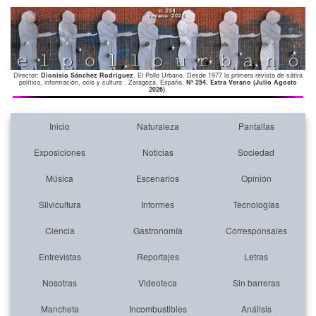
Director:
Dionisio Sánchez Rodríguez
. El Pollo Urbano. Desde 1977 la primera revista de sátira
política, información, ocio y cultura . Zaragoza. España.
Nº 254. Extra Verano (Julio Agosto
2026)
.
Inicio
Naturaleza
Pantallas
Exposiciones
Noticias
Sociedad
Música
Escenarios
Opinión
Silvicultura
Informes
Tecnologías
Ciencia
Gastronomía
Corresponsales
Entrevistas
Reportajes
Letras
Nosotras
Videoteca
Sin barreras
Mancheta
Incombustibles
Análisis