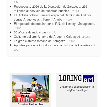
251
Presupuesto 2026 de la Diputación de Zaragoza: 256
millones al servicio de nuestros pueblos
- nº 251
El Ciclista pollero: Tercera etapa del Camino del Cid por
tierras Aragonesas : Terrer / Alarba
- nº 251
El reposado deambular por el P.N. de Kirindy, Madagascar.
-
nº 250
50 años salvando vidas
- nº 250
Ciclismo pollero: Alhama de Aragón / Calatayud
- nº 250
La gran cisterna romana de Zaragoza
- nº 250
Apuntes para una introducción a la historia de Canarias
- nº
250
Una librería excepcional en la
red ¡Pincha el logo!
Coordina:
Perico Liso