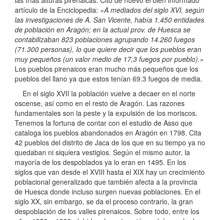
las frías alturas pirenaicas. Cito de nuevo el bien informado
artículo de la Enciclopedia: «
A mediados del siglo XVI, según
las investigaciones de A. San Vicente, había 1.450 entidades
de población en Aragón; en la actual prov. de Huesca se
contabilizaban 823 poblaciones agrupando 14.260 fuegos
(71.300 personas), lo que quiere decir que los pueblos eran
muy pequeños (un valor medio de 17,3 fuegos por pueblo).
»
Los pueblos pirenaicos eran mucho más pequeños que los
pueblos del llano ya que estos tenían 69.3 fuegos de media.
En el siglo XVII la población vuelve a decaer en el norte
oscense, así como en el resto de Aragón. Las razones
fundamentales son la peste y la expulsión de los moriscos.
Tenemos la fortuna de contar con el estudio de Asso que
cataloga los pueblos abandonados en Aragón en 1798. Cita
42 pueblos del distrito de Jaca de los que en su tiempo ya no
quedaban ni siquiera vestigios. Según el mismo autor, la
mayoría de los despoblados ya lo eran en 1495. En los
siglos que van desde el XVIII hasta el XIX hay un crecimiento
poblacional generalizado que también afecta a la provincia
de Huesca donde incluso surgen nuevas poblaciones. En el
siglo XX, sin embargo, se da el proceso contrario, la gran
despoblación de los valles pirenaicos. Sobre todo, entre los