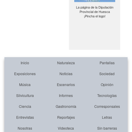
La página de la Diputación
Provincial de Huesca
¡Pincha el logo!
Inicio
Naturaleza
Pantallas
Exposiciones
Noticias
Sociedad
Música
Escenarios
Opinión
Silvicultura
Informes
Tecnologías
Ciencia
Gastronomía
Corresponsales
Entrevistas
Reportajes
Letras
Nosotras
Videoteca
Sin barreras