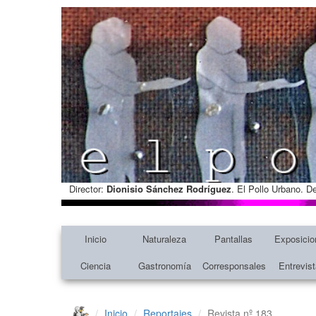
Director:
Dionisio Sánchez Rodríguez
. El Pollo Urbano. D
Inicio
Naturaleza
Pantallas
Exposicio
Ciencia
Gastronomía
Corresponsales
Entrevis
Inicio
Reportajes
Revista nº 183