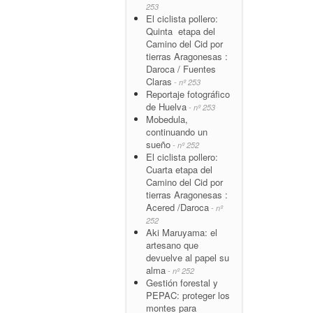
253
El ciclista pollero:
Quinta etapa del
Camino del Cid por
tierras Aragonesas :
Daroca / Fuentes
Claras
- nº 253
Reportaje fotográfico
de Huelva
- nº 253
Mobedula,
continuando un
sueño
- nº 252
El ciclista pollero:
Cuarta etapa del
Camino del Cid por
tierras Aragonesas :
Acered /Daroca
- nº
252
Aki Maruyama: el
artesano que
devuelve al papel su
alma
- nº 252
Gestión forestal y
PEPAC: proteger los
montes para