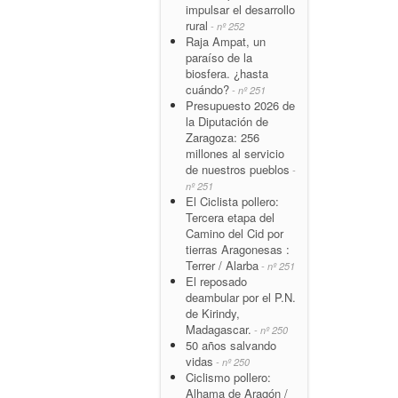
impulsar el desarrollo
rural
- nº 252
Raja Ampat, un
paraíso de la
biosfera. ¿hasta
cuándo?
- nº 251
Presupuesto 2026 de
la Diputación de
Zaragoza: 256
millones al servicio
de nuestros pueblos
-
nº 251
El Ciclista pollero:
Tercera etapa del
Camino del Cid por
tierras Aragonesas :
Terrer / Alarba
- nº 251
El reposado
deambular por el P.N.
de Kirindy,
Madagascar.
- nº 250
50 años salvando
vidas
- nº 250
Ciclismo pollero:
Alhama de Aragón /