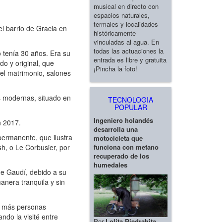
musical en directo con
espacios naturales,
termales y localidades
el barrio de Gracia en
históricamente
vinculadas al agua. En
todas las actuaciones la
 tenía 30 años. Era su
entrada es libre y gratuita
do y original, que
¡Pincha la foto!
 el matrimonio, salones
s modernas, situado en
TECNOLOGIA
POPULAR
Ingeniero holandés
n 2017.
desarrolla una
permanente, que ilustra
motocicleta que
funciona con metano
h, o Le Corbusier, por
recuperado de los
humedales
de Gaudí, debido a su
anera tranquila y sin
s más personas
do la visité entre
Por
Lolita Piedrahita