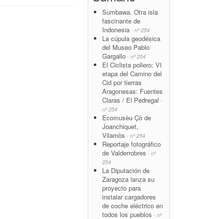
Sumbawa. Otra isla
fascinante de
Indonesia
- nº 254
La cúpula geodésica
del Museo Pablo
Gargallo
- nº 254
El Ciclista pollero: VI
etapa del Camino del
Cid por tierras
Aragonesas: Fuentes
Claras / El Pedregal
-
nº 254
Ecomusèu Çò de
Joanchiquet,
Vilamòs
- nº 254
Reportaje fotográfico
de Valderrobres
- nº
254
La Diputación de
Zaragoza lanza su
proyecto para
instalar cargadores
de coche eléctrico en
todos los pueblos
- nº