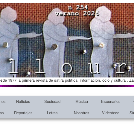
esde 1977 la primera revista de sátira política, información, ocio y cultura . 
nes
Noticias
Sociedad
Música
Escenarios
tas
Reportajes
Letras
Nosotras
Videoteca
Si