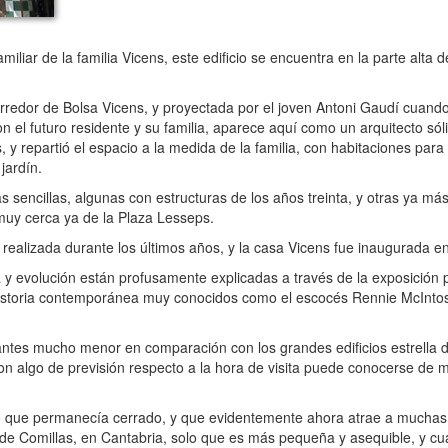
iar de la familia Vicens, este edificio se encuentra en la parte alta d
rredor de Bolsa Vicens, y proyectada por el joven Antoni Gaudí cuando
el futuro residente y su familia, aparece aquí como un arquitecto sóli
 y repartió el espacio a la medida de la familia, con habitaciones para
jardín.
sencillas, algunas con estructuras de los años treinta, y otras ya má
 muy cerca ya de la Plaza Lesseps.
 realizada durante los últimos años, y la casa Vicens fue inaugurada e
y evolución están profusamente explicadas a través de la exposición 
 historia contemporánea muy conocidos como el escocés Rennie McIntos
antes mucho menor en comparación con los grandes edificios estrella 
on algo de previsión respecto a la hora de visita puede conocerse de m
ro que permanecía cerrado, y que evidentemente ahora atrae a mucha
e Comillas, en Cantabria, solo que es más pequeña y asequible, y cuan