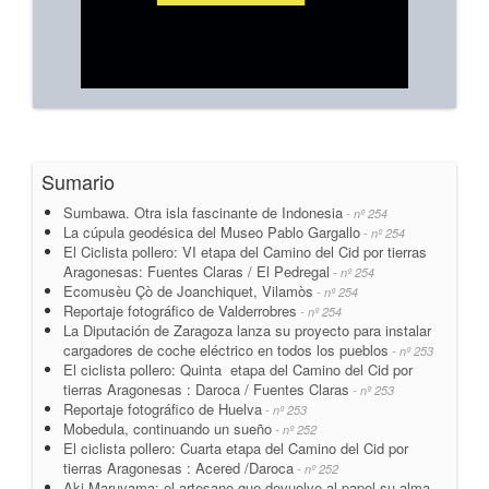
Sumario
Sumbawa. Otra isla fascinante de Indonesia
- nº 254
La cúpula geodésica del Museo Pablo Gargallo
- nº 254
El Ciclista pollero: VI etapa del Camino del Cid por tierras
Aragonesas: Fuentes Claras / El Pedregal
- nº 254
Ecomusèu Çò de Joanchiquet, Vilamòs
- nº 254
Reportaje fotográfico de Valderrobres
- nº 254
La Diputación de Zaragoza lanza su proyecto para instalar
cargadores de coche eléctrico en todos los pueblos
- nº 253
El ciclista pollero: Quinta etapa del Camino del Cid por
tierras Aragonesas : Daroca / Fuentes Claras
- nº 253
Reportaje fotográfico de Huelva
- nº 253
Mobedula, continuando un sueño
- nº 252
El ciclista pollero: Cuarta etapa del Camino del Cid por
tierras Aragonesas : Acered /Daroca
- nº 252
Aki Maruyama: el artesano que devuelve al papel su alma
-