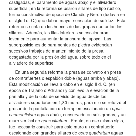
castigadas, el paramento de aguas abajo y el aliviadero
superficial; en la reforma se usaron sillares de tipo rústico,
forma constructiva de época de Claudio y Nerón (todavía en
el siglo I d. C.) que daban mayor sensación de solidez. Esta
reforma se nota en los huecos de las grapas que unían los
sillares. Además, las filas inferiores se escalonaron
levemente para aumentar la anchura del apoyo. Las
superposiciones de paramentos de piedra evidencian
sucesivos trabajos de mantenimiento de la presa,
desgastada por la presión del agua, sobre todo en el
aliviadero de superficie.
En una segunda reforma la presa se convirtió en presa
de contrafuertes o espaldón doble (aguas arriba y abajo).
Esta modificación se lleva a cabo en el siglo II d. C. (en
época de Trajano o Adriano) y conllevó la elevación de la
pantalla y de la cota de servicio de agua desde los
aliviadores superiores en 1,80 metros; para ello se reforzó el
grosor de la pantalla con un terraplén escalonado en
opus
caementicium
aguas abajo, conservado en seis gradas, y un
muro vertical de
opus vittatum
. Pronto, en ese mismo siglo,
fue necesario construir para este muro un contrafuerte
escalonado con grandes sillares de
opus quadratum
aguas