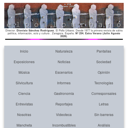
Director:
Dionisio Sánchez Rodríguez
. El Pollo Urbano. Desde 1977 la primera revista de sátira
política, información, ocio y cultura . Zaragoza. España.
Nº 254. Extra Verano (Julio Agosto
2026)
.
Inicio
Naturaleza
Pantallas
Exposiciones
Noticias
Sociedad
Música
Escenarios
Opinión
Silvicultura
Informes
Tecnologías
Ciencia
Gastronomía
Corresponsales
Entrevistas
Reportajes
Letras
Nosotras
Videoteca
Sin barreras
Mancheta
Incombustibles
Análisis