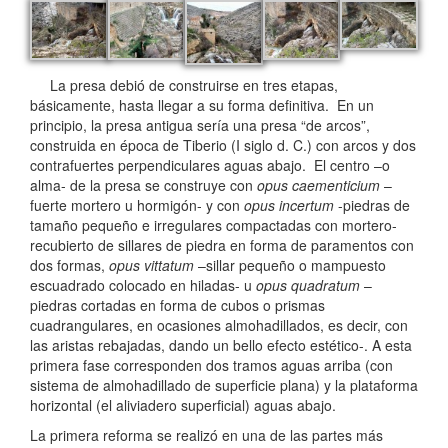
La presa debió de construirse en tres etapas,
básicamente, hasta llegar a su forma definitiva. En un
principio, la presa antigua sería una presa “de arcos”,
construida en época de Tiberio (I siglo d. C.) con arcos y dos
contrafuertes perpendiculares aguas abajo. El centro –o
alma- de la presa se construye con
opus caementicium
–
fuerte mortero u hormigón- y con
opus incertum
-piedras de
tamaño pequeño e irregulares compactadas con mortero-
recubierto de sillares de piedra en forma de paramentos con
dos formas,
opus vittatum
–sillar pequeño o mampuesto
escuadrado colocado en hiladas- u
opus quadratum
–
piedras cortadas en forma de cubos o prismas
cuadrangulares, en ocasiones almohadillados, es decir, con
las aristas rebajadas, dando un bello efecto estético-. A esta
primera fase corresponden dos tramos aguas arriba (con
sistema de almohadillado de superficie plana) y la plataforma
horizontal (el aliviadero superficial) aguas abajo.
La primera reforma se realizó en una de las partes más