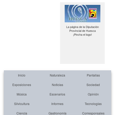
La página de la Diputación
Provincial de Huesca
¡Pincha el logo!
Inicio
Naturaleza
Pantallas
Exposiciones
Noticias
Sociedad
Música
Escenarios
Opinión
Silvicultura
Informes
Tecnologías
Ciencia
Gastronomía
Corresponsales