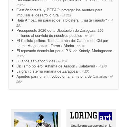
nº 252
Gestión forestal y PEPAC: proteger los montes para
impulsar el desarrollo rural
- nº 252
Raja Ampat, un paraíso de la biosfera. ¿hasta cuándo?
- nº
251
Presupuesto 2026 de la Diputación de Zaragoza: 256
millones al servicio de nuestros pueblos
- nº 251
El Ciclista pollero: Tercera etapa del Camino del Cid por
tierras Aragonesas : Terrer / Alarba
- nº 251
El reposado deambular por el P.N. de Kirindy, Madagascar.
-
nº 250
50 años salvando vidas
- nº 250
Ciclismo pollero: Alhama de Aragón / Calatayud
- nº 250
La gran cisterna romana de Zaragoza
- nº 250
Apuntes para una introducción a la historia de Canarias
- nº
250
Una librería excepcional en la