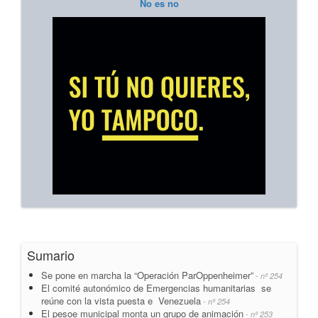
No es no
Sumario
Se pone en marcha la “Operación ParOppenheimer”
- nº 254
El comité autonómico de Emergencias humanitarias se
reúne con la vista puesta e Venezuela
- nº 254
El pesoe municipal monta un grupo de animación
- nº 253