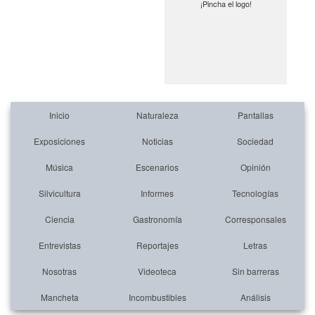
¡Pincha el logo!
Inicio
Naturaleza
Pantallas
Exposiciones
Noticias
Sociedad
Música
Escenarios
Opinión
Silvicultura
Informes
Tecnologías
Ciencia
Gastronomía
Corresponsales
Entrevistas
Reportajes
Letras
Nosotras
Videoteca
Sin barreras
Mancheta
Incombustibles
Análisis