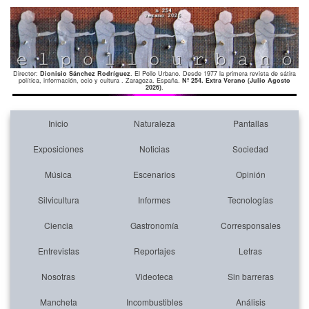
Director:
Dionisio Sánchez Rodríguez
. El Pollo Urbano. Desde 1977 la primera revista de sátira
política, información, ocio y cultura . Zaragoza. España.
Nº 254. Extra Verano (Julio Agosto
2026)
.
Inicio
Naturaleza
Pantallas
Exposiciones
Noticias
Sociedad
Música
Escenarios
Opinión
Silvicultura
Informes
Tecnologías
Ciencia
Gastronomía
Corresponsales
Entrevistas
Reportajes
Letras
Nosotras
Videoteca
Sin barreras
Mancheta
Incombustibles
Análisis