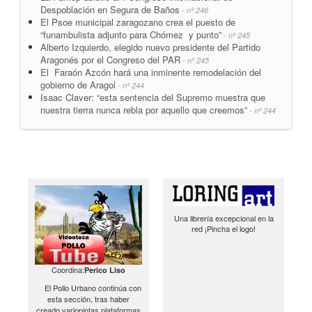
Despoblación en Segura de Baños
- nº 246
El Psoe municipal zaragozano crea el puesto de
“funambulista adjunto para Chómez y punto”
- nº 245
Alberto Izquierdo, elegido nuevo presidente del Partido
Aragonés por el Congreso del PAR
- nº 245
El Faraón Azcón hará una inminente remodelación del
gobierno de Aragol
- nº 244
Isaac Claver: “esta sentencia del Supremo muestra que
nuestra tierra nunca rebla por aquello que creemos”
- nº 244
Una librería excepcional en la
red ¡Pincha el logo!
Coordina:
Perico Liso
El Pollo Urbano continúa con
esta sección, tras haber
creado variopintas plataformas