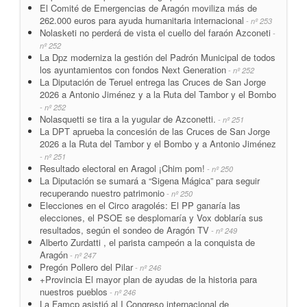
El Comité de Emergencias de Aragón moviliza más de
262.000 euros para ayuda humanitaria internacional
- nº 253
Nolasketi no perderá de vista el cuello del faraón Azconeti
-
nº 252
La Dpz moderniza la gestión del Padrón Municipal de todos
los ayuntamientos con fondos Next Generation
- nº 252
La Diputación de Teruel entrega las Cruces de San Jorge
2026 a Antonio Jiménez y a la Ruta del Tambor y el Bombo
- nº 252
Nolasquetti se tira a la yugular de Azconetti.
- nº 251
La DPT aprueba la concesión de las Cruces de San Jorge
2026 a la Ruta del Tambor y el Bombo y a Antonio Jiménez
- nº 251
Resultado electoral en Aragol ¡Chim pom!
- nº 250
La Diputación se sumará a “Sigena Mágica” para seguir
recuperando nuestro patrimonio
- nº 250
Elecciones en el Circo aragolés: El PP ganaría las
elecciones, el PSOE se desplomaría y Vox doblaría sus
resultados, según el sondeo de Aragón TV
- nº 249
Alberto Zurdatti , el parista campeón a la conquista de
Aragón
- nº 247
Pregón Pollero del Pilar
- nº 246
+Provincia El mayor plan de ayudas de la historia para
nuestros pueblos
- nº 246
La Famcp asistió al I Congreso internacional de