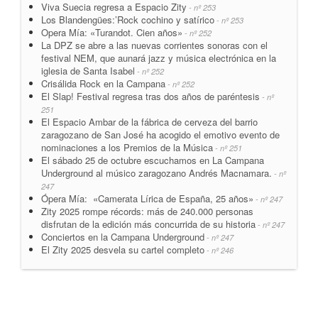
Viva Suecia regresa a Espacio Zity
- nº 253
Los Blandengües:’Rock cochino y satírico
- nº 253
Opera Mía: «Turandot. Cien años»
- nº 252
La DPZ se abre a las nuevas corrientes sonoras con el
festival NEM, que aunará jazz y música electrónica en la
iglesia de Santa Isabel
- nº 252
Crisálida Rock en la Campana
- nº 252
El Slap! Festival regresa tras dos años de paréntesis
- nº
251
El Espacio Ambar de la fábrica de cerveza del barrio
zaragozano de San José ha acogido el emotivo evento de
nominaciones a los Premios de la Música
- nº 251
El sábado 25 de octubre escuchamos en La Campana
Underground al músico zaragozano Andrés Macnamara.
- nº
247
Ópera Mía: «Camerata Lírica de España, 25 años»
- nº 247
Zity 2025 rompe récords: más de 240.000 personas
disfrutan de la edición más concurrida de su historia
- nº 247
Conciertos en la Campana Underground
- nº 247
El Zity 2025 desvela su cartel completo
- nº 246