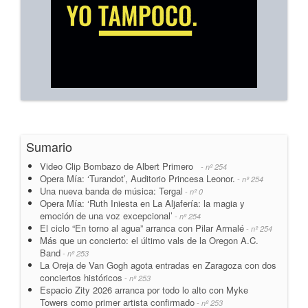
Sumario
Video Clip Bombazo de Albert Primero
- nº 254
Opera Mía: ‘Turandot’, Auditorio Princesa Leonor.
- nº 254
Una nueva banda de música: Tergal
- nº 0
Opera Mía: ‘Ruth Iniesta en La Aljafería: la magia y
emoción de una voz excepcional’
- nº 254
El ciclo “En torno al agua” arranca con Pilar Armalé
- nº 254
Más que un concierto: el último vals de la Oregon A.C.
Band
- nº 253
La Oreja de Van Gogh agota entradas en Zaragoza con dos
conciertos históricos
- nº 253
Espacio Zity 2026 arranca por todo lo alto con Myke
Towers como primer artista confirmado
- nº 253