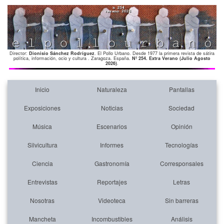
Director:
Dionisio Sánchez Rodríguez
. El Pollo Urbano. Desde 1977 la primera revista de sátira
política, información, ocio y cultura . Zaragoza. España.
Nº 254. Extra Verano (Julio Agosto
2026)
.
Inicio
Naturaleza
Pantallas
Exposiciones
Noticias
Sociedad
Música
Escenarios
Opinión
Silvicultura
Informes
Tecnologías
Ciencia
Gastronomía
Corresponsales
Entrevistas
Reportajes
Letras
Nosotras
Videoteca
Sin barreras
Mancheta
Incombustibles
Análisis