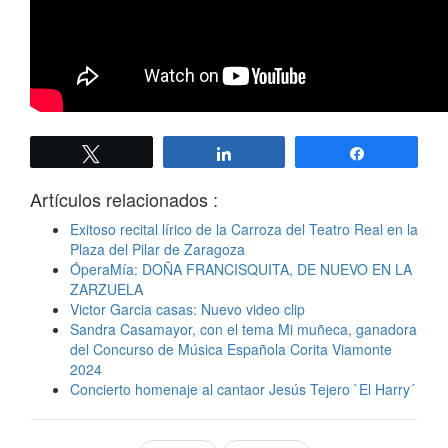
Twittear
Compartir
Compartir
Artículos relacionados :
Exitoso recital lírico de la Carroza del Teatro Real en la
Plaza del Pilar de Zaragoza
ÓperaMía: DOÑA FRANCISQUITA, DE NUEVO EN LA
ZARZUELA
Victor Garcia casas: Nuevo video clip
Sandra Casamayor, con el tema Mi muñeca, ganadora
del Concurso de Música Española Corita Viamonte
2024
Concierto homenaje al cantaor Jesús Tejero `El Harry´