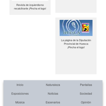
Revista de izquierdismo
recalcitrante ¡Pincha el logo!
La página de la Diputación
Provincial de Huesca
¡Pincha el logo!
Inicio
Naturaleza
Pantallas
Exposiciones
Noticias
Sociedad
Música
Escenarios
Opinión