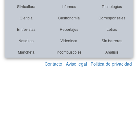
Silvicultura
Informes
Tecnologías
Ciencia
Gastronomía
Corresponsales
Entrevistas
Reportajes
Letras
Nosotras
Videoteca
Sin barreras
Mancheta
Incombustibles
Análisis
Contacto
Aviso legal
Politica de privacidad