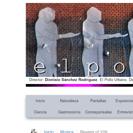
Director:
Dionisio Sánchez Rodríguez
. El Pollo Urbano. D
Inicio
Naturaleza
Pantallas
Exposicio
Ciencia
Gastronomía
Corresponsales
Entrevis
Inicio
Música
Revista nº 226