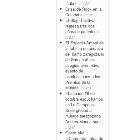
Isabel
- nº 252
Crisálida Rock en la
Campana
- nº 252
El Slap! Festival
regresa tras dos
años de paréntesis
-
nº 251
El Espacio Ambar de
la fábrica de cerveza
del barrio zaragozano
de San José ha
acogido el emotivo
evento de
nominaciones a los
Premios de la
Música
- nº 251
El sábado 25 de
octubre escuchamos
en La Campana
Underground al
músico zaragozano
Andrés Macnamara.
-
nº 247
Ópera Mía:
«Camerata Lírica de