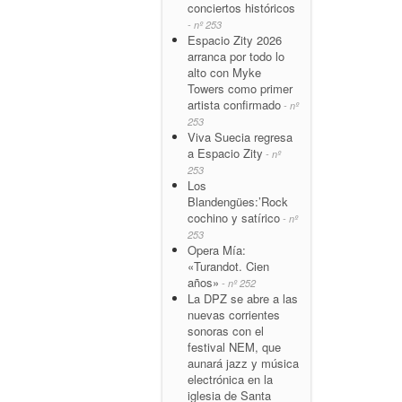
conciertos históricos
- nº 253
Espacio Zity 2026
arranca por todo lo
alto con Myke
Towers como primer
artista confirmado
- nº
253
Viva Suecia regresa
a Espacio Zity
- nº
253
Los
Blandengües:’Rock
cochino y satírico
- nº
253
Opera Mía:
«Turandot. Cien
años»
- nº 252
La DPZ se abre a las
nuevas corrientes
sonoras con el
festival NEM, que
aunará jazz y música
electrónica en la
iglesia de Santa