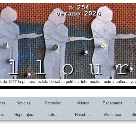
esde 1977 la primera revista de sátira política, información, ocio y cultura . 
nes
Noticias
Sociedad
Música
Escenarios
tas
Reportajes
Letras
Nosotras
Videoteca
Si