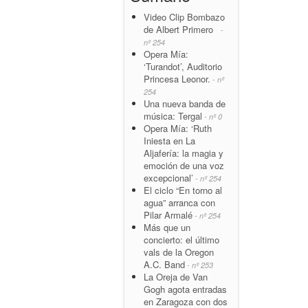
Video Clip Bombazo
de Albert Primero
-
nº 254
Opera Mía:
‘Turandot’, Auditorio
Princesa Leonor.
- nº
254
Una nueva banda de
música: Tergal
- nº 0
Opera Mía: ‘Ruth
Iniesta en La
Aljafería: la magia y
emoción de una voz
excepcional’
- nº 254
El ciclo “En torno al
agua” arranca con
Pilar Armalé
- nº 254
Más que un
concierto: el último
vals de la Oregon
A.C. Band
- nº 253
La Oreja de Van
Gogh agota entradas
en Zaragoza con dos