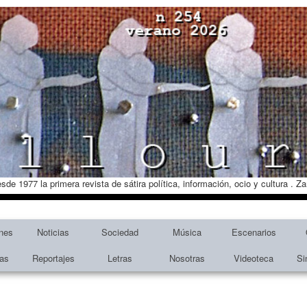
esde 1977 la primera revista de sátira política, información, ocio y cultura . 
nes
Noticias
Sociedad
Música
Escenarios
tas
Reportajes
Letras
Nosotras
Videoteca
Si