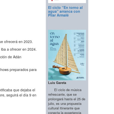
El ciclo “En torno al
agua” arranca con
Pilar Armalé
ue ofrecerá en 2023.
iba a ofrecer en 2024.
cción de Adán
 shows preparados para
Luis Gareta
El ciclo de música
ificaba que dejaba el
refrescante, que se
re, seguirá el día 9 en
prolongará hasta el 25 de
julio, es una propuesta
cultural itinerante que
conecta la experiencia