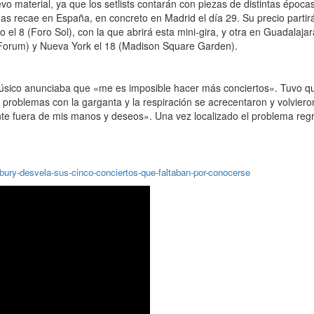
material, ya que los setlists contarán con piezas de distintas époc
as recae en España, en concreto en Madrid el día 29. Su precio partir
el 8 (Foro Sol), con la que abrirá esta mini-gira, y otra en Guadalajar
 Forum) y Nueva York el 18 (Madison Square Garden).
ico anunciaba que «me es imposible hacer más conciertos«. Tuvo que 
s problemas con la garganta y la respiración se acrecentaron y volvie
ente fuera de mis manos y deseos». Una vez localizado el problema reg
ury-desvela-sus-cinco-conciertos-que-faltaban-por-conocerse