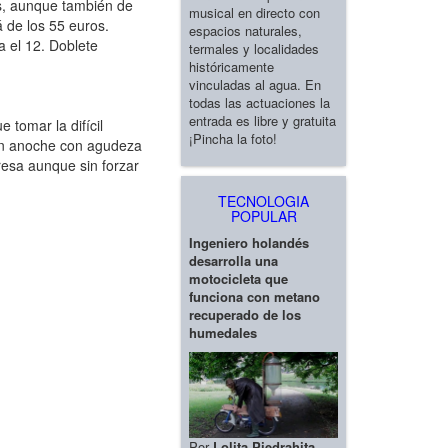
as, aunque también de
musical en directo con
á de los 55 euros.
espacios naturales,
a el 12. Doblete
termales y localidades
históricamente
vinculadas al agua. En
todas las actuaciones la
entrada es libre y gratuita
tomar la difícil
¡Pincha la foto!
ron anoche con agudeza
resa aunque sin forzar
TECNOLOGIA
POPULAR
Ingeniero holandés
desarrolla una
motocicleta que
funciona con metano
recuperado de los
humedales
Por
Lolita Piedrahita