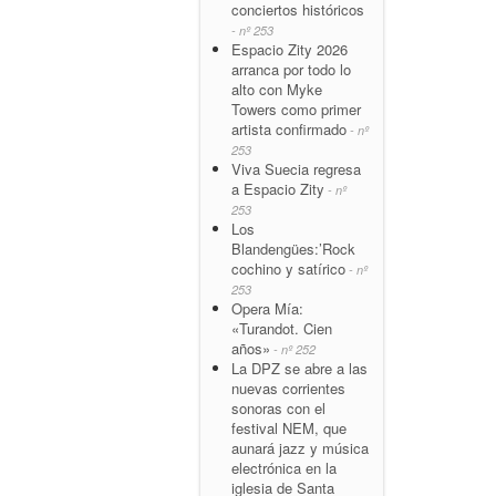
conciertos históricos
- nº 253
Espacio Zity 2026
arranca por todo lo
alto con Myke
Towers como primer
artista confirmado
- nº
253
Viva Suecia regresa
a Espacio Zity
- nº
253
Los
Blandengües:’Rock
cochino y satírico
- nº
253
Opera Mía:
«Turandot. Cien
años»
- nº 252
La DPZ se abre a las
nuevas corrientes
sonoras con el
festival NEM, que
aunará jazz y música
electrónica en la
iglesia de Santa