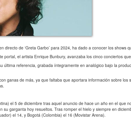
en directo de ‘Greta Garbo’ para 2024, ha dado a conocer los shows q
ortal, el artista Enrique Bunbury, avanzaba los cinco conciertos que 
su última referencia, grabada íntegramente en analógico bajo la produ
on ganas de más, ya que faltaba que aportara información sobre los
as.
a) el 5 de diciembre tras aquel anuncio de hace un año en el que not
 su garganta hoy resueltos. Tras romper el hielo y siempre en diciemb
cuador) el 14, y Bogotá (Colombia) el 16 (Movistar Arena).