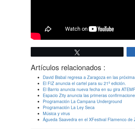
Twittear
Artículos relacionados :
David Bisbal regresa a Zaragoza en las próximas
El FIZ anuncia el cartel para su 21º edición.
El Barrio anuncia nueva fecha en su gira ATE
Espacio Zity anuncia las primeras confirmacion
Programación La Campana Underground
Programación La Ley Seca
Música y virus
Águeda Saavedra en el XFestival Flamenco de