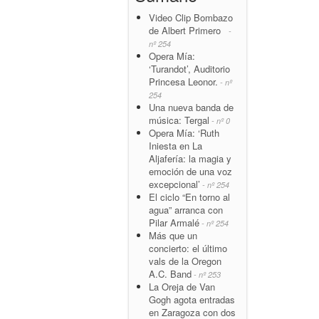
Video Clip Bombazo
de Albert Primero
-
nº 254
Opera Mía:
‘Turandot’, Auditorio
Princesa Leonor.
- nº
254
Una nueva banda de
música: Tergal
- nº 0
Opera Mía: ‘Ruth
Iniesta en La
Aljafería: la magia y
emoción de una voz
excepcional’
- nº 254
El ciclo “En torno al
agua” arranca con
Pilar Armalé
- nº 254
Más que un
concierto: el último
vals de la Oregon
A.C. Band
- nº 253
La Oreja de Van
Gogh agota entradas
en Zaragoza con dos