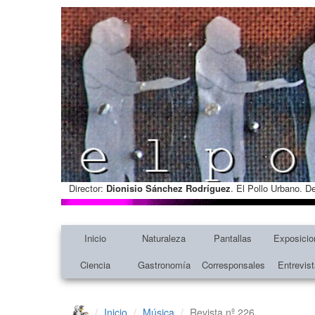
Director:
Dionisio Sánchez Rodríguez
. El Pollo Urbano. D
Inicio
Naturaleza
Pantallas
Exposicio
Ciencia
Gastronomía
Corresponsales
Entrevis
Inicio
Música
Revista nº 226