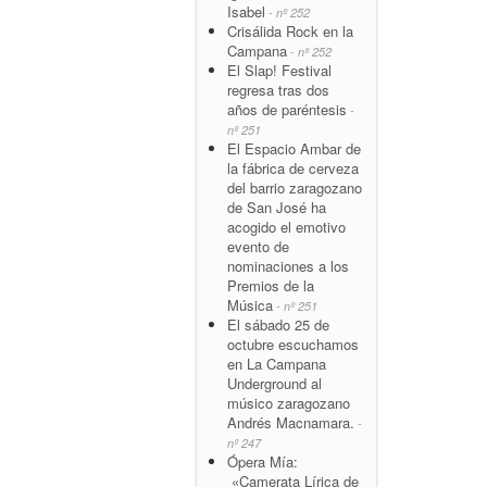
Isabel
- nº 252
Crisálida Rock en la
Campana
- nº 252
El Slap! Festival
regresa tras dos
años de paréntesis
-
nº 251
El Espacio Ambar de
la fábrica de cerveza
del barrio zaragozano
de San José ha
acogido el emotivo
evento de
nominaciones a los
Premios de la
Música
- nº 251
El sábado 25 de
octubre escuchamos
en La Campana
Underground al
músico zaragozano
Andrés Macnamara.
-
nº 247
Ópera Mía:
«Camerata Lírica de