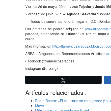
Viernes 26 de mayo, 20h. –
José Tejedor
y
Jesús Mé
Viernes 2 de junio, 20h. –
Águeda Saavedra
“Connatu
Todos los conciertos tendrán lugar en C.C. Delicia
Las entradas se podrán adquirir en
www.aragontick
parados, acreditando su situación) y 18€ en taquilla
euros.
Más información
http://flamencozaragoza.blogspot.co
AREA – Aragonesa de Representaciones Artísticas
ar
Facebook @flamencozaragoza
Instagram @areazgz
Twittear
Artículos relacionados :
Pedro Botero: «El concierto se va a grabar y s
Move
Música y virus: cazando por la red