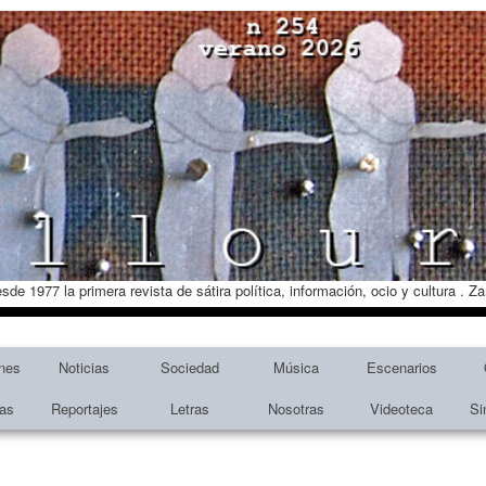
esde 1977 la primera revista de sátira política, información, ocio y cultura . 
nes
Noticias
Sociedad
Música
Escenarios
tas
Reportajes
Letras
Nosotras
Videoteca
Si