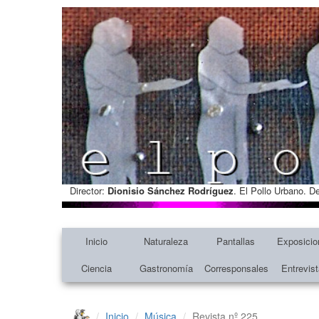
Director:
Dionisio Sánchez Rodríguez
. El Pollo Urbano. D
Inicio
Naturaleza
Pantallas
Exposicio
Ciencia
Gastronomía
Corresponsales
Entrevis
Inicio
Música
Revista nº 225