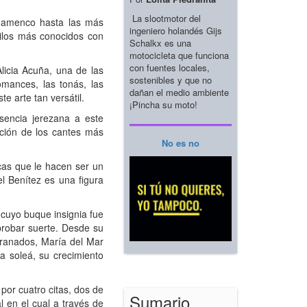
La slootmotor del
flamenco hasta las más
ingeniero holandés Gijs
tilos más conocidos con
Schalkx es una
motocicleta que funciona
con fuentes locales,
icia Acuña, una de las
sostenibles y que no
mances, las tonás, las
dañan el medio ambiente
e arte tan versátil.
¡Pincha su moto!
encia jerezana a este
ación de los cantes más
No es no
cas que le hacen ser un
l Benítez es una figura
cuyo buque insignia fue
probar suerte. Desde su
 Granados, María del Mar
a soleá, su crecimiento
por cuatro citas, dos de
Sumario
l en el cual a través de