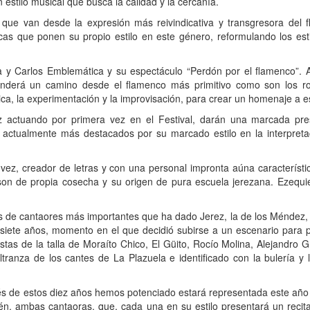
 estilo musical que busca la calidad y la cercanía.
que van desde la expresión más reivindicativa y transgresora del 
encas que ponen su propio estilo en este género, reformulando los es
 Carlos Emblemática y su espectáculo “Perdón por el flamenco”. Al
enderá un camino desde el flamenco más primitivo como son los ro
a, la experimentación y la improvisación, para crear un homenaje a est
tuando por primera vez en el Festival, darán una marcada pres
s actualmente más destacados por su marcado estilo en la interpret
vez, creador de letras y con una personal impronta aúna característi
on de propia cosecha y su origen de pura escuela jerezana. Ezequie
de cantaores más importantes que ha dado Jerez, la de los Méndez, 
siete años, momento en el que decidió subirse a un escenario para 
istas de la talla de Moraíto Chico, El Güito, Rocío Molina, Alejandro
anza de los cantes de La Plazuela e identificado con la bulería y l
és de estos diez años hemos potenciado estará representada este año 
én, ambas cantaoras, que, cada una en su estilo presentará un recita