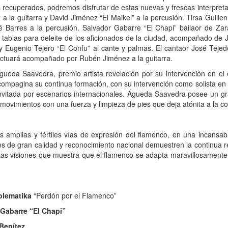
 recuperados, podremos disfrutar de estas nuevas y frescas interpret
 la guitarra y David Jiménez “El Maikel” a la percusión. Tirsa Guill
é Barres a la percusión. Salvador Gabarre “El Chapi” bailaor de Za
s tablas para deleite de los aficionados de la ciudad, acompañado de
a y Eugenio Tejero “El Confu” al cante y palmas. El cantaor José Teje
 actuará acompañado por Rubén Jiménez a la guitarra.
gueda Saavedra, premio artista revelación por su intervención en el 
compagina su continua formación, con su intervención como solista en t
nvitada por escenarios internacionales. Águeda Saavedra posee un gr
movimientos con una fuerza y limpieza de pies que deja atónita a la co
 amplias y fértiles vías de expresión del flamenco, en una incans
es de gran calidad y reconocimiento nacional demuestren la continua 
ntas visiones que muestra que el flamenco se adapta maravillosamente
blematika
“Perdón por el Flamenco”
Gabarre “El Chapi”
Benítez