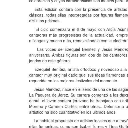
celebración y cuyas características son ideales para un
Esta edición contará con la presencia de artistas 
clásicas, todas ellas interpretadas por figuras flam
distintos prismas.
El ciclo comenzará el 6 de mayo con Alicia Acuña y
cantaoras más progresistas de la actualidad, empr
milongas y mucho más, remezclándolo con la electrónic
Las voces de Ezequiel Benítez y Jesús Méndez ac
aniversario. Ambas figuras son dos de los cantaore
jondos de este género.
Ezequiel Benítez, artista ortodoxo y novedoso a la 
cantaor muy original dado que sus ideas flamencas s
requerida en los mejores festivales del momento.
Jesús Méndez, nace en el seno de una de las sagas 
La Paquera de Jerez. Su carrera comenzó a los dieci
debut, el joven cantaor jerezano ha trabajado con art
Moreno y Carmen Cortés, entre otros…Defensor a ultr
artístico ha sido cuantitativo en los últimos años.
La habitual propuesta de artistas locales que a trav
ellas femeninas, como son Isabel Torres y Tirsa Guill