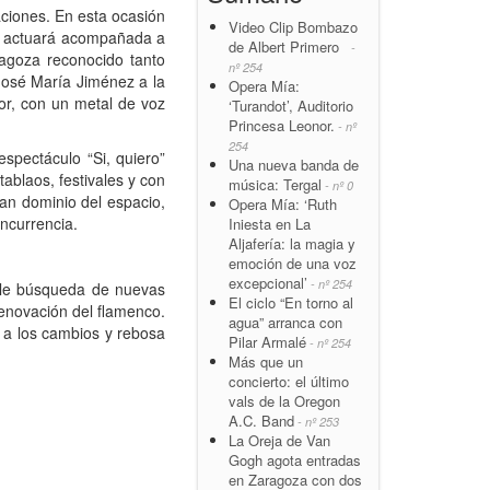
aciones. En esta ocasión
Video Clip Bombazo
en actuará acompañada a
de Albert Primero
-
ragoza reconocido tanto
nº 254
 José María Jiménez a la
Opera Mía:
dor, con un metal de voz
‘Turandot’, Auditorio
Princesa Leonor.
- nº
254
espectáculo “Si, quiero”
Una nueva banda de
ablaos, festivales y con
música: Tergal
- nº 0
an dominio del espacio,
Opera Mía: ‘Ruth
ncurrencia.
Iniesta en La
Aljafería: la magia y
emoción de una voz
excepcional’
- nº 254
able búsqueda de nuevas
El ciclo “En torno al
renovación del flamenco.
agua” arranca con
 a los cambios y rebosa
Pilar Armalé
- nº 254
Más que un
concierto: el último
vals de la Oregon
A.C. Band
- nº 253
La Oreja de Van
Gogh agota entradas
en Zaragoza con dos