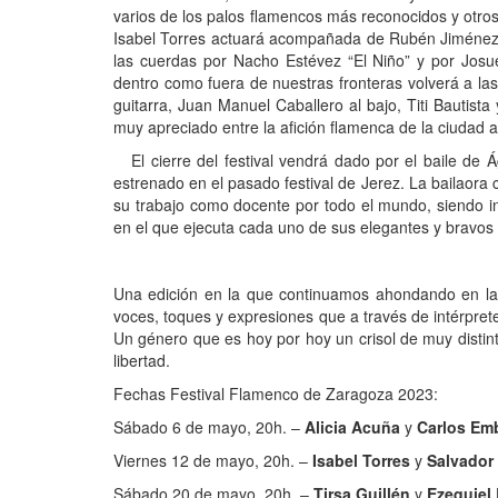
varios de los palos flamencos más reconocidos y otros
Isabel Torres actuará acompañada de Rubén Jiménez a
las cuerdas por Nacho Estévez “El Niño” y por Josu
dentro como fuera de nuestras fronteras volverá a la
guitarra, Juan Manuel Caballero al bajo, Titi Bautist
muy apreciado entre la afición flamenca de la ciudad
El cierre del festival vendrá dado por el baile de Á
estrenado en el pasado festival de Jerez. La bailaora 
su trabajo como docente por todo el mundo, siendo i
en el que ejecuta cada uno de sus elegantes y bravos 
Una edición en la que continuamos ahondando en las
voces, toques y expresiones que a través de intérpret
Un género que es hoy por hoy un crisol de muy disti
libertad.
Fechas Festival Flamenco de Zaragoza 2023:
Sábado 6 de mayo, 20h. –
Alicia Acuña
y
Carlos Em
Viernes 12 de mayo, 20h. –
Isabel Torres
y
Salvador 
Sábado 20 de mayo, 20h. –
Tirsa Guillén
y
Ezequiel 