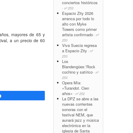
conciertos históricos
- nº 253
Espacio Zity 2026
arranca por todo lo
alto con Myke
Towers como primer
 años, mayores de 65 y
artista confirmado
- nº
ival, a un precio de 60
253
Viva Suecia regresa
a Espacio Zity
- nº
253
Los
Blandengües:’Rock
cochino y satírico
- nº
253
Opera Mía:
«Turandot. Cien
años»
- nº 252
Compartir
La DPZ se abre a las
nuevas corrientes
sonoras con el
festival NEM, que
aunará jazz y música
electrónica en la
iglesia de Santa