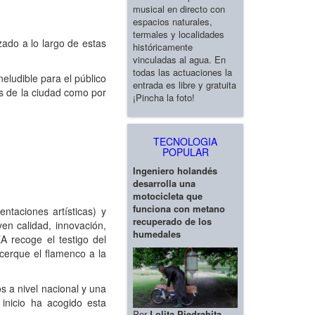
musical en directo con
espacios naturales,
termales y localidades
ado a lo largo de estas
históricamente
vinculadas al agua. En
todas las actuaciones la
eludible para el público
entrada es libre y gratuita
tas de la ciudad como por
¡Pincha la foto!
TECNOLOGIA
POPULAR
Ingeniero holandés
desarrolla una
motocicleta que
funciona con metano
aciones artísticas) y
recuperado de los
en calidad, innovación,
humedales
A recoge el testigo del
cerque el flamenco a la
 a nivel nacional y una
 inicio ha acogido esta
Por
Lolita Piedrahita