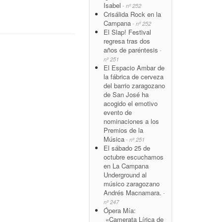
Isabel
- nº 252
Crisálida Rock en la
Campana
- nº 252
El Slap! Festival
regresa tras dos
años de paréntesis
-
nº 251
El Espacio Ambar de
la fábrica de cerveza
del barrio zaragozano
de San José ha
acogido el emotivo
evento de
nominaciones a los
Premios de la
Música
- nº 251
El sábado 25 de
octubre escuchamos
en La Campana
Underground al
músico zaragozano
Andrés Macnamara.
-
nº 247
Ópera Mía:
«Camerata Lírica de