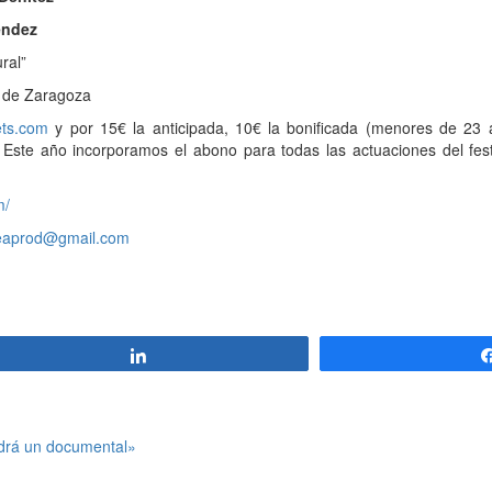
ndez
ral”
s de Zaragoza
ets.com
y por 15€ la anticipada, 10€ la bonificada (menores de 23
. Este año incorporamos el abono para todas las actuaciones del fest
m/
eaprod@gmail.com
Compartir
aldrá un documental»