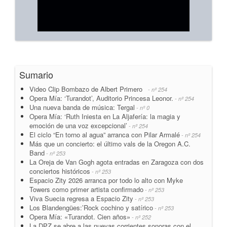
Sumario
Video Clip Bombazo de Albert Primero
- nº 254
Opera Mía: ‘Turandot’, Auditorio Princesa Leonor.
- nº 254
Una nueva banda de música: Tergal
- nº 0
Opera Mía: ‘Ruth Iniesta en La Aljafería: la magia y
emoción de una voz excepcional’
- nº 254
El ciclo “En torno al agua” arranca con Pilar Armalé
- nº 254
Más que un concierto: el último vals de la Oregon A.C.
Band
- nº 253
La Oreja de Van Gogh agota entradas en Zaragoza con dos
conciertos históricos
- nº 253
Espacio Zity 2026 arranca por todo lo alto con Myke
Towers como primer artista confirmado
- nº 253
Viva Suecia regresa a Espacio Zity
- nº 253
Los Blandengües:’Rock cochino y satírico
- nº 253
Opera Mía: «Turandot. Cien años»
- nº 252
La DPZ se abre a las nuevas corrientes sonoras con el