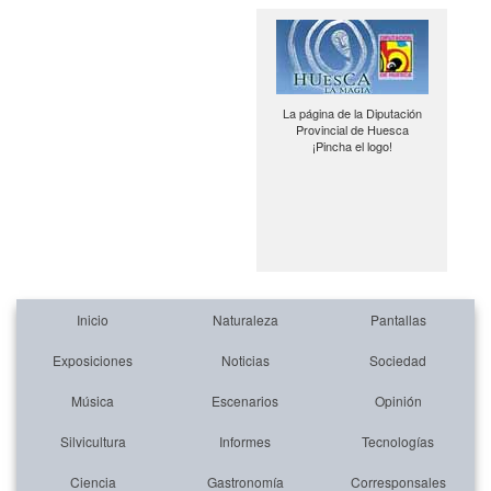
La página de la Diputación
Provincial de Huesca
¡Pincha el logo!
Inicio
Naturaleza
Pantallas
Exposiciones
Noticias
Sociedad
Música
Escenarios
Opinión
Silvicultura
Informes
Tecnologías
Ciencia
Gastronomía
Corresponsales