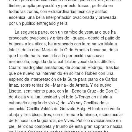
timbre, amplia proyección y perfecto fraseo, perfecta en
todas las zonas, con extraordinarias técnica y actitud
escénica, una bella interpretación ovacionada y braveada
por un público entregado y feliz.
La segunda parte, con un cambio de vestuario que ha
provocado ovaciones y gritos de «guapa» desde el patio de
butacas a los áticos, ha arrancado con la romanza Mulata
infeliz, de la obra María de la O de Ernesto Lecuona, de la
que Lisette ha transmitido a la perfección su suave
melancolía, seguida de la exhibición vocal de los difíciles
Cuatro madrigales amatorios, de Joaquín Rodrigo, tras los
que de nuevo ha intervenido en solitario Rubén con una
espléndida interpretación de la Suite para piano de Carlos
Imaz, sobre temas de «Marina» de Arrieta. Y de nuevo
Lisette, sentimiento puro, con la «Bendita Cruz» de Don Gil
de Alcalá y la luminosidad y el brío («Tengo en mi alma
cubana/la alegría de vivir») de «Yo soy Cecilia» de la
conocida Cecilia Valdés de Gonzalo Roig. El teatro se venía
abajo y tres bises, tres, con el remate luminoso, espectacular
de El husar de la guardia, de Vives. Público ovacionando en
pie, felicidad completa y triunfo de esta gran soprano nacida