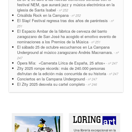
festival NEM, que aunará jazz y música electrónica en la
iglesia de Santa Isabel
- nº 252
Crisálida Rock en la Campana
- nº 252
El Slap! Festival regresa tras dos años de paréntesis
- nº
251
El Espacio Ambar de la fábrica de cerveza del barrio
zaragozano de San José ha acogido el emotivo evento de
nominaciones a los Premios de la Música
- nº 251
El sábado 25 de octubre escuchamos en La Campana
Underground al músico zaragozano Andrés Macnamara.
- nº
247
Ópera Mía: «Camerata Lírica de España, 25 años»
- nº 247
Zity 2025 rompe récords: más de 240.000 personas
disfrutan de la edición más concurrida de su historia
- nº 247
Conciertos en la Campana Underground
- nº 247
El Zity 2025 desvela su cartel completo
- nº 246
Una librería excepcional en la