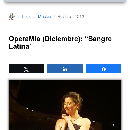
Inicio
Música
Revista nº 212
OperaMía (Diciembre): “Sangre
Latina”
Twittear
Compartir
Compartir