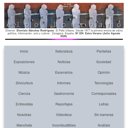
Director:
Dionisio Sánchez Rodríguez
. El Pollo Urbano. Desde 1977 la primera revista de sátira
política, información, ocio y cultura . Zaragoza. España.
Nº 254. Extra Verano (Julio Agosto
2026)
.
Inicio
Naturaleza
Pantallas
Exposiciones
Noticias
Sociedad
Música
Escenarios
Opinión
Silvicultura
Informes
Tecnologías
Ciencia
Gastronomía
Corresponsales
Entrevistas
Reportajes
Letras
Nosotras
Videoteca
Sin barreras
Mancheta
Incombustibles
Análisis