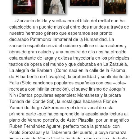
«Zarzuela de ida y vuelta» era el título del recital que ha
establecido un puente musical entre dos mundos a través de
nuestro hermoso género que esperamos sea pronto
declarado Patrimonio Inmaterial de la Humanidad. La
zarzuela española cruzó el océano y allí se sitúan autores y
obras de gran calado y una muestra de ello nos ha ofrecido
esta cantante de larga y exitosa trayectoria en los principales
teatros de ópera del mundo y que debutaba en La Zarzuela.
La alegría de Barbieri (Como nací en la calle de la Paloma,
de El barberillo de Lavapiés), la profundidad y sentimiento de
Falla (Siete canciones populares españolas con esa «Jota»
recreada con infinita emoción), el suave lirismo de Joaquín
Nin (Cantos populares españoles: Montañesa y la pícara
Tonada del Conde Sol), la nostálgica habanera Flor de
Yumurí de Jorge Ankermann y el cierre vocal de esta
primera parte -que ha comprendido la apasionada lectura al
piano de Verano porteño, de Astor Piazolla, por un magnífico
Rubén Fernández Aguirre, perfecto toda la jornada- con
Pablo Sorozábal y la Tabernera del puerto, a cuya romanza
En un país de fábula Lisette ha dado, plena de voz, de bello