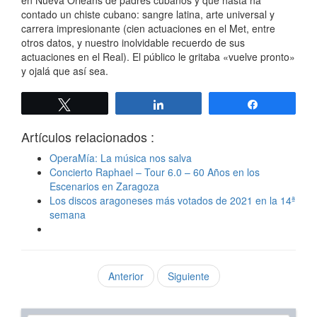
en Nueva Orléans de padres cubanos y que hasta ha
contado un chiste cubano: sangre latina, arte universal y
carrera impresionante (cien actuaciones en el Met, entre
otros datos, y nuestro inolvidable recuerdo de sus
actuaciones en el Real). El público le gritaba «vuelve pronto»
y ojalá que así sea.
Twittear
Compartir
Compartir
Artículos relacionados :
OperaMía: La música nos salva
Concierto Raphael – Tour 6.0 – 60 Años en los
Escenarios en Zaragoza
Los discos aragoneses más votados de 2021 en la 14ª
semana
Anterior
Siguiente