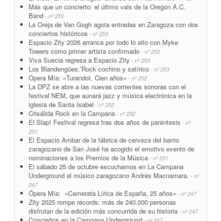
Más que un concierto: el último vals de la Oregon A.C.
Band
- nº 253
La Oreja de Van Gogh agota entradas en Zaragoza con dos
conciertos históricos
- nº 253
Espacio Zity 2026 arranca por todo lo alto con Myke
Towers como primer artista confirmado
- nº 253
Viva Suecia regresa a Espacio Zity
- nº 253
Los Blandengües:’Rock cochino y satírico
- nº 253
Opera Mía: «Turandot. Cien años»
- nº 252
La DPZ se abre a las nuevas corrientes sonoras con el
festival NEM, que aunará jazz y música electrónica en la
iglesia de Santa Isabel
- nº 252
Crisálida Rock en la Campana
- nº 252
El Slap! Festival regresa tras dos años de paréntesis
- nº
251
El Espacio Ambar de la fábrica de cerveza del barrio
zaragozano de San José ha acogido el emotivo evento de
nominaciones a los Premios de la Música
- nº 251
El sábado 25 de octubre escuchamos en La Campana
Underground al músico zaragozano Andrés Macnamara.
- nº
247
Ópera Mía: «Camerata Lírica de España, 25 años»
- nº 247
Zity 2025 rompe récords: más de 240.000 personas
disfrutan de la edición más concurrida de su historia
- nº 247
Conciertos en la Campana Underground
- nº 247