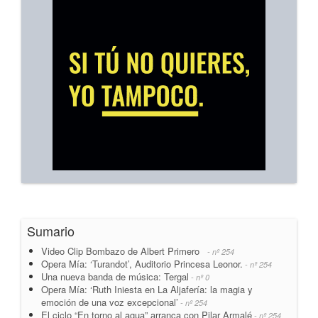
Sumario
Video Clip Bombazo de Albert Primero
- nº 254
Opera Mía: ‘Turandot’, Auditorio Princesa Leonor.
- nº 254
Una nueva banda de música: Tergal
- nº 0
Opera Mía: ‘Ruth Iniesta en La Aljafería: la magia y
emoción de una voz excepcional’
- nº 254
El ciclo “En torno al agua” arranca con Pilar Armalé
- nº 254