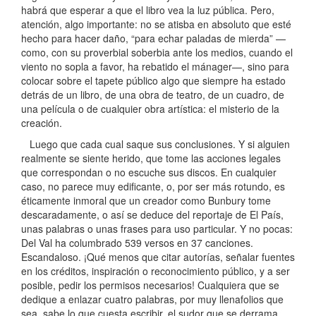
habrá que esperar a que el libro vea la luz pública. Pero,
atención, algo importante: no se atisba en absoluto que esté
hecho para hacer daño, “para echar paladas de mierda” —
como, con su proverbial soberbia ante los medios, cuando el
viento no sopla a favor, ha rebatido el mánager—, sino para
colocar sobre el tapete público algo que siempre ha estado
detrás de un libro, de una obra de teatro, de un cuadro, de
una película o de cualquier obra artística: el misterio de la
creación.
Luego que cada cual saque sus conclusiones. Y si alguien
realmente se siente herido, que tome las acciones legales
que correspondan o no escuche sus discos. En cualquier
caso, no parece muy edificante, o, por ser más rotundo, es
éticamente inmoral que un creador como Bunbury tome
descaradamente, o así se deduce del reportaje de El País,
unas palabras o unas frases para uso particular. Y no pocas:
Del Val ha columbrado 539 versos en 37 canciones.
Escandaloso. ¡Qué menos que citar autorías, señalar fuentes
en los créditos, inspiración o reconocimiento público, y a ser
posible, pedir los permisos necesarios! Cualquiera que se
dedique a enlazar cuatro palabras, por muy llenafolios que
sea, sabe lo que cuesta escribir, el sudor que se derrama