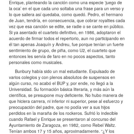
Enrique, planteando la canción como una especie ‘juego de
la oca’ en el que cada uno soltaba una frase para un verso y
lo que saliera así quedaba, como quedó. Pedro, el hermano
de Juan, tendría, en consecuencia, que cobrar royalties cada
vez que esa canción se edite, se radie o se cante en público.
Si ya asentado el cuarteto definitivo, en 1986, adoptaron el
acuerdo de firmar todos el repertorio, aun no participando en
él tan apenas Joaquín y Andreu, fue porque tenían un fuerte
sentimiento de grupo, de piña, como U2, el cuarteto que
entonces les servía de faro en no pocos aspectos, tanto
personales como musicales.
Bunbury había sido un mal estudiante. Expulsado de
varios colegios y con plenos absolutos de suspensos en
algún curso, no acabó el BUP y, por ende, no llegó a la
Universidad. Su formación básica literaria, y más aún la
científica, se presupone muy deficiente. No hubo manera de
que hiciera carrera, ni inferior ni superior, pese al esfuerzo y
preocupación del padre, que no podía ver a sus hijos
perdidos en la maraña de los rockeros. Sufrió lo indecible
cuando Rafael y Enrique se presentaron al concurso del
Ayuntamiento de Zaragoza, en 1982, como Rebel Waltz.
Tenían ambos 17 y 15 años, aproximadamente. “¿Y los