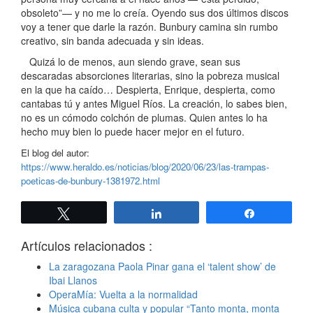
obsoleto”— y no me lo creía. Oyendo sus dos últimos discos
voy a tener que darle la razón. Bunbury camina sin rumbo
creativo, sin banda adecuada y sin ideas.
Quizá lo de menos, aun siendo grave, sean sus
descaradas absorciones literarias, sino la pobreza musical
en la que ha caído… Despierta, Enrique, despierta, como
cantabas tú y antes Miguel Ríos. La creación, lo sabes bien,
no es un cómodo colchón de plumas. Quien antes lo ha
hecho muy bien lo puede hacer mejor en el futuro.
El blog del autor:
https://www.heraldo.es/noticias/blog/2020/06/23/las-trampas-
poeticas-de-bunbury-1381972.html
Twittear
Compartir
Compartir
Artículos relacionados :
La zaragozana Paola Pinar gana el ‘talent show’ de
Ibai Llanos
OperaMía: Vuelta a la normalidad
Música cubana culta y popular “Tanto monta, monta