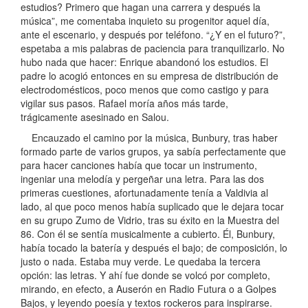
estudios? Primero que hagan una carrera y después la
música”, me comentaba inquieto su progenitor aquel día,
ante el escenario, y después por teléfono. “¿Y en el futuro?”,
espetaba a mis palabras de paciencia para tranquilizarlo. No
hubo nada que hacer: Enrique abandonó los estudios. El
padre lo acogió entonces en su empresa de distribución de
electrodomésticos, poco menos que como castigo y para
vigilar sus pasos. Rafael moría años más tarde,
trágicamente asesinado en Salou.
Encauzado el camino por la música, Bunbury, tras haber
formado parte de varios grupos, ya sabía perfectamente que
para hacer canciones había que tocar un instrumento,
ingeniar una melodía y pergeñar una letra. Para las dos
primeras cuestiones, afortunadamente tenía a Valdivia al
lado, al que poco menos había suplicado que le dejara tocar
en su grupo Zumo de Vidrio, tras su éxito en la Muestra del
86. Con él se sentía musicalmente a cubierto. Él, Bunbury,
había tocado la batería y después el bajo; de composición, lo
justo o nada. Estaba muy verde. Le quedaba la tercera
opción: las letras. Y ahí fue donde se volcó por completo,
mirando, en efecto, a Auserón en Radio Futura o a Golpes
Bajos, y leyendo poesía y textos rockeros para inspirarse.