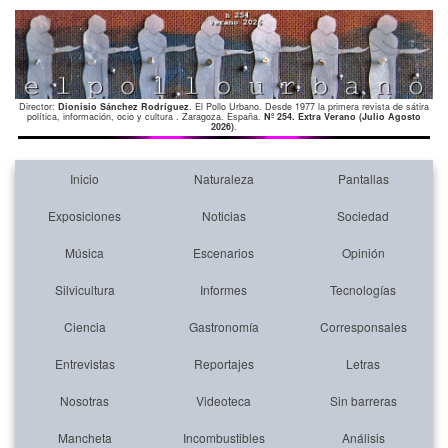
Director:
Dionisio Sánchez Rodríguez
. El Pollo Urbano. Desde 1977 la primera revista de sátira
política, información, ocio y cultura . Zaragoza. España.
Nº 254. Extra Verano (Julio Agosto
2026)
.
Inicio
Naturaleza
Pantallas
Exposiciones
Noticias
Sociedad
Música
Escenarios
Opinión
Silvicultura
Informes
Tecnologías
Ciencia
Gastronomía
Corresponsales
Entrevistas
Reportajes
Letras
Nosotras
Videoteca
Sin barreras
Mancheta
Incombustibles
Análisis