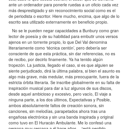
ante un ordenador para ponerle ruedas a un oficio cada vez
más desprestigiado y sin reconocimiento social como es el
de periodista o escritor. Hiere mucho, encima, que algo de lo
escrito sea utilizado externamente en beneficio propio.
No se le pueden negar capacidades a Bunbury como gran
lector de poesía y de su habilidad para embutir unos versos
ajenos en un torrente propio, lo que Del Val denomina
literariamente como ‘técnica centón’, pero debería ser
consciente de que esta práctica, sin dar referencias, no es
de recibo, por decirlo finamente. Ya ha tenido algún
tropezón. La justicia, llegado el caso, si es que alguien se
siente perjudicado, dirá la última palabra, si bien el asunto es
algo más grave, más medular, más preocupante, fuera de la
estricta órbita literaria. Se inscribe globalmente en su falta de
inspiración musical para dar a luz algunos de sus discos,
desde aquel ambicioso y excesivo, pero vacío, El viaje a
ninguna parte, a los dos últimos, Expectativas y Posible,
ambos absolutamente faltos de creación sonora, sin
canciones, sin melodías, parapetados ahora tras una
engañosa electrónica y sin una banda inspirada y original
como tuvo en El Huracán Ambulante. Me lo confesó una
persona muy cercana a él hace años —“está perdido,