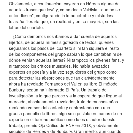
Obviamente, a continuación, cayeron en Héroes alguna de
aquellas frases que leyó y, como decía Valdivia, “que no se
entendiesen”, configurando la impenetrable y misteriosa
telaraña literaria que, en realidad y en su mayoría, son las
letras del cuarteto.
¿Cómo demonios nos íbamos a dar cuenta de aquellos
injertos, de aquella mímesis goteada de textos, quienes
seguíamos los pasos del cuarteto si ni tan siquiera el resto
de los componentes del grupo sabían lo que cantaban ni de
dónde venían aquellas letras? Ni tampoco los jóvenes fans, y
ni tampoco los críticos musicales. No había avezados
expertos en poesía y a la vez seguidores del grupo como
para detectar las absorciones que tan clarividentemente
ahora ha revelado Fernando del Val en su libro El método
Bunbury, según ha informado El País. Un trabajo de
investigación, a lo que parece y a la espera de que llegue al
mercado, absolutamente revelador, fruto de muchos años
rumiando versos del cantante y contrastando con una
gruesa panoplia de libros, algo solo posible en manos de un
experto en el terreno poético como lo es el autor de este
trabajo, premio Ojo Crítico de RNE en 2018, y obviamente
seguidor de Héroes y de Bunbury. Gran mérito, aun cuando