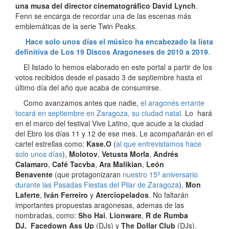
una musa del director cinematográfico David Lynch
.
Fenn se encarga de recordar una de las escenas más
emblemáticas de la serie Twin Peaks.
Hace solo unos días el músico ha encabezado la lista
definitiva de Los 19 Discos Aragoneses de 2010 a 2019
.
El listado lo hemos elaborado en este portal a partir de los
votos recibidos desde el pasado 3 de septiembre hasta el
último día del año que acaba de consumirse.
Como avanzamos antes que nadie,
el aragonés errante
tocará en septiembre en Zaragoza, su ciudad natal
. Lo hará
en el marco del festival Vive Latino, que acude a la ciudad
del Ebro los días 11 y 12 de ese mes. Le acompañarán en el
cartel estrellas como:
Kase.O
(
al que entrevistamos hace
solo unos días
),
Molotov
,
Vetusta Morla
,
Andrés
Calamaro
,
Café Tacvba
,
Ara Malikian
,
León
Benavente
(que protagonizaran
nuestro 15º aniversario
durante las Pasadas Fiestas del Pilar de Zaragoza
),
Mon
Laferte
,
Iván Ferreiro
y
Aterciopelados
. No faltarán
importantes propuestas aragonesas, ademas de las
nombradas, como:
Sho Hai
,
Lionware
,
R de Rumba
DJ,
Facedown Ass Up
(DJs) y
The Dollar Club
(DJs).