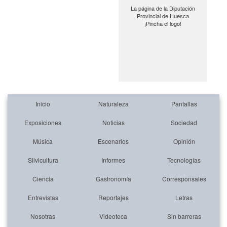
La página de la Diputación
Provincial de Huesca
¡Pincha el logo!
Inicio
Naturaleza
Pantallas
Exposiciones
Noticias
Sociedad
Música
Escenarios
Opinión
Silvicultura
Informes
Tecnologías
Ciencia
Gastronomía
Corresponsales
Entrevistas
Reportajes
Letras
Nosotras
Videoteca
Sin barreras