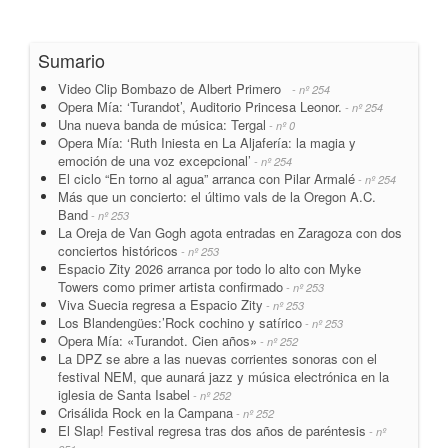
Sumario
Video Clip Bombazo de Albert Primero
- nº 254
Opera Mía: ‘Turandot’, Auditorio Princesa Leonor.
- nº 254
Una nueva banda de música: Tergal
- nº 0
Opera Mía: ‘Ruth Iniesta en La Aljafería: la magia y
emoción de una voz excepcional’
- nº 254
El ciclo “En torno al agua” arranca con Pilar Armalé
- nº 254
Más que un concierto: el último vals de la Oregon A.C.
Band
- nº 253
La Oreja de Van Gogh agota entradas en Zaragoza con dos
conciertos históricos
- nº 253
Espacio Zity 2026 arranca por todo lo alto con Myke
Towers como primer artista confirmado
- nº 253
Viva Suecia regresa a Espacio Zity
- nº 253
Los Blandengües:’Rock cochino y satírico
- nº 253
Opera Mía: «Turandot. Cien años»
- nº 252
La DPZ se abre a las nuevas corrientes sonoras con el
festival NEM, que aunará jazz y música electrónica en la
iglesia de Santa Isabel
- nº 252
Crisálida Rock en la Campana
- nº 252
El Slap! Festival regresa tras dos años de paréntesis
- nº