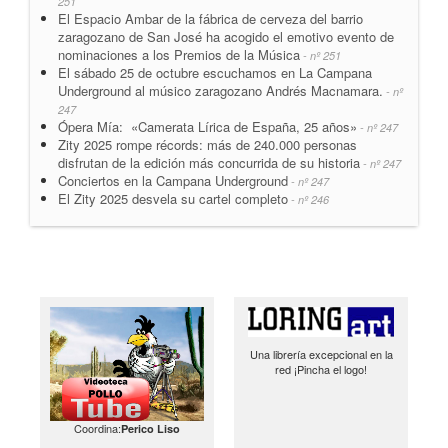
251
El Espacio Ambar de la fábrica de cerveza del barrio
zaragozano de San José ha acogido el emotivo evento de
nominaciones a los Premios de la Música
- nº 251
El sábado 25 de octubre escuchamos en La Campana
Underground al músico zaragozano Andrés Macnamara.
- nº
247
Ópera Mía: «Camerata Lírica de España, 25 años»
- nº 247
Zity 2025 rompe récords: más de 240.000 personas
disfrutan de la edición más concurrida de su historia
- nº 247
Conciertos en la Campana Underground
- nº 247
El Zity 2025 desvela su cartel completo
- nº 246
Una librería excepcional en la
red ¡Pincha el logo!
Coordina:
Perico Liso