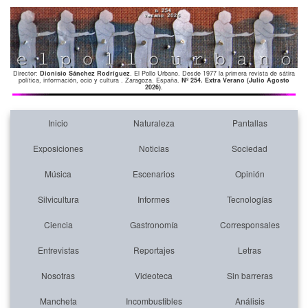
Director:
Dionisio Sánchez Rodríguez
. El Pollo Urbano. Desde 1977 la primera revista de sátira
política, información, ocio y cultura . Zaragoza. España.
Nº 254. Extra Verano (Julio Agosto
2026)
.
Inicio
Naturaleza
Pantallas
Exposiciones
Noticias
Sociedad
Música
Escenarios
Opinión
Silvicultura
Informes
Tecnologías
Ciencia
Gastronomía
Corresponsales
Entrevistas
Reportajes
Letras
Nosotras
Videoteca
Sin barreras
Mancheta
Incombustibles
Análisis