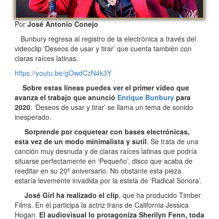
Por
José Antonio Conejo
Bunbury regresa al registro de la electrónica a través del
videoclip ‘Deseos de usar y tirar’ que cuenta también con
claras raíces latinas.
https://youtu.be/gOwdCzN4k3Y
Sobre estas líneas puedes ver el primer vídeo que
avanza el trabajo que anunció
Enrique Bunbury
para
2020
. ‘Deseos de usar y tirar’ se llama un tema de sonido
inesperado.
Sorprende por coquetear con bases electrónicas,
esta vez de un modo minimalista y sutil
. Se trata de una
canción muy desnuda y de claras raíces latinas que podría
situarse perfectamente en ‘Pequeño’, disco que acaba de
reeditar en su 20º aniversario. No obstante esta pieza
estaría levemente invadida por la estela de ‘Radical Sonora’.
José Girl ha realizado el clip
, que ha producido Timber
Films. En él participa la actriz trans de California Jessica
Hogan.
El audiovisual lo protagoniza Sherilyn Fenn, toda