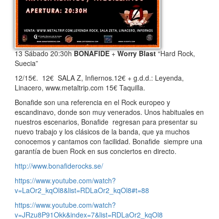
13 Sábado 20:30h
BONAFIDE
+
Worry Blast
“Hard Rock,
Suecia”
12/15€. 12€ SALA Z, Infiernos.12€ + g.d.d.: Leyenda,
Linacero, www.metaltrip.com 15€ Taquilla.
Bonafide son una referencia en el Rock europeo y
escandinavo, donde son muy venerados. Unos habituales en
nuestros escenarios, Bonafide regresan para presentar su
nuevo trabajo y los clásicos de la banda, que ya muchos
conocemos y cantamos con facilidad. Bonafide siempre una
garantía de buen Rock en sus conciertos en directo.
http://www.bonafiderocks.se/
https://www.youtube.com/watch?
v=LaOr2_kqOl8&list=RDLaOr2_kqOl8#t=88
https://www.youtube.com/watch?
v=JRzu8P91Okk&index=7&list=RDLaOr2_kqOl8