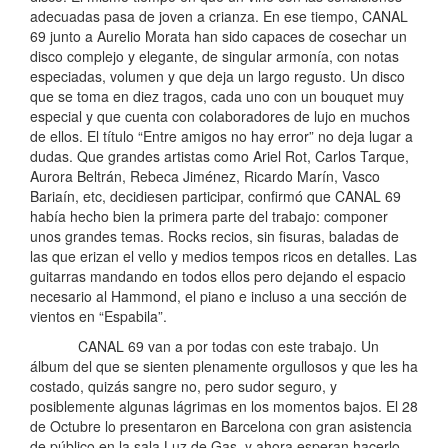
adecuadas pasa de joven a crianza. En ese tiempo, CANAL
69 junto a Aurelio Morata han sido capaces de cosechar un
disco complejo y elegante, de singular armonía, con notas
especiadas, volumen y que deja un largo regusto. Un disco
que se toma en diez tragos, cada uno con un bouquet muy
especial y que cuenta con colaboradores de lujo en muchos
de ellos. El título “Entre amigos no hay error” no deja lugar a
dudas. Que grandes artistas como Ariel Rot, Carlos Tarque,
Aurora Beltrán, Rebeca Jiménez, Ricardo Marín, Vasco
Bariaín, etc, decidiesen participar, confirmó que CANAL 69
había hecho bien la primera parte del trabajo: componer
unos grandes temas. Rocks recios, sin fisuras, baladas de
las que erizan el vello y medios tempos ricos en detalles. Las
guitarras mandando en todos ellos pero dejando el espacio
necesario al Hammond, el piano e incluso a una sección de
vientos en “Espabila”.
CANAL 69 van a por todas con este trabajo. Un
álbum del que se sienten plenamente orgullosos y que les ha
costado, quizás sangre no, pero sudor seguro, y
posiblemente algunas lágrimas en los momentos bajos. El 28
de Octubre lo presentaron en Barcelona con gran asistencia
de público en la sala Luz de Gas, y ahora esperan hacerlo