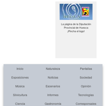
La página de la Diputación
Provincial de Huesca
¡Pincha el logo!
Inicio
Naturaleza
Pantallas
Exposiciones
Noticias
Sociedad
Música
Escenarios
Opinión
Silvicultura
Informes
Tecnologías
Ciencia
Gastronomía
Corresponsales