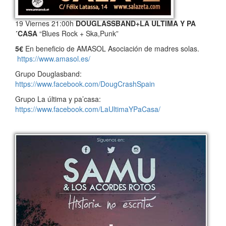
19 Viernes 21:00h
DOUGLASSBAND+LA ULTIMA Y PA
´CASA
“Blues Rock + Ska,Punk”
5€
En beneficio de AMASOL Asociación de madres solas.
https://www.amasol.es/
Grupo Douglasband:
https://www.facebook.com/DougCrashSpain
Grupo La última y pa’casa:
https://www.facebook.com/LaUltimaYPaCasa/