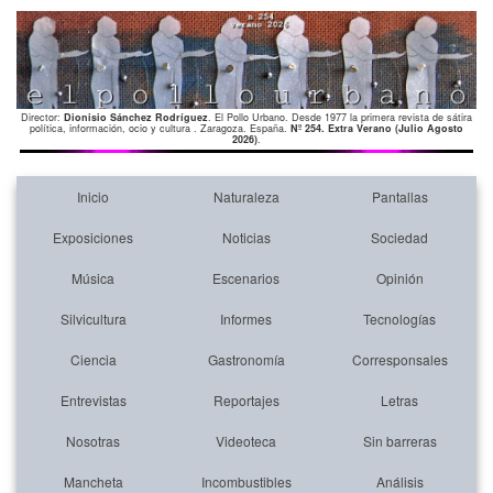
Director:
Dionisio Sánchez Rodríguez
. El Pollo Urbano. Desde 1977 la primera revista de sátira
política, información, ocio y cultura . Zaragoza. España.
Nº 254. Extra Verano (Julio Agosto
2026)
.
Inicio
Naturaleza
Pantallas
Exposiciones
Noticias
Sociedad
Música
Escenarios
Opinión
Silvicultura
Informes
Tecnologías
Ciencia
Gastronomía
Corresponsales
Entrevistas
Reportajes
Letras
Nosotras
Videoteca
Sin barreras
Mancheta
Incombustibles
Análisis