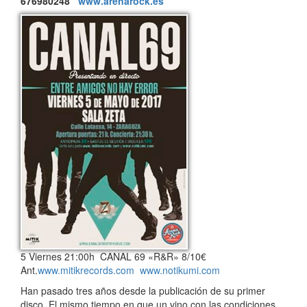
676980248
www.arenarock.es
5 Viernes 21:00h CANAL 69 «R&R» 8/10€
Ant.
www.mitikrecords.com
www.notikumi.com
Han pasado tres años desde la publicación de su primer
disco. El mismo tiempo en que un vino con las condiciones