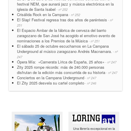
festival NEM, que aunará jazz y música electrónica en la
iglesia de Santa Isabel
- nº 252
Crisálida Rock en la Campana
- nº 252
El Slap! Festival regresa tras dos años de paréntesis
- nº
251
El Espacio Ambar de la fábrica de cerveza del barrio
zaragozano de San José ha acogido el emotivo evento de
nominaciones a los Premios de la Música
- nº 251
El sábado 25 de octubre escuchamos en La Campana
Underground al músico zaragozano Andrés Macnamara.
- nº
247
Ópera Mía: «Camerata Lírica de España, 25 años»
- nº 247
Zity 2025 rompe récords: más de 240.000 personas
disfrutan de la edición más concurrida de su historia
- nº 247
Conciertos en la Campana Underground
- nº 247
El Zity 2025 desvela su cartel completo
- nº 246
Una librería excepcional en la