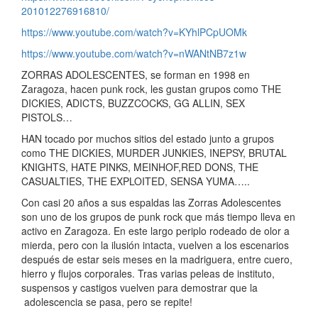
201012276916810/
https://www.youtube.com/watch?v=KYhlPCpUOMk
https://www.youtube.com/watch?v=nWANtNB7z1w
ZORRAS ADOLESCENTES, se forman en 1998 en
Zaragoza, hacen punk rock, les gustan grupos como THE
DICKIES, ADICTS, BUZZCOCKS, GG ALLIN, SEX
PISTOLS…
HAN tocado por muchos sitios del estado junto a grupos
como THE DICKIES, MURDER JUNKIES, INEPSY, BRUTAL
KNIGHTS, HATE PINKS, MEINHOF,RED DONS, THE
CASUALTIES, THE EXPLOITED, SENSA YUMA…..
Con casi 20 años a sus espaldas las Zorras Adolescentes
son uno de los grupos de punk rock que más tiempo lleva en
activo en Zaragoza. En este largo periplo rodeado de olor a
mierda, pero con la ilusión intacta, vuelven a los escenarios
después de estar seis meses en la madriguera, entre cuero,
hierro y flujos corporales. Tras varias peleas de instituto,
suspensos y castigos vuelven para demostrar que la
adolescencia se pasa, pero se repite!