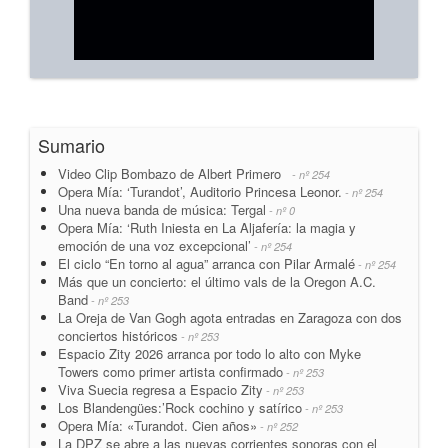
Sumario
Video Clip Bombazo de Albert Primero
- nº 254
Opera Mía: ‘Turandot’, Auditorio Princesa Leonor.
- nº 254
Una nueva banda de música: Tergal
- nº 0
Opera Mía: ‘Ruth Iniesta en La Aljafería: la magia y
emoción de una voz excepcional’
- nº 254
El ciclo “En torno al agua” arranca con Pilar Armalé
- nº 254
Más que un concierto: el último vals de la Oregon A.C.
Band
- nº 253
La Oreja de Van Gogh agota entradas en Zaragoza con dos
conciertos históricos
- nº 253
Espacio Zity 2026 arranca por todo lo alto con Myke
Towers como primer artista confirmado
- nº 253
Viva Suecia regresa a Espacio Zity
- nº 253
Los Blandengües:’Rock cochino y satírico
- nº 253
Opera Mía: «Turandot. Cien años»
- nº 252
La DPZ se abre a las nuevas corrientes sonoras con el