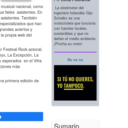
d musical nacional, como
La slootmotor del
us fieles asistentes. En
ingeniero holandés Gijs
s asistentes. También
Schalkx es una
motocicleta que funciona
 especializados que han
con fuentes locales,
grandes aciertos y
sostenibles y que no
 la propia web del
dañan el medio ambiente
¡Pincha su moto!
 Festival Rock acional.
nyx, La Excepción, La
No es no
y esperados en el Viña
iciones más
ma primera edición de
Compartir
Sumario