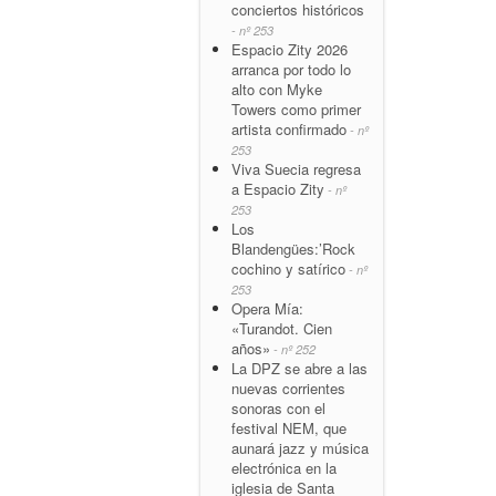
conciertos históricos
- nº 253
Espacio Zity 2026
arranca por todo lo
alto con Myke
Towers como primer
artista confirmado
- nº
253
Viva Suecia regresa
a Espacio Zity
- nº
253
Los
Blandengües:’Rock
cochino y satírico
- nº
253
Opera Mía:
«Turandot. Cien
años»
- nº 252
La DPZ se abre a las
nuevas corrientes
sonoras con el
festival NEM, que
aunará jazz y música
electrónica en la
iglesia de Santa