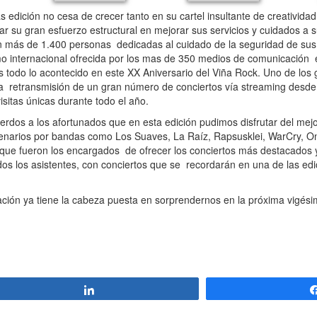
dición no cesa de crecer tanto en su cartel insultante de creativida
r su gran esfuerzo estructural en mejorar sus servicios y cuidados a s
 con más de 1.400 personas dedicadas al cuidado de la seguridad de su
mo internacional ofrecida por los mas de 350 medios de comunicación
 todo lo acontecido en este XX Aniversario del Viña Rock. Uno de los 
 la retransmisión de un gran número de conciertos vía streaming desde
isitas únicas durante todo el año.
dos a los afortunados que en esta edición pudimos disfrutar del mejor
scenarios por bandas como Los Suaves, La Raíz, Rapsusklei, WarCry, O
que fueron los encargados de ofrecer los conciertos más destacados 
s los asistentes, con conciertos que se recordarán en una de las ed
ión ya tiene la cabeza puesta en sorprendernos en la próxima vigési
Compartir