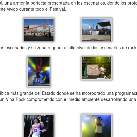
l, una armonía perfecta presentada en los escenarios, donde los prof
e vivido durante todo el Festival.
 escenarios y su zona reggae, el alto nivel de los escenarios de rock,
ábica más grande del Estado donde se ha incorporado una programac
ás un Viña Rock comprometido con el medio ambiente desarrollando un