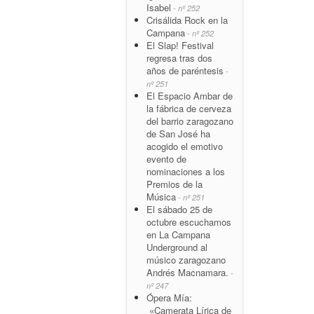
Isabel
- nº 252
Crisálida Rock en la
Campana
- nº 252
El Slap! Festival
regresa tras dos
años de paréntesis
-
nº 251
El Espacio Ambar de
la fábrica de cerveza
del barrio zaragozano
de San José ha
acogido el emotivo
evento de
nominaciones a los
Premios de la
Música
- nº 251
El sábado 25 de
octubre escuchamos
en La Campana
Underground al
músico zaragozano
Andrés Macnamara.
-
nº 247
Ópera Mía:
«Camerata Lírica de