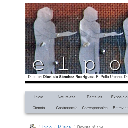
Director:
Dionisio Sánchez Rodríguez
. El Pollo Urbano. D
Inicio
Naturaleza
Pantallas
Exposicio
Ciencia
Gastronomía
Corresponsales
Entrevis
Inicio
Música
Revista nº 154