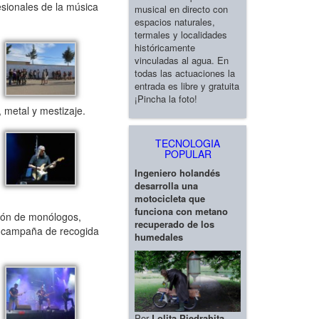
esionales de la música
musical en directo con
espacios naturales,
termales y localidades
históricamente
vinculadas al agua. En
todas las actuaciones la
entrada es libre y gratuita
¡Pincha la foto!
 metal y mestizaje.
TECNOLOGIA
POPULAR
Ingeniero holandés
desarrolla una
motocicleta que
funciona con metano
ión de monólogos,
recuperado de los
a campaña de recogida
humedales
Por
Lolita Piedrahita