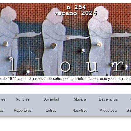
esde 1977 la primera revista de sátira política, información, ocio y cultura . 
nes
Noticias
Sociedad
Música
Escenarios
tas
Reportajes
Letras
Nosotras
Videoteca
Si