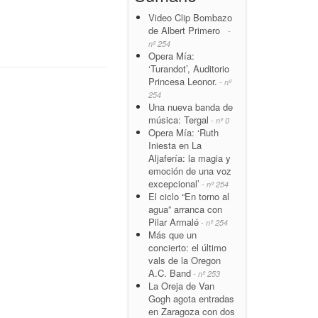
Video Clip Bombazo
de Albert Primero
-
nº 254
Opera Mía:
‘Turandot’, Auditorio
Princesa Leonor.
- nº
254
Una nueva banda de
música: Tergal
- nº 0
Opera Mía: ‘Ruth
Iniesta en La
Aljafería: la magia y
emoción de una voz
excepcional’
- nº 254
El ciclo “En torno al
agua” arranca con
Pilar Armalé
- nº 254
Más que un
concierto: el último
vals de la Oregon
A.C. Band
- nº 253
La Oreja de Van
Gogh agota entradas
en Zaragoza con dos