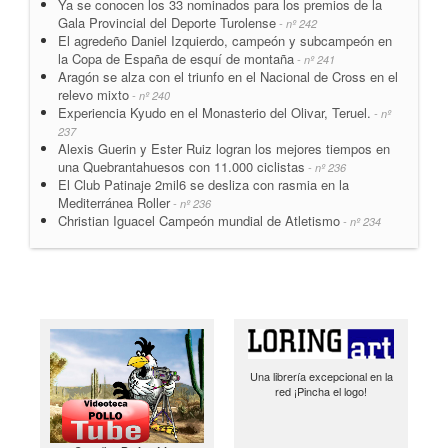
Ya se conocen los 33 nominados para los premios de la
Gala Provincial del Deporte Turolense
- nº 242
El agredeño Daniel Izquierdo, campeón y subcampeón en
la Copa de España de esquí de montaña
- nº 241
Aragón se alza con el triunfo en el Nacional de Cross en el
relevo mixto
- nº 240
Experiencia Kyudo en el Monasterio del Olivar, Teruel.
- nº
237
Alexis Guerin y Ester Ruiz logran los mejores tiempos en
una Quebrantahuesos con 11.000 ciclistas
- nº 236
El Club Patinaje 2mil6 se desliza con rasmia en la
Mediterránea Roller
- nº 236
Christian Iguacel Campeón mundial de Atletismo
- nº 234
Una librería excepcional en la
red ¡Pincha el logo!