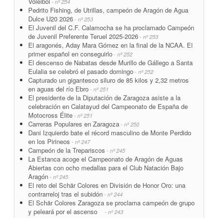
Voleibol
- nº 254
Pedrito Fishing, de Utrillas, campeón de Aragón de Agua
Dulce U20 2026
- nº 253
El Juvenil del C.F. Calamocha se ha proclamado Campeón
de Juvenil Preferente Teruel 2025-2026
- nº 253
El aragonés, Aday Mara Gómez en la final de la NCAA. El
primer español en conseguirlo
- nº 252
El descenso de Nabatas desde Murillo de Gállego a Santa
Eulalia se celebró el pasado domingo
- nº 252
Capturado un gigantesco siluro de 85 kilos y 2,32 metros
en aguas del río Ebro
- nº 251
El presidente de la Diputación de Zaragoza asiste a la
celebración en Calatayud del Campeonato de España de
Motocross Élite
- nº 251
Carreras Populares en Zaragoza
- nº 250
Dani Izquierdo bate el récord masculino de Monte Perdido
en los Pirineos
- nº 247
Campeón de la Trepariscos
- nº 245
La Estanca acoge el Campeonato de Aragón de Aguas
Abiertas con ocho medallas para el Club Natación Bajo
Aragón
- nº 245
El reto del Schär Colores en División de Honor Oro: una
contrarreloj tras el subidón
- nº 244
El Schär Colores Zaragoza se proclama campeón de grupo
y peleará por el ascenso
- nº 243