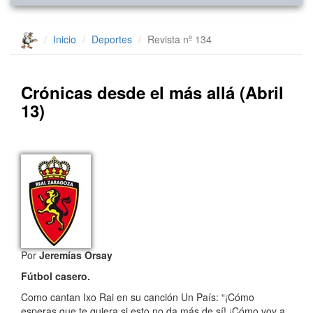
Inicio
Deportes
Revista nº 134
Crónicas desde el más allá (Abril
13)
Por
Jeremías Orsay
Fútbol casero.
Como cantan Ixo Rai en su canción Un País:
“¡Cómo
esperas que te quiera si esto no da más de sí! ¡Cómo voy a