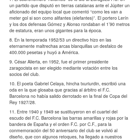
un partido que disputó en tierras catalanas ante el Júpiter un
aficionado del equipo local que comentó “como les van a
meter gol si son como alifantes (elefantes)”. El portero Lerín
y los dos defensas Gómez y Alonso rondaban el 1’90 metros
de estatura, eran unos gigantes para la época.
8. En la temporada 1952/53 un directivo hizo en las
eternamente maltrechas arcas blanquillas un desfalco de
400.000 pesetas y huyó a América.
9. César Alierta, en 1952, fue el primer presidente
zaragocista en ser elegido mediante votación entre los
socios del club.
10. El poeta Gabriel Celaya, hincha txuriurdin, escribió una
oda en la que glosaba que gracias al árbitro el F.C.
Barcelona no había salido derrotado en la final de Copa del
Rey 1927/28.
11. Entre 1940 y 1949 se sustituyeron en el cuartel del
escudo del F.C. Barcelona las barras amarillas y rojas por la
bandera de España y el orden F.C. por C.F., para la
conmemoración del 50 aniversario del club se volvió al
diseño, que con algunos retoques, ha llegado a nuestros