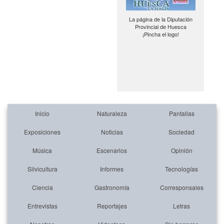
La página de la Diputación
Provincial de Huesca
¡Pincha el logo!
Inicio
Naturaleza
Pantallas
Exposiciones
Noticias
Sociedad
Música
Escenarios
Opinión
Silvicultura
Informes
Tecnologías
Ciencia
Gastronomía
Corresponsales
Entrevistas
Reportajes
Letras