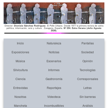
Director:
Dionisio Sánchez Rodríguez
. El Pollo Urbano. Desde 1977 la primera revista de sátira
política, información, ocio y cultura . Zaragoza. España.
Nº 254. Extra Verano (Julio Agosto
2026)
.
Inicio
Naturaleza
Pantallas
Exposiciones
Noticias
Sociedad
Música
Escenarios
Opinión
Silvicultura
Informes
Tecnologías
Ciencia
Gastronomía
Corresponsales
Entrevistas
Reportajes
Letras
Nosotras
Videoteca
Sin barreras
Mancheta
Incombustibles
Análisis