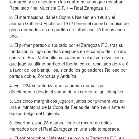
lo marcó, y se disputaron los cuatro minutos que restaban.
Resultado final Valencia C.F. 1 – Real Zaragoza 1.
2. El internacional danés Sophus Nielsen en 1908 y el
alemán Gottfried Fuchs en 1912 tienen el récord olímpico de
goles marcados en un partido de fútbol con 10 tantos cada
uno.
3. El primer partido disputado por el Zaragoza F.C. tras su
fundación lo jugó dos días después en el campo de Torrero
contra el Real Valladolid, casualmente el mismo rival con el
que jugó su último partido el Iberia, con el resultado de 4 a 0
a favor de los blanquillos, siendo los goleadores Rolloso por
partida doble, Zorrozúa y Anduíza.
4. En 1924 se autoriza que se pueda marcar gol
directamente desde el saque de un corner, el gol olímpico.
5. Los cinco margníficos jugaron juntos por primera vez en
una eliminatoria de la Copa de Ferias del año 1964 ante el
equipo belga del Ligiélois.
6. Ewerthon, con 28 dianas, tiene el récord de goles
marcados con el Real Zaragoza en una sola temporada.
7. El sobrenombre “Alifantes” se lo dio al Zaragoza F.C. en