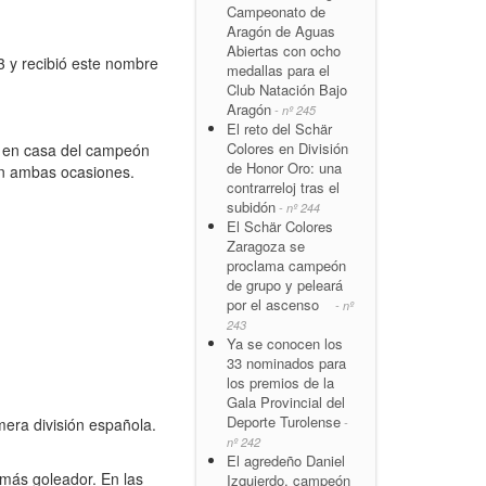
Campeonato de
Aragón de Aguas
Abiertas con ocho
3 y recibió este nombre
medallas para el
Club Natación Bajo
Aragón
- nº 245
El reto del Schär
Colores en División
o en casa del campeón
de Honor Oro: una
 en ambas ocasiones.
contrarreloj tras el
subidón
- nº 244
El Schär Colores
Zaragoza se
proclama campeón
de grupo y peleará
por el ascenso
- nº
243
Ya se conocen los
33 nominados para
los premios de la
Gala Provincial del
Deporte Turolense
mera división española.
-
nº 242
El agredeño Daniel
 más goleador. En las
Izquierdo, campeón