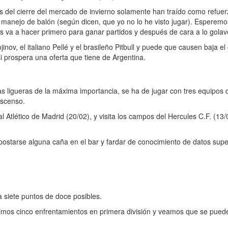
as del cierre del mercado de invierno solamente han traído como refue
 manejo de balón (según dicen, que yo no lo he visto jugar). Esperemo
os va a hacer primero para ganar partidos y después de cara a lo gola
ov, el italiano Pellé y el brasileño Pitbull y puede que causen baja e
i prospera una oferta que tiene de Argentina.
as ligueras de la máxima importancia, se ha de jugar con tres equipos
escenso.
Atlético de Madrid (20/02), y visita los campos del Hercules C.F. (13/
ostarse alguna caña en el bar y fardar de conocimiento de datos supe
a siete puntos de doce posibles.
imos cinco enfrentamientos en primera división y veamos que se pued