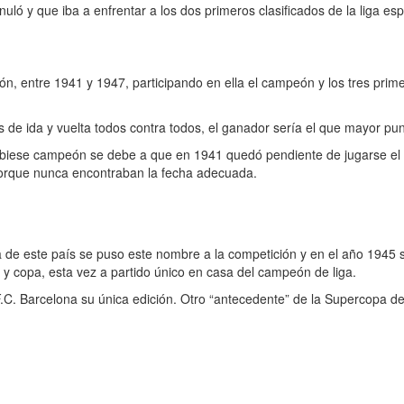
ló y que iba a enfrentar a los dos primeros clasificados de la liga es
n, entre 1941 y 1947, participando en ella el campeón y los tres prime
 de ida y vuelta todos contra todos, el ganador sería el que mayor pun
ese campeón se debe a que en 1941 quedó pendiente de jugarse el pa
porque nunca encontraban la fecha adecuada.
e este país se puso este nombre a la competición y en el año 1945 se
 y copa, esta vez a partido único en casa del campeón de liga.
C. Barcelona su única edición. Otro “antecedente” de la Supercopa d