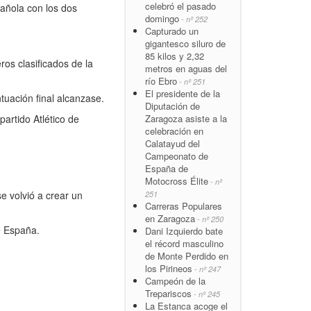
celebró el pasado
pañola con los dos
domingo
- nº 252
Capturado un
gigantesco siluro de
85 kilos y 2,32
ros clasificados de la
metros en aguas del
río Ebro
- nº 251
El presidente de la
tuación final alcanzase.
Diputación de
Zaragoza asiste a la
rtido Atlético de
celebración en
Calatayud del
Campeonato de
España de
Motocross Élite
- nº
 volvió a crear un
251
Carreras Populares
en Zaragoza
- nº 250
e España.
Dani Izquierdo bate
el récord masculino
de Monte Perdido en
los Pirineos
- nº 247
Campeón de la
Trepariscos
- nº 245
La Estanca acoge el