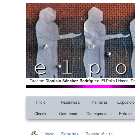
Director:
Dionisio Sánchez Rodríguez
. El Pollo Urbano. D
Inicio
Naturaleza
Pantallas
Exposicio
Ciencia
Gastronomía
Corresponsales
Entrevis
Inicio
Deportes
Revista nº 114