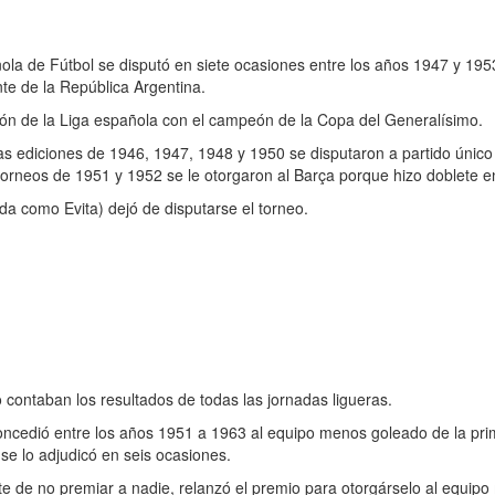
ñola de Fútbol se disputó en siete ocasiones entre los años 1947 y 195
nte de la República Argentina.
ón de la Liga española con el campeón de la Copa del Generalísimo.
as ediciones de 1946, 1947, 1948 y 1950 se disputaron a partido únic
os torneos de 1951 y 1952 se le otorgaron al Barça porque hizo doblete
 como Evita) dejó de disputarse el torneo.
contaban los resultados de todas las jornadas ligueras.
oncedió entre los años 1951 a 1963 al equipo menos goleado de la pri
se lo adjudicó en seis ocasiones.
te de no premiar a nadie, relanzó el premio para otorgárselo al equipo