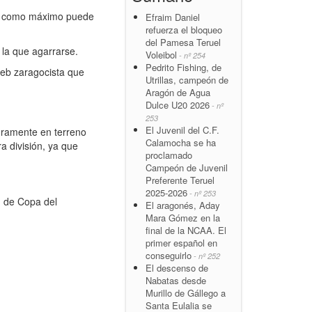
za como máximo puede
Efraim Daniel
refuerza el bloqueo
del Pamesa Teruel
la que agarrarse.
Voleibol
- nº 254
Pedrito Fishing, de
eb zaragocista que
Utrillas, campeón de
Aragón de Agua
Dulce U20 2026
- nº
253
El Juvenil del C.F.
gramente en terreno
Calamocha se ha
a división, ya que
proclamado
Campeón de Juvenil
Preferente Teruel
2025-2026
- nº 253
 de Copa del
El aragonés, Aday
Mara Gómez en la
final de la NCAA. El
primer español en
conseguirlo
- nº 252
El descenso de
Nabatas desde
Murillo de Gállego a
Santa Eulalia se