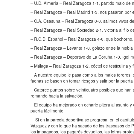
– U.D. Almería – Real Zaragoza 1-1, partido malo de n
– Real Zaragoza – Real Madrid 1-3, nos pasaron por 
– C.A. Osasuna – Real Zaragoza 0-0, salimos vivos d
– Real Zaragoza – Real Sociedad 2-1, victoria al filo del
– R.C.D. Español – Real Zaragoza 4-0, que bochorno, n
– Real Zaragoza – Levante 1-0, golazo entre la niebla
– Real Zaragoza – Deportivo de La Coruña 1-0, ¡gol mar
– Málaga – Real Zaragoza 1-2, cóctel de testiculina y 
A nuestro equipo le pasa como a los malos toreros, q
faenas se basen en tomar riesgos y salir por la puerta
Catorce puntos sobre veinticuatro posibles que han se
remando hacia la salvación.
El equipo ha mejorado en echarle pitera al asunto y en
puerta fácilmente.
Si en la parcela deportiva se progresa, en el capítu
Vázquez y con lo que ha sacado de los traspasos de P
los impagados, los pagarés devueltos, las letras protes