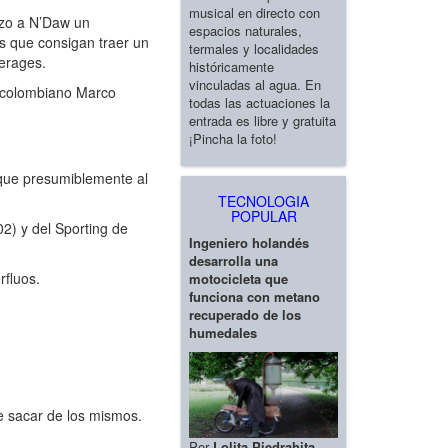
musical en directo con
rzo a N’Daw un
espacios naturales,
s que consigan traer un
termales y localidades
verages.
históricamente
vinculadas al agua. En
l colombiano Marco
todas las actuaciones la
entrada es libre y gratuita
¡Pincha la foto!
 que presumiblemente al
TECNOLOGIA
POPULAR
02) y del Sporting de
Ingeniero holandés
desarrolla una
rfluos.
motocicleta que
funciona con metano
recuperado de los
humedales
e sacar de los mismos.
Por
Lolita Piedrahita