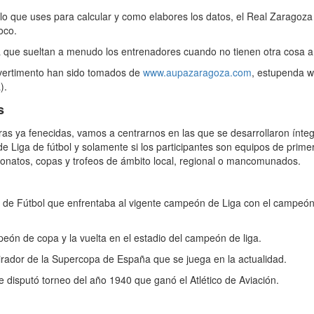
o que uses para calcular y como elabores los datos, el Real Zarago
oco.
 que sueltan a menudo los entrenadores cuando no tienen otra cosa a 
ivertimento han sido tomados de
www.aupazaragoza.com
, estupenda w
).
s
s ya fenecidas, vamos a centrarnos en las que se desarrollaron ínte
e Liga de fútbol y solamente si los participantes son equipos de primer
onatos, copas y trofeos de ámbito local, regional o mancomunados.
de Fútbol que enfrentaba al vigente campeón de Liga con el campeón
eón de copa y la vuelta en el estadio del campeón de liga.
rador de la Supercopa de España que se juega en la actualidad.
isputó torneo del año 1940 que ganó el Atlético de Aviación.