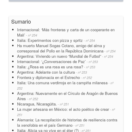
Sumario
Internacional: ‘Más fronteras y carta de un cooperante en
Mali’
- nº 254
Italia: Experimentos con pizza y spritz
- nº 254
Ha muerto Manuel Sogas Cotano, amigo del alma y
corresponsal del Pollo en la República Dominicana
- nº 254
Argentina: Viviendo un nuevo “Mundial de Futbol”
- nº 254
Internacional: ‘¿Conversaciones de Paz’
- nº 253
Italia: ¿Rosa es una rosa es una rosa?
- nº 253
Argentina: Adelante con la cultura
- nº 253
Frontera y diplomacia en el Estrecho
- nº 252
Italia: Una comuna verdirroja en la campiña milanesa
- nº
252
Argentina: Nuevamente en el Círculo de Aragón de Buenos
Aires
- nº 252
Nicaragua, Nicaragüita.
- nº 251
La mujer artesana en México: el acto poético de crear
- nº
251
Alemania: La recopilación de historias de resiliencia contra
la xenofobia en el país Germano
- nº 251
Italia: Alicia ya no vive en el éter (?)
- nº 251