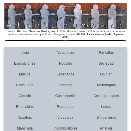
Director:
Dionisio Sánchez Rodríguez
. El Pollo Urbano. Desde 1977 la primera revista de sátira
política, información, ocio y cultura . Zaragoza. España.
Nº 254. Extra Verano (Julio Agosto
2026)
.
Inicio
Naturaleza
Pantallas
Exposiciones
Noticias
Sociedad
Música
Escenarios
Opinión
Silvicultura
Informes
Tecnologías
Ciencia
Gastronomía
Corresponsales
Entrevistas
Reportajes
Letras
Nosotras
Videoteca
Sin barreras
Mancheta
Incombustibles
Análisis