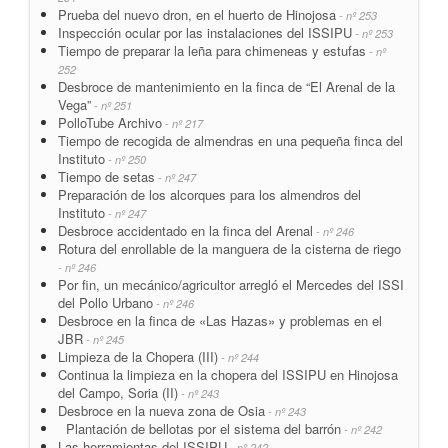
Prueba del nuevo dron, en el huerto de Hinojosa
- nº 253
Inspección ocular por las instalaciones del ISSIPU
- nº 253
Tiempo de preparar la leña para chimeneas y estufas
- nº
252
Desbroce de mantenimiento en la finca de “El Arenal de la
Vega”
- nº 251
PolloTube Archivo
- nº 217
Tiempo de recogida de almendras en una pequeña finca del
Instituto
- nº 250
Tiempo de setas
- nº 247
Preparación de los alcorques para los almendros del
Instituto
- nº 247
Desbroce accidentado en la finca del Arenal
- nº 246
Rotura del enrollable de la manguera de la cisterna de riego
- nº 246
Por fin, un mecánico/agricultor arregló el Mercedes del ISSI
del Pollo Urbano
- nº 246
Desbroce en la finca de «Las Hazas» y problemas en el
JBR
- nº 245
Limpieza de la Chopera (III)
- nº 244
Continua la limpieza en la chopera del ISSIPU en Hinojosa
del Campo, Soria (II)
- nº 243
Desbroce en la nueva zona de Osia
- nº 243
Plantación de bellotas por el sistema del barrón
- nº 242
Las herramientas del ISSIPU
- nº 242