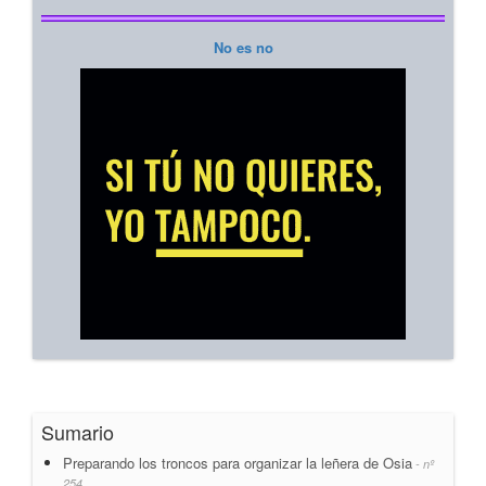
No es no
Sumario
Preparando los troncos para organizar la leñera de Osia
- nº
254