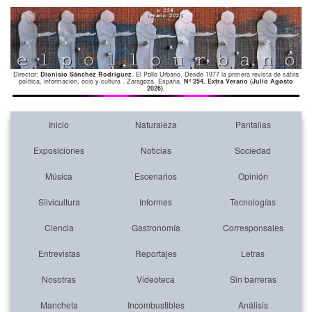
Director:
Dionisio Sánchez Rodríguez
. El Pollo Urbano. Desde 1977 la primera revista de sátira
política, información, ocio y cultura . Zaragoza. España.
Nº 254. Extra Verano (Julio Agosto
2026)
.
Inicio
Naturaleza
Pantallas
Exposiciones
Noticias
Sociedad
Música
Escenarios
Opinión
Silvicultura
Informes
Tecnologías
Ciencia
Gastronomía
Corresponsales
Entrevistas
Reportajes
Letras
Nosotras
Videoteca
Sin barreras
Mancheta
Incombustibles
Análisis