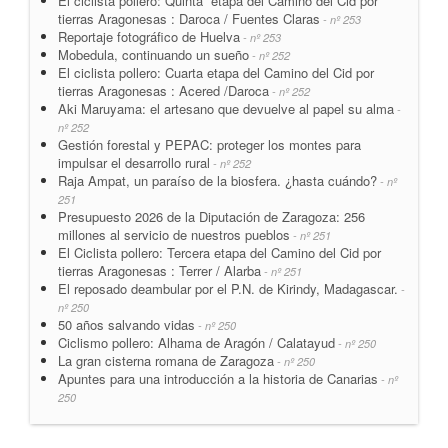
El ciclista pollero: Quinta etapa del Camino del Cid por
tierras Aragonesas : Daroca / Fuentes Claras
- nº 253
Reportaje fotográfico de Huelva
- nº 253
Mobedula, continuando un sueño
- nº 252
El ciclista pollero: Cuarta etapa del Camino del Cid por
tierras Aragonesas : Acered /Daroca
- nº 252
Aki Maruyama: el artesano que devuelve al papel su alma
-
nº 252
Gestión forestal y PEPAC: proteger los montes para
impulsar el desarrollo rural
- nº 252
Raja Ampat, un paraíso de la biosfera. ¿hasta cuándo?
- nº
251
Presupuesto 2026 de la Diputación de Zaragoza: 256
millones al servicio de nuestros pueblos
- nº 251
El Ciclista pollero: Tercera etapa del Camino del Cid por
tierras Aragonesas : Terrer / Alarba
- nº 251
El reposado deambular por el P.N. de Kirindy, Madagascar.
-
nº 250
50 años salvando vidas
- nº 250
Ciclismo pollero: Alhama de Aragón / Calatayud
- nº 250
La gran cisterna romana de Zaragoza
- nº 250
Apuntes para una introducción a la historia de Canarias
- nº
250