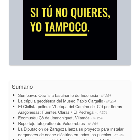
Sumario
Sumbawa. Otra isla fascinante de Indonesia
- nº 254
La cúpula geodésica del Museo Pablo Gargallo
- nº 254
El Ciclista pollero: VI etapa del Camino del Cid por tierras
Aragonesas: Fuentes Claras / El Pedregal
- nº 254
Ecomusèu Çò de Joanchiquet, Vilamòs
- nº 254
Reportaje fotográfico de Valderrobres
- nº 254
La Diputación de Zaragoza lanza su proyecto para instalar
cargadores de coche eléctrico en todos los pueblos
- nº 253