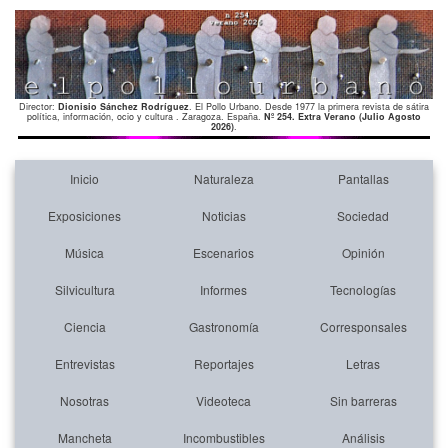
Director:
Dionisio Sánchez Rodríguez
. El Pollo Urbano. Desde 1977 la primera revista de sátira
política, información, ocio y cultura . Zaragoza. España.
Nº 254. Extra Verano (Julio Agosto
2026)
.
Inicio
Naturaleza
Pantallas
Exposiciones
Noticias
Sociedad
Música
Escenarios
Opinión
Silvicultura
Informes
Tecnologías
Ciencia
Gastronomía
Corresponsales
Entrevistas
Reportajes
Letras
Nosotras
Videoteca
Sin barreras
Mancheta
Incombustibles
Análisis