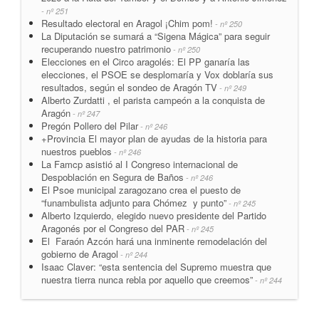
- nº 251
Resultado electoral en Aragol ¡Chim pom!
- nº 250
La Diputación se sumará a “Sigena Mágica” para seguir
recuperando nuestro patrimonio
- nº 250
Elecciones en el Circo aragolés: El PP ganaría las
elecciones, el PSOE se desplomaría y Vox doblaría sus
resultados, según el sondeo de Aragón TV
- nº 249
Alberto Zurdatti , el parista campeón a la conquista de
Aragón
- nº 247
Pregón Pollero del Pilar
- nº 246
+Provincia El mayor plan de ayudas de la historia para
nuestros pueblos
- nº 246
La Famcp asistió al I Congreso internacional de
Despoblación en Segura de Baños
- nº 246
El Psoe municipal zaragozano crea el puesto de
“funambulista adjunto para Chómez y punto”
- nº 245
Alberto Izquierdo, elegido nuevo presidente del Partido
Aragonés por el Congreso del PAR
- nº 245
El Faraón Azcón hará una inminente remodelación del
gobierno de Aragol
- nº 244
Isaac Claver: “esta sentencia del Supremo muestra que
nuestra tierra nunca rebla por aquello que creemos”
- nº 244