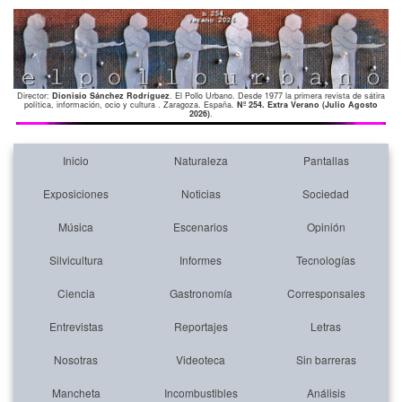
Director:
Dionisio Sánchez Rodríguez
. El Pollo Urbano. Desde 1977 la primera revista de sátira
política, información, ocio y cultura . Zaragoza. España.
Nº 254. Extra Verano (Julio Agosto
2026)
.
Inicio
Naturaleza
Pantallas
Exposiciones
Noticias
Sociedad
Música
Escenarios
Opinión
Silvicultura
Informes
Tecnologías
Ciencia
Gastronomía
Corresponsales
Entrevistas
Reportajes
Letras
Nosotras
Videoteca
Sin barreras
Mancheta
Incombustibles
Análisis