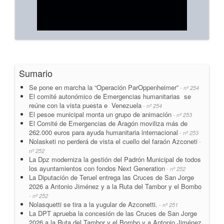
Sumario
Se pone en marcha la “Operación ParOppenheimer”
- nº 254
El comité autonómico de Emergencias humanitarias se
reúne con la vista puesta e Venezuela
- nº 254
El pesoe municipal monta un grupo de animación
- nº 253
El Comité de Emergencias de Aragón moviliza más de
262.000 euros para ayuda humanitaria internacional
- nº 253
Nolasketi no perderá de vista el cuello del faraón Azconeti
-
nº 252
La Dpz moderniza la gestión del Padrón Municipal de todos
los ayuntamientos con fondos Next Generation
- nº 252
La Diputación de Teruel entrega las Cruces de San Jorge
2026 a Antonio Jiménez y a la Ruta del Tambor y el Bombo
- nº 252
Nolasquetti se tira a la yugular de Azconetti.
- nº 251
La DPT aprueba la concesión de las Cruces de San Jorge
2026 a la Ruta del Tambor y el Bombo y a Antonio Jiménez