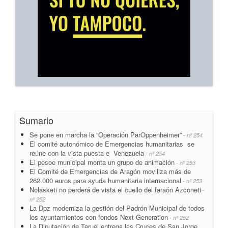
Sumario
Se pone en marcha la “Operación ParOppenheimer”
- nº 254
El comité autonómico de Emergencias humanitarias se
reúne con la vista puesta e Venezuela
- nº 254
El pesoe municipal monta un grupo de animación
- nº 253
El Comité de Emergencias de Aragón moviliza más de
262.000 euros para ayuda humanitaria internacional
- nº 253
Nolasketi no perderá de vista el cuello del faraón Azconeti
-
nº 252
La Dpz moderniza la gestión del Padrón Municipal de todos
los ayuntamientos con fondos Next Generation
- nº 252
La Diputación de Teruel entrega las Cruces de San Jorge