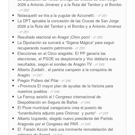
2026 a Antonio Jiménez y a la Ruta del Tambor y el Bombo
- nº 252
Nolasquetti se tira a la yugular de Azconetti.
- nº 251
La DPT aprueba la concesión de las Cruces de San Jorge
2026 a la Ruta del Tambor y el Bombo y a Antonio Jiménez
- nº 251
Resultado electoral en Aragol ¡Chim pom!
- nº 250
La Diputación se sumará a “Sigena Mágica” para seguir
recuperando nuestro patrimonio
- nº 250
Elecciones en el Circo aragolés: El PP ganaría las
elecciones, el PSOE se desplomaría y Vox doblaría sus
resultados, según el sondeo de Aragón TV
- nº 249
Alberto Zurdatti , el parista campeón a la conquista de
Aragón
- nº 247
Pregón Pollero del Pilar
- nº 246
+Provincia El mayor plan de ayudas de la historia para
nuestros pueblos
- nº 246
La Famcp asistió al I Congreso internacional de
Despoblación en Segura de Baños
- nº 246
El Psoe municipal zaragozano crea el puesto de
“funambulista adjunto para Chómez y punto”
- nº 245
Alberto Izquierdo, elegido nuevo presidente del Partido
Aragonés por el Congreso del PAR
- nº 245
El Faraón Azcón hará una inminente remodelación del
gobierno de Aragol
- nº 244