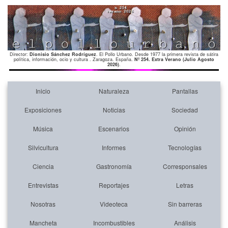
Director:
Dionisio Sánchez Rodríguez
. El Pollo Urbano. Desde 1977 la primera revista de sátira
política, información, ocio y cultura . Zaragoza. España.
Nº 254. Extra Verano (Julio Agosto
2026)
.
Inicio
Naturaleza
Pantallas
Exposiciones
Noticias
Sociedad
Música
Escenarios
Opinión
Silvicultura
Informes
Tecnologías
Ciencia
Gastronomía
Corresponsales
Entrevistas
Reportajes
Letras
Nosotras
Videoteca
Sin barreras
Mancheta
Incombustibles
Análisis