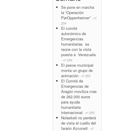
Se pone en marcha
la “Operación
ParOppenheimer”
- nº
254
El comité
autonómico de
Emergencias
humanitarias se
reúne con la vista
puesta e Venezuela
- nº 254
El pesoe municipal
monta un grupo de
animación
- nº 253
El Comité de
Emergencias de
Aragón moviliza más
de 262.000 euros
para ayuda
humanitaria
internacional
- nº 253
Nolasketi no perderá
de vista el cuello del
faraón Azconeti
- nº