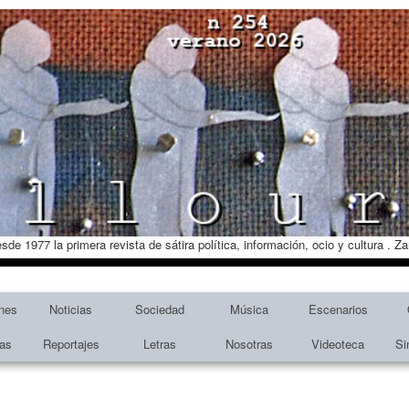
esde 1977 la primera revista de sátira política, información, ocio y cultura . 
nes
Noticias
Sociedad
Música
Escenarios
tas
Reportajes
Letras
Nosotras
Videoteca
Si