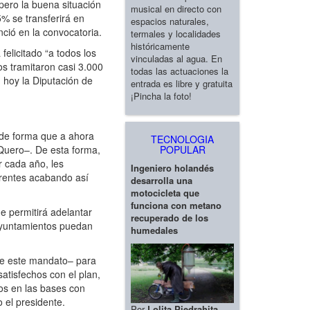
pero la buena situación
musical en directo con
% se transferirá en
espacios naturales,
ció en la convocatoria.
termales y localidades
históricamente
elicitado “a todos los
vinculadas al agua. En
os tramitaron casi 3.000
todas las actuaciones la
 hoy la Diputación de
entrada es libre y gratuita
¡Pincha la foto!
 de forma que a ahora
TECNOLOGIA
POPULAR
Quero–. De esta forma,
r cada año, les
Ingeniero holandés
parentes acabando así
desarrolla una
motocicleta que
funciona con metano
e permitirá adelantar
recuperado de los
 ayuntamientos puedan
humedales
de este mandato– para
atisfechos con el plan,
ios en las bases con
o el presidente.
Por
Lolita Piedrahita