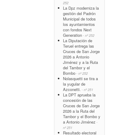
252
La Dpz moderniza la
gestión del Padrón
Municipal de todos
los ayuntamientos
con fondos Next
Generation
- nº 252
La Diputación de
Teruel entrega las
Cruces de San Jorge
2026 a Antonio
Jiménez y a la Ruta
del Tambor y el
Bombo
- nº 252
Nolasquetti se tira a
la yugular de
Azconetti.
- nº 251
La DPT aprueba la
concesión de las
Cruces de San Jorge
2026 a la Ruta del
Tambor y el Bombo y
a Antonio Jiménez
-
nº 251
Resultado electoral