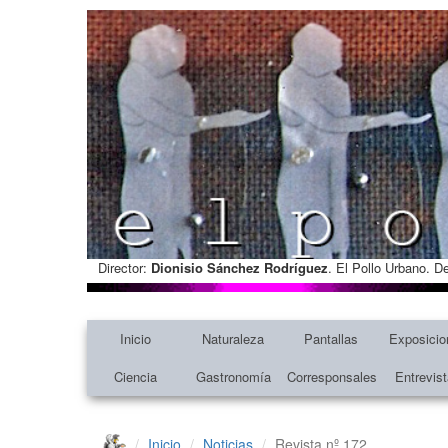
Director:
Dionisio Sánchez Rodríguez
. El Pollo Urbano. D
Inicio
Naturaleza
Pantallas
Exposicio
Ciencia
Gastronomía
Corresponsales
Entrevis
Inicio
Noticias
Revista nº 172