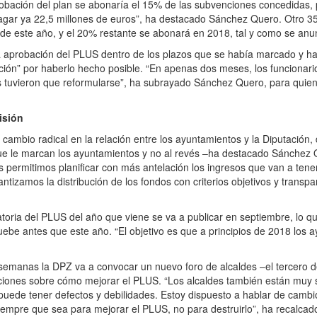
bación del plan se abonaría el 15% de las subvenciones concedidas, 
pagar ya 22,5 millones de euros”, ha destacado Sánchez Quero. Otro 35
 de este año, y el 20% restante se abonará en 2018, tal y como se anun
aprobación del PLUS dentro de los plazos que se había marcado y ha f
tución” por haberlo hecho posible. “En apenas dos meses, los funcionari
es tuvieron que reformularse”, ha subrayado Sánchez Quero, para quien
isión
ambio radical en la relación entre los ayuntamientos y la Diputación,
que le marcan los ayuntamientos y no al revés –ha destacado Sánchez 
 permitimos planificar con más antelación los ingresos que van a tene
antizamos la distribución de los fondos con criterios objetivos y trans
ria del PLUS del año que viene se va a publicar en septiembre, lo qu
ruebe antes que este año. “El objetivo es que a principios de 2018 los
anas la DPZ va a convocar un nuevo foro de alcaldes –el tercero 
ciones sobre cómo mejorar el PLUS. “Los alcaldes también están muy s
 puede tener defectos y debilidades. Estoy dispuesto a hablar de camb
o siempre que sea para mejorar el PLUS, no para destruirlo”, ha recalcad