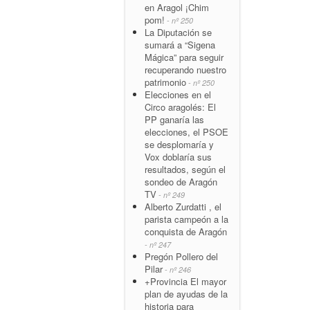
en Aragol ¡Chim
pom!
- nº 250
La Diputación se
sumará a “Sigena
Mágica” para seguir
recuperando nuestro
patrimonio
- nº 250
Elecciones en el
Circo aragolés: El
PP ganaría las
elecciones, el PSOE
se desplomaría y
Vox doblaría sus
resultados, según el
sondeo de Aragón
TV
- nº 249
Alberto Zurdatti , el
parista campeón a la
conquista de Aragón
- nº 247
Pregón Pollero del
Pilar
- nº 246
+Provincia El mayor
plan de ayudas de la
historia para