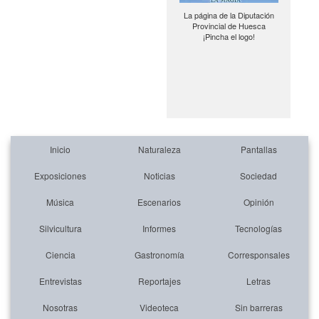
La página de la Diputación
Provincial de Huesca
¡Pincha el logo!
Inicio
Naturaleza
Pantallas
Exposiciones
Noticias
Sociedad
Música
Escenarios
Opinión
Silvicultura
Informes
Tecnologías
Ciencia
Gastronomía
Corresponsales
Entrevistas
Reportajes
Letras
Nosotras
Videoteca
Sin barreras