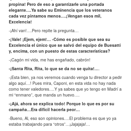
propina! Pero de eso a garantizarle una portada
elegante….Ya sabe su Eminencia que los veteranos
cada vez pintamos menos….¡Vengan esos mil,
Excelencia!
-¡Ahí van!….Pero repite la pregunta…
-¡Vale! ¡Ejem, ejem!… -Cómo es posible que sea su
Excelencia el único que se salvó del equipo de Buesatti
y, encima, con un puesto de estas características?
-¡Cagón mi vida, me has engañado, cabrón!
-¡Santa Rita, Rita, lo que se da no se quita!…
.
-¡Esta bien, ya nos veremos cuando venga tu director a pedir
algo aquí…! Pues mira, Caponi, en esta vida no hay nada
como tener valedores….Y ya sabes que yo tengo en Madrí a
mi “enmano”, que manda un huevo….
-¡Ajá, ahora se explica todo! Porque lo que es por su
campaña…Era difícil hacerla peor…
-Bueno, Al, eso son opiniones….El problema es que yo ya
estaba trabajando para “otros”…¡Jajajaja!…