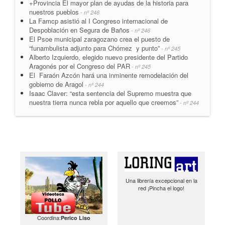
+Provincia El mayor plan de ayudas de la historia para
nuestros pueblos
- nº 246
La Famcp asistió al I Congreso internacional de
Despoblación en Segura de Baños
- nº 246
El Psoe municipal zaragozano crea el puesto de
“funambulista adjunto para Chómez y punto”
- nº 245
Alberto Izquierdo, elegido nuevo presidente del Partido
Aragonés por el Congreso del PAR
- nº 245
El Faraón Azcón hará una inminente remodelación del
gobierno de Aragol
- nº 244
Isaac Claver: “esta sentencia del Supremo muestra que
nuestra tierra nunca rebla por aquello que creemos”
- nº 244
Una librería excepcional en la
red ¡Pincha el logo!
Coordina:
Perico Liso