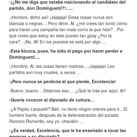
-¡¿No me diga que estaba traicionando al candidato del
partido, don Dominguetti?!…..
-¡Hombre, dicho así! ¡Jajajaja! Estas cosas nunca son
blancas o negras….Pero dime, Al, ¿me crees tan tonto cómo
para hacer una campaña tan mala como la que hice?…Por
qué crees que estoy en este puesto tan güay ¿Por la
cara?…¡No, Al! En los puestos se está por algo….
-Esta bicoca, pues, ha sido el pago por hacer perder a
Dominguetti….
-¡Hombre, Al, las cosas tienen matices….¡Jajajaja! Los
partidos son muy crueles, a veces….
-¡Pero nunca se perdona al que pierde, Excelencia!
-Bueno, bueno….Déjemos eso…..¿Qué te trae por aquí, Al?
-Quería conocer al diputado de cultura…
-¿A Pepito Larquetti? Bah, no tiene ningún interés para ti…El
hombre fuerte, después de la defenestración del sociata
Romero Romerillo, soy yo, chavalín….
-¿Es verdad, Excelencia, que le ha enseñado a tocar las
maracas a su diputado?