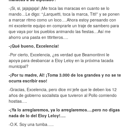
-¡Si, si, jajajajaja! ¡Me toca las maracas en cuanto se lo
mando…Le digo: “¡Larquetti, toca la marca, Titi!” y se ponen
a marcar ritmo como un loco….Ahora estoy pensando con
mi excelente equipo en comprarle un traje de sambero para
que vaya por los pueblos animando las fiestas…Así me
ahorro una pasta en titiriteros….
-¡Qué bueno, Excelencia!
-Por cierto, Excelencia, ¿es verdad que Beamontinni le
apoya para desbancar a Eloy Leloy en la próxima tacada
municipal?
-¡Por tu madre, Al! ¡Toma 3.000 de los grandes y no se te
ocurra escribir eso!
-Gracias, Excelencia, pero dice mi jefe que le deben los 12
años de gobierno socialista que tuvieron al Pollo comiendo
hostias….
-¡Ya lo arreglaremos, ya lo arreglaremos….pero no digas
nada de lo del Eloy Leloy!….
-O.K. Soy una tumba…..