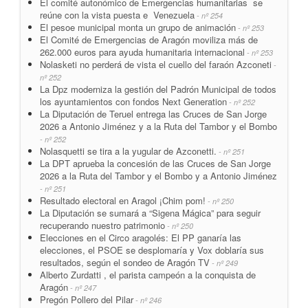
El comité autonómico de Emergencias humanitarias se
reúne con la vista puesta e Venezuela
- nº 254
El pesoe municipal monta un grupo de animación
- nº 253
El Comité de Emergencias de Aragón moviliza más de
262.000 euros para ayuda humanitaria internacional
- nº 253
Nolasketi no perderá de vista el cuello del faraón Azconeti
-
nº 252
La Dpz moderniza la gestión del Padrón Municipal de todos
los ayuntamientos con fondos Next Generation
- nº 252
La Diputación de Teruel entrega las Cruces de San Jorge
2026 a Antonio Jiménez y a la Ruta del Tambor y el Bombo
- nº 252
Nolasquetti se tira a la yugular de Azconetti.
- nº 251
La DPT aprueba la concesión de las Cruces de San Jorge
2026 a la Ruta del Tambor y el Bombo y a Antonio Jiménez
- nº 251
Resultado electoral en Aragol ¡Chim pom!
- nº 250
La Diputación se sumará a “Sigena Mágica” para seguir
recuperando nuestro patrimonio
- nº 250
Elecciones en el Circo aragolés: El PP ganaría las
elecciones, el PSOE se desplomaría y Vox doblaría sus
resultados, según el sondeo de Aragón TV
- nº 249
Alberto Zurdatti , el parista campeón a la conquista de
Aragón
- nº 247
Pregón Pollero del Pilar
- nº 246