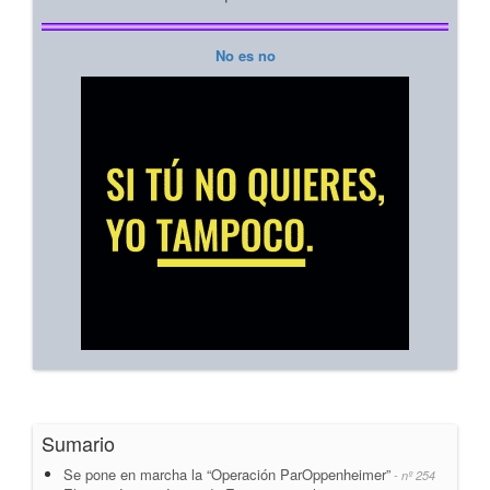
No es no
Sumario
Se pone en marcha la “Operación ParOppenheimer”
- nº 254