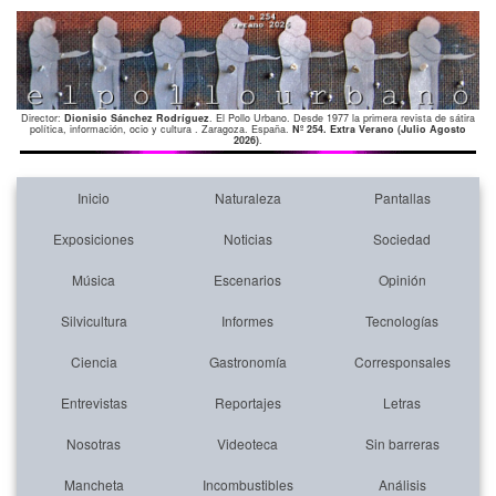
Director:
Dionisio Sánchez Rodríguez
. El Pollo Urbano. Desde 1977 la primera revista de sátira
política, información, ocio y cultura . Zaragoza. España.
Nº 254. Extra Verano (Julio Agosto
2026)
.
Inicio
Naturaleza
Pantallas
Exposiciones
Noticias
Sociedad
Música
Escenarios
Opinión
Silvicultura
Informes
Tecnologías
Ciencia
Gastronomía
Corresponsales
Entrevistas
Reportajes
Letras
Nosotras
Videoteca
Sin barreras
Mancheta
Incombustibles
Análisis