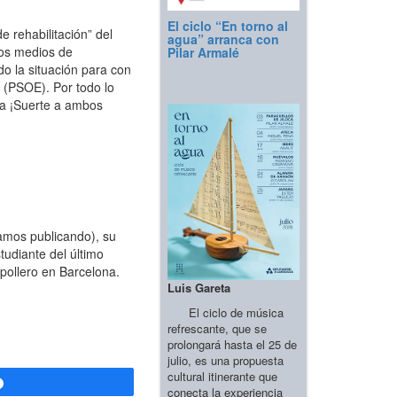
El ciclo “En torno al
e rehabilitación” del
agua” arranca con
los medios de
Pilar Armalé
o la situación para con
 (PSOE). Por todo lo
ma ¡Suerte a ambos
tamos publicando), su
udiante del último
pollero en Barcelona.
Luis Gareta
El ciclo de música
refrescante, que se
prolongará hasta el 25 de
julio, es una propuesta
cultural itinerante que
Compartir
conecta la experiencia