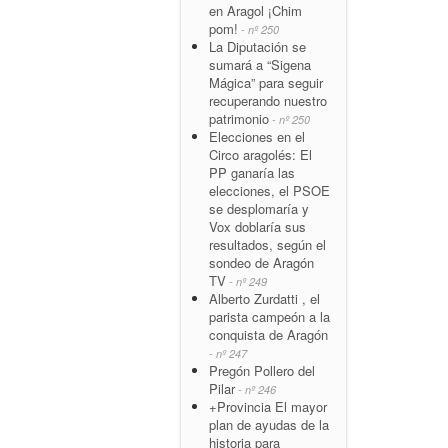
en Aragol ¡Chim
pom!
- nº 250
La Diputación se
sumará a “Sigena
Mágica” para seguir
recuperando nuestro
patrimonio
- nº 250
Elecciones en el
Circo aragolés: El
PP ganaría las
elecciones, el PSOE
se desplomaría y
Vox doblaría sus
resultados, según el
sondeo de Aragón
TV
- nº 249
Alberto Zurdatti , el
parista campeón a la
conquista de Aragón
- nº 247
Pregón Pollero del
Pilar
- nº 246
+Provincia El mayor
plan de ayudas de la
historia para