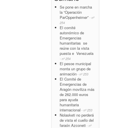
Se pone en marcha
la “Operación
ParOppenheimer”
- nº
254
El comité
autonómico de
Emergencias
humanitarias se
reúne con la vista
puesta e Venezuela
- nº 254
El pesoe municipal
monta un grupo de
animación
- nº 253
El Comité de
Emergencias de
Aragón moviliza más
de 262.000 euros
para ayuda
humanitaria
internacional
- nº 253
Nolasketi no perderá
de vista el cuello del
faraón Azconeti
- nº