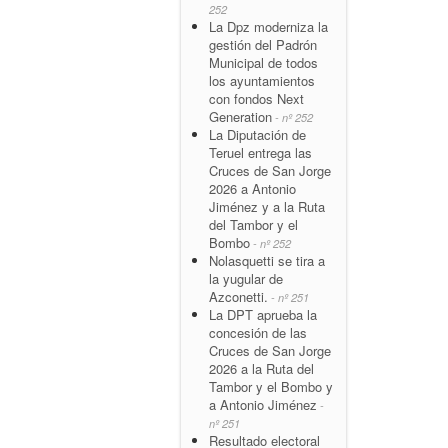
252
La Dpz moderniza la
gestión del Padrón
Municipal de todos
los ayuntamientos
con fondos Next
Generation
- nº 252
La Diputación de
Teruel entrega las
Cruces de San Jorge
2026 a Antonio
Jiménez y a la Ruta
del Tambor y el
Bombo
- nº 252
Nolasquetti se tira a
la yugular de
Azconetti.
- nº 251
La DPT aprueba la
concesión de las
Cruces de San Jorge
2026 a la Ruta del
Tambor y el Bombo y
a Antonio Jiménez
-
nº 251
Resultado electoral