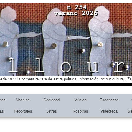
esde 1977 la primera revista de sátira política, información, ocio y cultura . 
nes
Noticias
Sociedad
Música
Escenarios
tas
Reportajes
Letras
Nosotras
Videoteca
Si