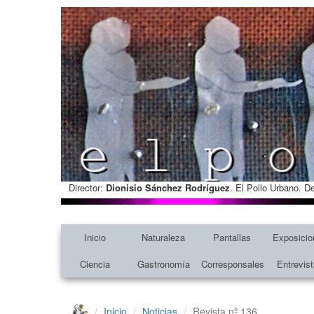
Director:
Dionisio Sánchez Rodríguez
. El Pollo Urbano. D
Inicio
Naturaleza
Pantallas
Exposicio
Ciencia
Gastronomía
Corresponsales
Entrevis
Inicio
Noticias
Revista nº 136