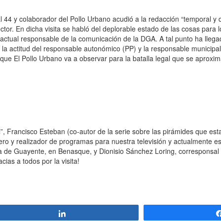
nal 44 y colaborador del Pollo Urbano acudió a la redacción “temporal y d
ector.
En dicha visita se habló del deplorable estado de las cosas para 
actual responsable de la comunicación de la DGA. A tal punto ha llegad
 la actitud del responsable autonómico (PP) y la responsable municipal
que El Pollo Urbano va a observar para la batalla legal que se aproxi
, Francisco Esteban (co-autor de la serie sobre las pirámides que es
o y realizador de programas para nuestra televisión y actualmente est
ía de Guayente, en Benasque, y Dionisio Sánchez Loring, corresponsal 
as a todos por la visita!
Compartir