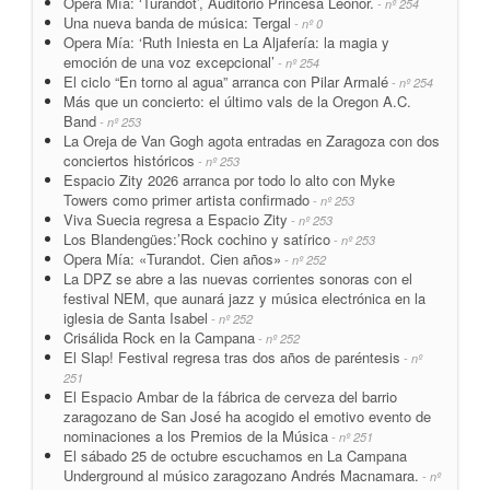
Opera Mía: ‘Turandot’, Auditorio Princesa Leonor.
- nº 254
Una nueva banda de música: Tergal
- nº 0
Opera Mía: ‘Ruth Iniesta en La Aljafería: la magia y
emoción de una voz excepcional’
- nº 254
El ciclo “En torno al agua” arranca con Pilar Armalé
- nº 254
Más que un concierto: el último vals de la Oregon A.C.
Band
- nº 253
La Oreja de Van Gogh agota entradas en Zaragoza con dos
conciertos históricos
- nº 253
Espacio Zity 2026 arranca por todo lo alto con Myke
Towers como primer artista confirmado
- nº 253
Viva Suecia regresa a Espacio Zity
- nº 253
Los Blandengües:’Rock cochino y satírico
- nº 253
Opera Mía: «Turandot. Cien años»
- nº 252
La DPZ se abre a las nuevas corrientes sonoras con el
festival NEM, que aunará jazz y música electrónica en la
iglesia de Santa Isabel
- nº 252
Crisálida Rock en la Campana
- nº 252
El Slap! Festival regresa tras dos años de paréntesis
- nº
251
El Espacio Ambar de la fábrica de cerveza del barrio
zaragozano de San José ha acogido el emotivo evento de
nominaciones a los Premios de la Música
- nº 251
El sábado 25 de octubre escuchamos en La Campana
Underground al músico zaragozano Andrés Macnamara.
- nº