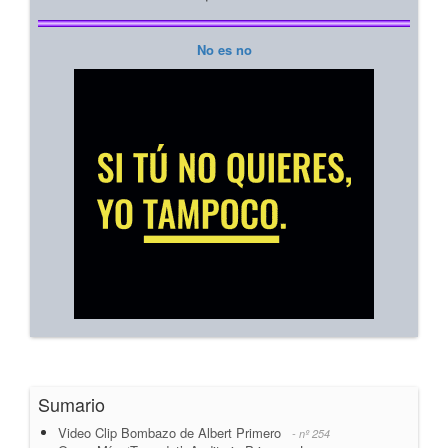
No es no
Sumario
Video Clip Bombazo de Albert Primero
- nº 254