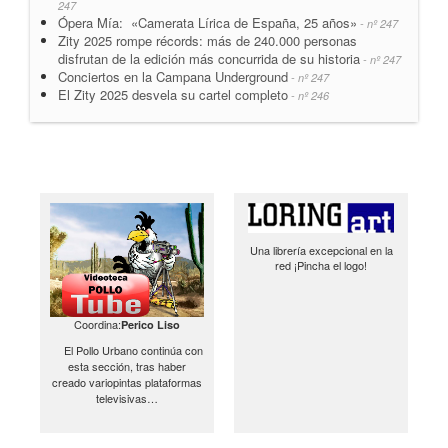
247
Ópera Mía: «Camerata Lírica de España, 25 años»
- nº 247
Zity 2025 rompe récords: más de 240.000 personas
disfrutan de la edición más concurrida de su historia
- nº 247
Conciertos en la Campana Underground
- nº 247
El Zity 2025 desvela su cartel completo
- nº 246
Una librería excepcional en la
red ¡Pincha el logo!
Coordina:
Perico Liso
El Pollo Urbano continúa con
esta sección, tras haber
creado variopintas plataformas
televisivas…