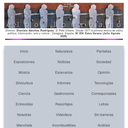
Director:
Dionisio Sánchez Rodríguez
. El Pollo Urbano. Desde 1977 la primera revista de sátira
política, información, ocio y cultura . Zaragoza. España.
Nº 254. Extra Verano (Julio Agosto
2026)
.
Inicio
Naturaleza
Pantallas
Exposiciones
Noticias
Sociedad
Música
Escenarios
Opinión
Silvicultura
Informes
Tecnologías
Ciencia
Gastronomía
Corresponsales
Entrevistas
Reportajes
Letras
Nosotras
Videoteca
Sin barreras
Mancheta
Incombustibles
Análisis