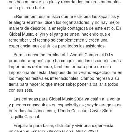
nos hacen mover los pies y recordar los mejores momentos
en la pista de baile.
«Remember, esa música que te estropea las zapatillas y
te alegra el alma», dicen los organizadores, y no hay mejor
manera de describir la energía contagiosa de este estilo. En
Global Music, el yin y el yang se unen, haciendo que el
remember y el techno se complementen y creen una
experiencia musical única para todos los asistentes.
Pero la noche no termina ahí. Andrés Campo, el DJ y
productor aragonés que ha conquistado los escenarios más
importantes del mundo, también formará parte de esta
impresionante fiesta. Después de un verano espectacular en
los mejores festivales internacionales, Campo regresa a su
tierra para hacer lo que mejor sabe: poner a bailar a todos
con sus sets.
Las entradas para Global Music 2024 ya están a la venta
y puedes conseguirlas en espaciozity.es ; soydezaragoza.es;
entradasatualcance.com; Tienda Coliseum Caver Store;
Taquilla Caracol.
¡Prepárate para bailar, disfrutar y vivir una experiencia
única en el Espacio Zity con Global Music 2024!