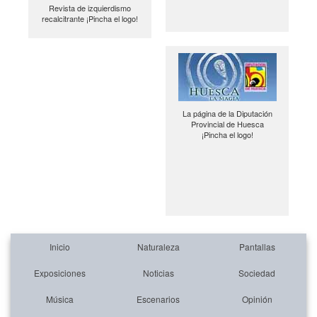
Revista de izquierdismo
recalcitrante ¡Pincha el logo!
La página de la Diputación
Provincial de Huesca
¡Pincha el logo!
Inicio
Naturaleza
Pantallas
Exposiciones
Noticias
Sociedad
Música
Escenarios
Opinión