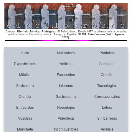
Director:
Dionisio Sánchez Rodríguez
. El Pollo Urbano. Desde 1977 la primera revista de sátira
política, información, ocio y cultura . Zaragoza. España.
Nº 254. Extra Verano (Julio Agosto
2026)
.
Inicio
Naturaleza
Pantallas
Exposiciones
Noticias
Sociedad
Música
Escenarios
Opinión
Silvicultura
Informes
Tecnologías
Ciencia
Gastronomía
Corresponsales
Entrevistas
Reportajes
Letras
Nosotras
Videoteca
Sin barreras
Mancheta
Incombustibles
Análisis