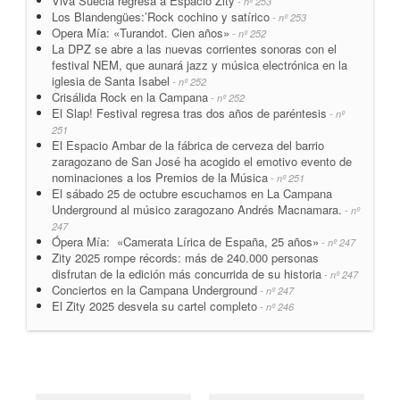
Viva Suecia regresa a Espacio Zity
- nº 253
Los Blandengües:’Rock cochino y satírico
- nº 253
Opera Mía: «Turandot. Cien años»
- nº 252
La DPZ se abre a las nuevas corrientes sonoras con el
festival NEM, que aunará jazz y música electrónica en la
iglesia de Santa Isabel
- nº 252
Crisálida Rock en la Campana
- nº 252
El Slap! Festival regresa tras dos años de paréntesis
- nº
251
El Espacio Ambar de la fábrica de cerveza del barrio
zaragozano de San José ha acogido el emotivo evento de
nominaciones a los Premios de la Música
- nº 251
El sábado 25 de octubre escuchamos en La Campana
Underground al músico zaragozano Andrés Macnamara.
- nº
247
Ópera Mía: «Camerata Lírica de España, 25 años»
- nº 247
Zity 2025 rompe récords: más de 240.000 personas
disfrutan de la edición más concurrida de su historia
- nº 247
Conciertos en la Campana Underground
- nº 247
El Zity 2025 desvela su cartel completo
- nº 246