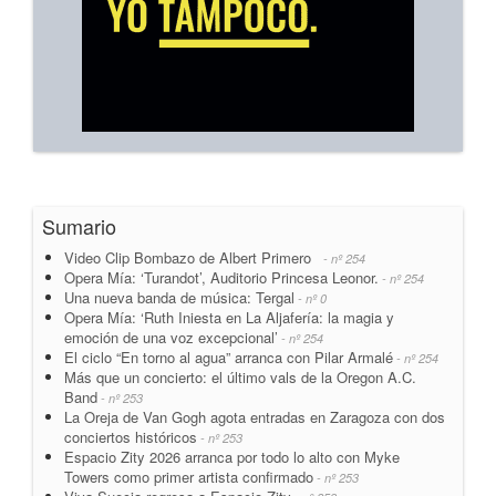
Sumario
Video Clip Bombazo de Albert Primero
- nº 254
Opera Mía: ‘Turandot’, Auditorio Princesa Leonor.
- nº 254
Una nueva banda de música: Tergal
- nº 0
Opera Mía: ‘Ruth Iniesta en La Aljafería: la magia y
emoción de una voz excepcional’
- nº 254
El ciclo “En torno al agua” arranca con Pilar Armalé
- nº 254
Más que un concierto: el último vals de la Oregon A.C.
Band
- nº 253
La Oreja de Van Gogh agota entradas en Zaragoza con dos
conciertos históricos
- nº 253
Espacio Zity 2026 arranca por todo lo alto con Myke
Towers como primer artista confirmado
- nº 253