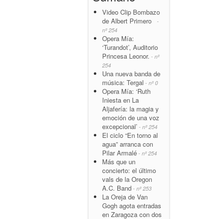
Video Clip Bombazo
de Albert Primero
-
nº 254
Opera Mía:
‘Turandot’, Auditorio
Princesa Leonor.
- nº
254
Una nueva banda de
música: Tergal
- nº 0
Opera Mía: ‘Ruth
Iniesta en La
Aljafería: la magia y
emoción de una voz
excepcional’
- nº 254
El ciclo “En torno al
agua” arranca con
Pilar Armalé
- nº 254
Más que un
concierto: el último
vals de la Oregon
A.C. Band
- nº 253
La Oreja de Van
Gogh agota entradas
en Zaragoza con dos