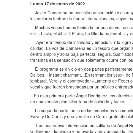
Lunes 17 de enero de 2022.
Javier Camarena no necesita presentación y es muy 
los mejores teatros de ópera internacionales, cuyos e
Muchas veces hemos tenido la fortuna de ver, escuchar
elisir, Lucia, el difícil Il Pirata, La fille du régiment… y 
Ayer era tiempo de intimidad y emoción. Y lo logró a
calidad. La voz de Camarena es un tesoro que organiza
centro amplio y zona baja perfecta, segura. Sus filad
transmita esa sensación que solamente ocurre con los 
El programa se dividió en dos partes perfectamente 
Delibes, «Instant charmant…En fermant les yeux» de Ma
lombardi, Verdi y el conmovedor «Lamento de Federico
vocal y que fueron braveadas por un público entregado
En esta primera parte Ángel Rodriguez nos ofreció en
en una versión pianística llena de colorido y fuerza.
La segunda parte fue la de las emociones y comunión 
Falvo y De Curtis y una versión de Core’ngrato absolu
Tras una nueva intervención en solitario de Ángel Ro
G.Jiménez , luminoso y renovado y muy aplaudido, lle