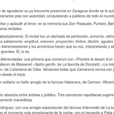
de agradecer su ya frecuente presencia en Zaragoza donde se le qu
scenarios pisa con autoridad, conquistando a públicos de todo el mund
 y aplaudir al tenor; en la memoria sus Don Pasquale, Puritani, Barb
varios recitales
bsolutamente. El recital fue un dechado de perfección, armonía, refin
 sabiamente: amplitud, volumen, proyección, timbre, dicción, agudos e
os estremecedores y los armónicos hacen que su voz, interpretando y s
grandes. Él, lo es.
diferenciadas: una primera que comenzó con «Prendre le dessin d’un
non de Massenet «Spirto gentil» de La favorita de Donizetti, «La mia l
» de L’arlesiana de Cilea. Versiones todas que Camarena recrea con p
 desde el inicio.
 solitario un bello arreglo de la famosa Habanera, de Carmen. Vibrant
absoluta entre artistas y público. Tres canciones napolitanas sugere
tamente maravillosa.
dríguez, con una arreglo espectacular del famoso Intermedio de La b
go el momento más emocionante de la noche, con el recuerdo a Fleta e