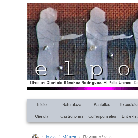
Director:
Dionisio Sánchez Rodríguez
. El Pollo Urbano. D
Inicio
Naturaleza
Pantallas
Exposicio
Ciencia
Gastronomía
Corresponsales
Entrevis
Inicio
Música
Revista nº 213