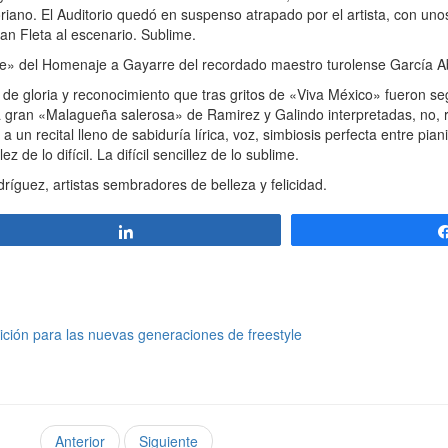
oriano. El Auditorio quedó en suspenso atrapado por el artista, con unos
gran Fleta al escenario. Sublime.
» del Homenaje a Gayarre del recordado maestro turolense García Ab
e gloria y reconocimiento que tras gritos de «Viva México» fueron se
la gran «Malagueña salerosa» de Ramirez y Galindo interpretadas, no,
un recital lleno de sabiduría lírica, voz, simbiosis perfecta entre piani
z de lo difícil. La difícil sencillez de lo sublime.
guez, artistas sembradores de belleza y felicidad.
Compartir
ción para las nuevas generaciones de freestyle
Anterior
Siguiente