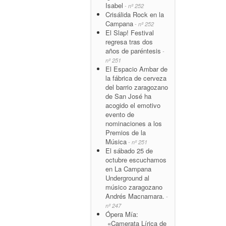
Isabel
- nº 252
Crisálida Rock en la
Campana
- nº 252
El Slap! Festival
regresa tras dos
años de paréntesis
-
nº 251
El Espacio Ambar de
la fábrica de cerveza
del barrio zaragozano
de San José ha
acogido el emotivo
evento de
nominaciones a los
Premios de la
Música
- nº 251
El sábado 25 de
octubre escuchamos
en La Campana
Underground al
músico zaragozano
Andrés Macnamara.
-
nº 247
Ópera Mía:
«Camerata Lírica de