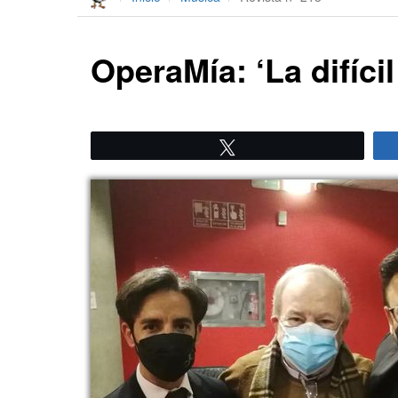
OperaMía: ‘La difíci
Twittear