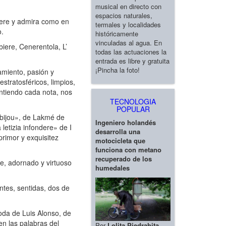
musical en directo con
espacios naturales,
iere y admira como en
termales y localidades
o.
históricamente
vinculadas al agua. En
iere, Cenerentola, L’
todas las actuaciones la
entrada es libre y gratuita
¡Pincha la foto!
amiento, pasión y
stratosféricos, limpios,
intiendo cada nota, nos
TECNOLOGIA
POPULAR
 bijou», de Lakmé de
Ingeniero holandés
etizia infondere» de I
desarrolla una
rimor y exquisitez
motocicleta que
funciona con metano
recuperado de los
e, adornado y virtuoso
humedales
ntes, sentidas, dos de
oda de Luis Alonso, de
n las palabras del
Por
Lolita Piedrahita