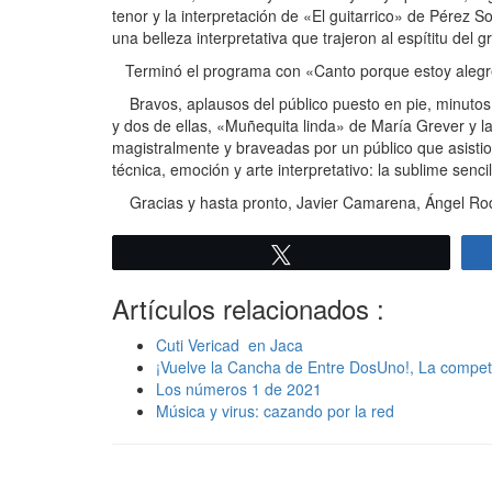
tenor y la interpretación de «El guitarrico» de Pérez S
una belleza interpretativa que trajeron al espítitu del 
Terminó el programa con «Canto porque estoy alegre
Bravos, aplausos del público puesto en pie, minutos d
y dos de ellas, «Muñequita linda» de María Grever y 
magistralmente y braveadas por un público que asistio a 
técnica, emoción y arte interpretativo: la sublime sencille
Gracias y hasta pronto, Javier Camarena, Ángel Rodrí
Twittear
Artículos relacionados :
Cuti Vericad en Jaca
¡Vuelve la Cancha de Entre DosUno!, La competi
Los números 1 de 2021
Música y virus: cazando por la red