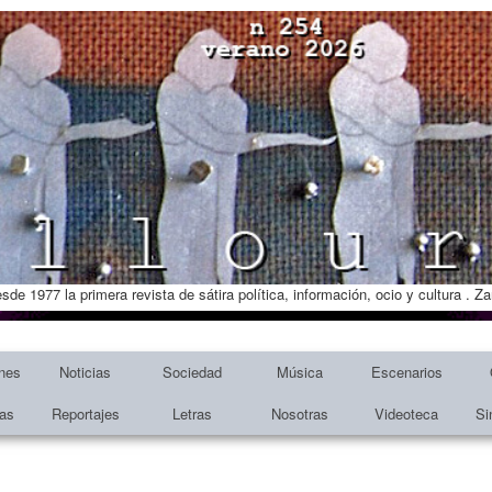
esde 1977 la primera revista de sátira política, información, ocio y cultura . 
nes
Noticias
Sociedad
Música
Escenarios
tas
Reportajes
Letras
Nosotras
Videoteca
Si