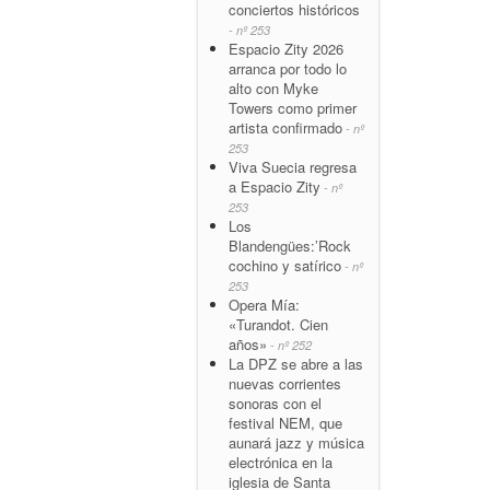
conciertos históricos
- nº 253
Espacio Zity 2026
arranca por todo lo
alto con Myke
Towers como primer
artista confirmado
- nº
253
Viva Suecia regresa
a Espacio Zity
- nº
253
Los
Blandengües:’Rock
cochino y satírico
- nº
253
Opera Mía:
«Turandot. Cien
años»
- nº 252
La DPZ se abre a las
nuevas corrientes
sonoras con el
festival NEM, que
aunará jazz y música
electrónica en la
iglesia de Santa