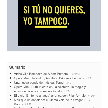
Sumario
Video Clip Bombazo de Albert Primero
- nº 254
Opera Mía: ‘Turandot’, Auditorio Princesa Leonor.
- nº 254
Una nueva banda de música: Tergal
- nº 0
Opera Mía: ‘Ruth Iniesta en La Aljafería: la magia y
emoción de una voz excepcional’
- nº 254
El ciclo “En torno al agua” arranca con Pilar Armalé
- nº 254
Más que un concierto: el último vals de la Oregon A.C.
Band
- nº 253