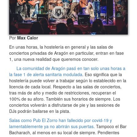
Por
Max Calor
En unas horas, la hostelería en general y las salas de
conciertos privadas de Aragón en particular, entran en fase
1, una nueva realidad que queremos conocer.
La comunidad de Aragón pasó en tan solo unas horas a
la fase 1 de alerta sanitaria modulada
. Eso significa que la
hostelería puede volver a trabajar según lo establecido en la
licencia de cada local. Respecto a las salas de conciertos,
tras más de año y medio de restricciones, recuperan el
100% de su aforo. También sus horarios de siempre. Los
conciertos volverán a disfrutarse de pie y las sesiones de
DJs podrán bailarse en la pista.
Salas como Pub El Zorro han fallecido por covid-19 y
lamentablemente ya no abrirán sus puertas
. Tampoco el Bar
Bacharach, al menos en su local de siempre. Pendientes