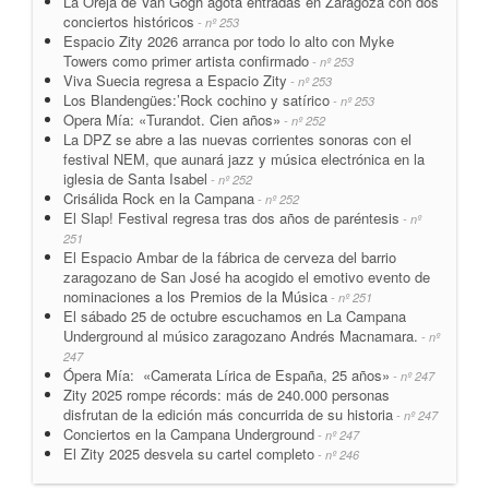
La Oreja de Van Gogh agota entradas en Zaragoza con dos
conciertos históricos
- nº 253
Espacio Zity 2026 arranca por todo lo alto con Myke
Towers como primer artista confirmado
- nº 253
Viva Suecia regresa a Espacio Zity
- nº 253
Los Blandengües:’Rock cochino y satírico
- nº 253
Opera Mía: «Turandot. Cien años»
- nº 252
La DPZ se abre a las nuevas corrientes sonoras con el
festival NEM, que aunará jazz y música electrónica en la
iglesia de Santa Isabel
- nº 252
Crisálida Rock en la Campana
- nº 252
El Slap! Festival regresa tras dos años de paréntesis
- nº
251
El Espacio Ambar de la fábrica de cerveza del barrio
zaragozano de San José ha acogido el emotivo evento de
nominaciones a los Premios de la Música
- nº 251
El sábado 25 de octubre escuchamos en La Campana
Underground al músico zaragozano Andrés Macnamara.
- nº
247
Ópera Mía: «Camerata Lírica de España, 25 años»
- nº 247
Zity 2025 rompe récords: más de 240.000 personas
disfrutan de la edición más concurrida de su historia
- nº 247
Conciertos en la Campana Underground
- nº 247
El Zity 2025 desvela su cartel completo
- nº 246