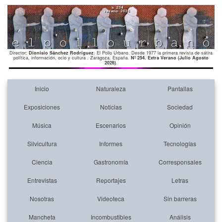
Director:
Dionisio Sánchez Rodríguez
. El Pollo Urbano. Desde 1977 la primera revista de sátira
política, información, ocio y cultura . Zaragoza. España.
Nº 254. Extra Verano (Julio Agosto
2026)
.
Inicio
Naturaleza
Pantallas
Exposiciones
Noticias
Sociedad
Música
Escenarios
Opinión
Silvicultura
Informes
Tecnologías
Ciencia
Gastronomía
Corresponsales
Entrevistas
Reportajes
Letras
Nosotras
Videoteca
Sin barreras
Mancheta
Incombustibles
Análisis