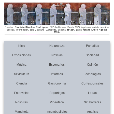
Director:
Dionisio Sánchez Rodríguez
. El Pollo Urbano. Desde 1977 la primera revista de sátira
política, información, ocio y cultura . Zaragoza. España.
Nº 254. Extra Verano (Julio Agosto
2026)
.
Inicio
Naturaleza
Pantallas
Exposiciones
Noticias
Sociedad
Música
Escenarios
Opinión
Silvicultura
Informes
Tecnologías
Ciencia
Gastronomía
Corresponsales
Entrevistas
Reportajes
Letras
Nosotras
Videoteca
Sin barreras
Mancheta
Incombustibles
Análisis