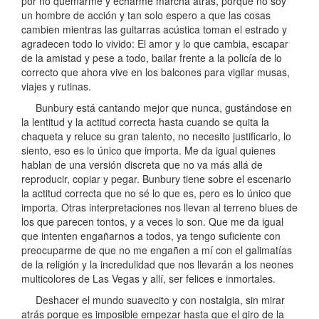
por no quemarme y echarme marcha atrás, porque no soy
un hombre de acción y tan solo espero a que las cosas
cambien mientras las guitarras acústica toman el estrado y
agradecen todo lo vivido: El amor y lo que cambia, escapar
de la amistad y pese a todo, bailar frente a la policía de lo
correcto que ahora vive en los balcones para vigilar musas,
viajes y rutinas.
Bunbury está cantando mejor que nunca, gustándose en
la lentitud y la actitud correcta hasta cuando se quita la
chaqueta y reluce su gran talento, no necesito justificarlo, lo
siento, eso es lo único que importa. Me da igual quienes
hablan de una versión discreta que no va más allá de
reproducir, copiar y pegar. Bunbury tiene sobre el escenario
la actitud correcta que no sé lo que es, pero es lo único que
importa. Otras interpretaciones nos llevan al terreno blues de
los que parecen tontos, y a veces lo son. Que me da igual
que intenten engañarnos a todos, ya tengo suficiente con
preocuparme de que no me engañen a mí con el galimatías
de la religión y la incredulidad que nos llevarán a los neones
multicolores de Las Vegas y allí, ser felices e inmortales.
Deshacer el mundo suavecito y con nostalgia, sin mirar
atrás porque es imposible empezar hasta que el giro de la