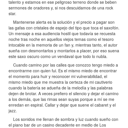
talento y estamos en ese peligroso terreno donde se beben
sermones de oradores y, si nos descuidamos de una rock
star.
Mantenerse alerta es la solución y el precio a pagar son
las gafas con cristales de espejo del tipo que toca el saxofón.
Un mensaje a esa audiencia hostil que todavía se recuesta
noche tras noche en aquellos viejos temas como el tesoro
intocable en la memoria de un fan y, mientras tanto, el autor
sueña con desmontarlos y montarlos a placer, por eso suena
este saxo oscuro como un vendaval que todo lo nubla.
Cuando camino por las calles que conozco tengo miedo a
encontrarme con quien fui. Es el mismo miedo de encontrar
el momento para huir y reconocer mi vulnerabilidad, el
mismo miedo que me muestra la certeza de mi cautiverio
cuando la batería se adueña de la melodía y las palabras
dejen de brotar. A veces prefiero el silencio y dejar el camino
a los demás, que las rimas sean suyas porque a mí se me
enredan en espiral. Callar y dejar que suene el cabaret y el
jazz.
Los sonidos me llenan de sombra y luz cuando sueño con
el piano bar de un casino decadente en medio de Los