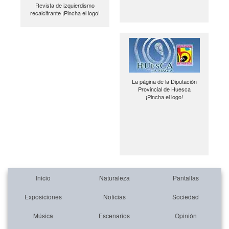
Revista de izquierdismo
recalcitrante ¡Pincha el logo!
La página de la Diputación
Provincial de Huesca
¡Pincha el logo!
Inicio
Naturaleza
Pantallas
Exposiciones
Noticias
Sociedad
Música
Escenarios
Opinión