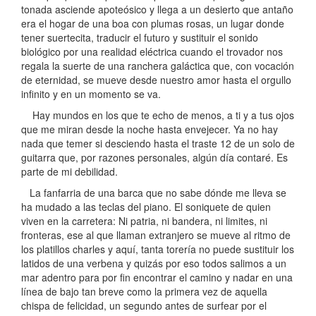
tonada asciende apoteósico y llega a un desierto que antaño
era el hogar de una boa con plumas rosas, un lugar donde
tener suertecita, traducir el futuro y sustituir el sonido
biológico por una realidad eléctrica cuando el trovador nos
regala la suerte de una ranchera galáctica que, con vocación
de eternidad, se mueve desde nuestro amor hasta el orgullo
infinito y en un momento se va.
Hay mundos en los que te echo de menos, a ti y a tus ojos
que me miran desde la noche hasta envejecer. Ya no hay
nada que temer si desciendo hasta el traste 12 de un solo de
guitarra que, por razones personales, algún día contaré. Es
parte de mi debilidad.
La fanfarria de una barca que no sabe dónde me lleva se
ha mudado a las teclas del piano. El soniquete de quien
viven en la carretera: Ni patria, ni bandera, ni limites, ni
fronteras, ese al que llaman extranjero se mueve al ritmo de
los platillos charles y aquí, tanta torería no puede sustituir los
latidos de una verbena y quizás por eso todos salimos a un
mar adentro para por fin encontrar el camino y nadar en una
línea de bajo tan breve como la primera vez de aquella
chispa de felicidad, un segundo antes de surfear por el