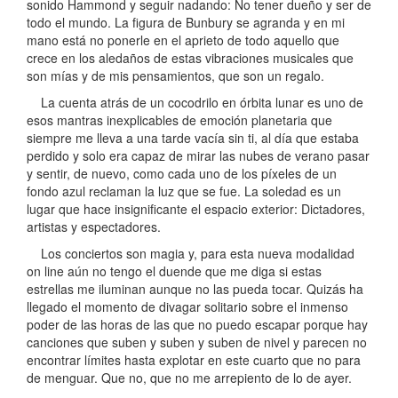
sonido Hammond y seguir nadando: No tener dueño y ser de
todo el mundo. La figura de Bunbury se agranda y en mi
mano está no ponerle en el aprieto de todo aquello que
crece en los aledaños de estas vibraciones musicales que
son mías y de mis pensamientos, que son un regalo.
La cuenta atrás de un cocodrilo en órbita lunar es uno de
esos mantras inexplicables de emoción planetaria que
siempre me lleva a una tarde vacía sin ti, al día que estaba
perdido y solo era capaz de mirar las nubes de verano pasar
y sentir, de nuevo, como cada uno de los píxeles de un
fondo azul reclaman la luz que se fue. La soledad es un
lugar que hace insignificante el espacio exterior: Dictadores,
artistas y espectadores.
Los conciertos son magia y, para esta nueva modalidad
on line aún no tengo el duende que me diga si estas
estrellas me iluminan aunque no las pueda tocar. Quizás ha
llegado el momento de divagar solitario sobre el inmenso
poder de las horas de las que no puedo escapar porque hay
canciones que suben y suben y suben de nivel y parecen no
encontrar límites hasta explotar en este cuarto que no para
de menguar. Que no, que no me arrepiento de lo de ayer.