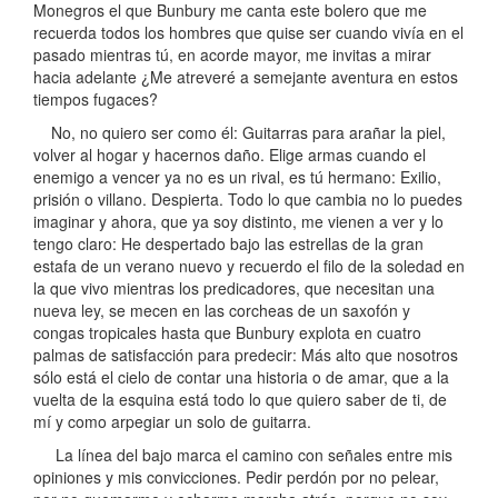
Monegros el que Bunbury me canta este bolero que me
recuerda todos los hombres que quise ser cuando vivía en el
pasado mientras tú, en acorde mayor, me invitas a mirar
hacia adelante ¿Me atreveré a semejante aventura en estos
tiempos fugaces?
No, no quiero ser como él: Guitarras para arañar la piel,
volver al hogar y hacernos daño. Elige armas cuando el
enemigo a vencer ya no es un rival, es tú hermano: Exilio,
prisión o villano. Despierta. Todo lo que cambia no lo puedes
imaginar y ahora, que ya soy distinto, me vienen a ver y lo
tengo claro: He despertado bajo las estrellas de la gran
estafa de un verano nuevo y recuerdo el filo de la soledad en
la que vivo mientras los predicadores, que necesitan una
nueva ley, se mecen en las corcheas de un saxofón y
congas tropicales hasta que Bunbury explota en cuatro
palmas de satisfacción para predecir: Más alto que nosotros
sólo está el cielo de contar una historia o de amar, que a la
vuelta de la esquina está todo lo que quiero saber de ti, de
mí y como arpegiar un solo de guitarra.
La línea del bajo marca el camino con señales entre mis
opiniones y mis convicciones. Pedir perdón por no pelear,