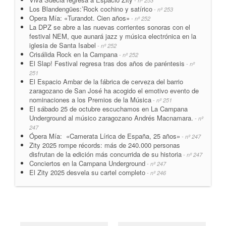
- nº 253
Los Blandengües:’Rock cochino y satírico
- nº 253
Opera Mía: «Turandot. Cien años»
- nº 252
La DPZ se abre a las nuevas corrientes sonoras con el
festival NEM, que aunará jazz y música electrónica en la
iglesia de Santa Isabel
- nº 252
Crisálida Rock en la Campana
- nº 252
El Slap! Festival regresa tras dos años de paréntesis
- nº
251
El Espacio Ambar de la fábrica de cerveza del barrio
zaragozano de San José ha acogido el emotivo evento de
nominaciones a los Premios de la Música
- nº 251
El sábado 25 de octubre escuchamos en La Campana
Underground al músico zaragozano Andrés Macnamara.
- nº
247
Ópera Mía: «Camerata Lírica de España, 25 años»
- nº 247
Zity 2025 rompe récords: más de 240.000 personas
disfrutan de la edición más concurrida de su historia
- nº 247
Conciertos en la Campana Underground
- nº 247
El Zity 2025 desvela su cartel completo
- nº 246