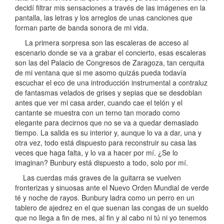
decidí filtrar mis sensaciones a través de las imágenes en la
pantalla, las letras y los arreglos de unas canciones que
forman parte de banda sonora de mi vida.
La primera sorpresa son las escaleras de acceso al
escenario donde se va a grabar el concierto, esas escaleras
son las del Palacio de Congresos de Zaragoza, tan cerquita
de mi ventana que si me asomo quizás pueda todavía
escuchar el eco de una introducción instrumental a contraluz
de fantasmas velados de grises y sepias que se desdoblan
antes que ver mi casa arder, cuando cae el telón y el
cantante se muestra con un terno tan morado como
elegante para decirnos que no se va a quedar demasiado
tiempo. La salida es su interior y, aunque lo va a dar, una y
otra vez, todo está dispuesto para reconstruir su casa las
veces que haga falta, y lo va a hacer por mí. ¿Se lo
imaginan? Bunbury está dispuesto a todo, solo por mí.
Las cuerdas más graves de la guitarra se vuelven
fronterizas y sinuosas ante el Nuevo Orden Mundial de verde
té y noche de rayos. Bunbury ladra como un perro en un
tablero de ajedrez en el que suenan las congas de un sueldo
que no llega a fin de mes, al fin y al cabo ni tú ni yo tenemos