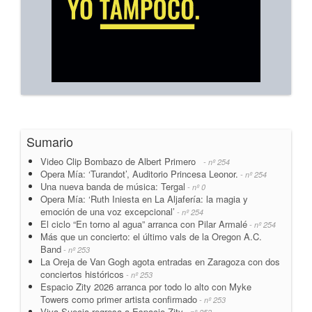
Sumario
Video Clip Bombazo de Albert Primero
- nº 254
Opera Mía: ‘Turandot’, Auditorio Princesa Leonor.
- nº 254
Una nueva banda de música: Tergal
- nº 0
Opera Mía: ‘Ruth Iniesta en La Aljafería: la magia y
emoción de una voz excepcional’
- nº 254
El ciclo “En torno al agua” arranca con Pilar Armalé
- nº 254
Más que un concierto: el último vals de la Oregon A.C.
Band
- nº 253
La Oreja de Van Gogh agota entradas en Zaragoza con dos
conciertos históricos
- nº 253
Espacio Zity 2026 arranca por todo lo alto con Myke
Towers como primer artista confirmado
- nº 253
Viva Suecia regresa a Espacio Zity