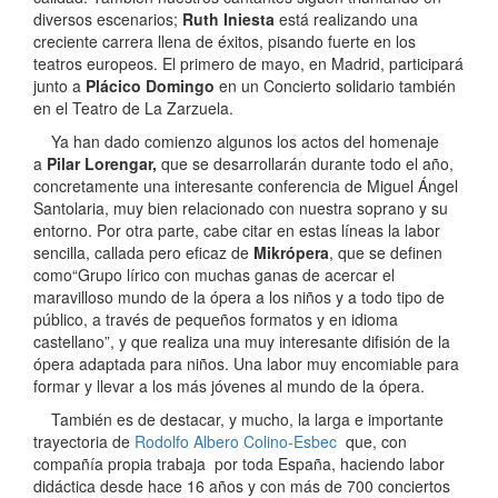
diversos escenarios;
Ruth Iniesta
está realizando una
creciente carrera llena de éxitos, pisando fuerte en los
teatros europeos. El primero de mayo, en Madrid, participará
junto a
Plácico Domingo
en un Concierto solidario también
en el Teatro de La Zarzuela.
Ya han dado comienzo algunos los actos del homenaje
a
Pilar Lorengar,
que se desarrollarán durante todo el año,
concretamente una interesante conferencia de Miguel Ángel
Santolaria, muy bien relacionado con nuestra soprano y su
entorno. Por otra parte, cabe citar en estas líneas la labor
sencilla, callada pero eficaz de
Mikrópera
, que se definen
como“Grupo lírico con muchas ganas de acercar el
maravilloso mundo de la ópera a los niños y a todo tipo de
público, a través de pequeños formatos y en idioma
castellano”, y que realiza una muy interesante difisión de la
ópera adaptada para niños. Una labor muy encomiable para
formar y llevar a los más jóvenes al mundo de la ópera.
También es de destacar, y mucho, la larga e importante
trayectoria de
Rodolfo Albero Colino-Esbec
que, con
compañía propia trabaja por toda España, haciendo labor
didáctica desde hace 16 años y con más de 700 conciertos