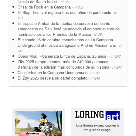
iglesia de Santa Isabel
- nº 252
Crisálida Rock en la Campana
- nº 252
El Slap! Festival regresa tras dos años de paréntesis
- nº
251
El Espacio Ambar de la fábrica de cerveza del barrio
zaragozano de San José ha acogido el emotivo evento de
nominaciones a los Premios de la Música
- nº 251
El sábado 25 de octubre escuchamos en La Campana
Underground al músico zaragozano Andrés Macnamara.
- nº
247
Ópera Mía: «Camerata Lírica de España, 25 años»
- nº 247
Zity 2025 rompe récords: más de 240.000 personas
disfrutan de la edición más concurrida de su historia
- nº 247
Conciertos en la Campana Underground
- nº 247
El Zity 2025 desvela su cartel completo
- nº 246
Una librería excepcional en la
red ¡Pincha el logo!