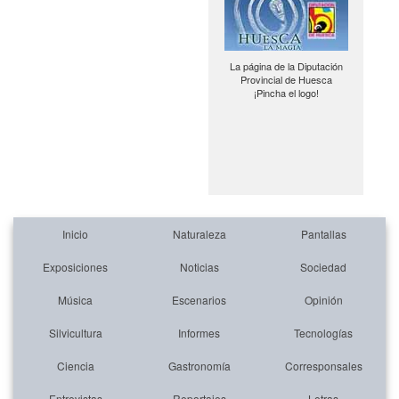
La página de la Diputación
Provincial de Huesca
¡Pincha el logo!
Inicio
Naturaleza
Pantallas
Exposiciones
Noticias
Sociedad
Música
Escenarios
Opinión
Silvicultura
Informes
Tecnologías
Ciencia
Gastronomía
Corresponsales
Entrevistas
Reportajes
Letras