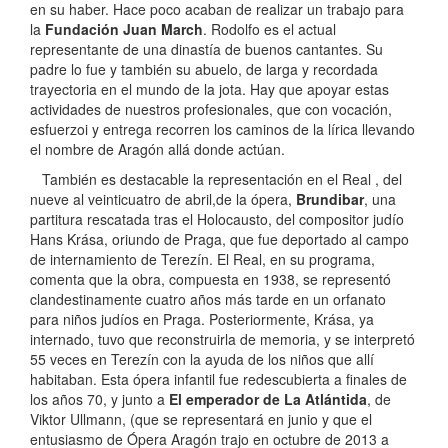
en su haber. Hace poco acaban de realizar un trabajo para
la
Fundación Juan March
. Rodolfo es el actual
representante de una dinastía de buenos cantantes. Su
padre lo fue y también su abuelo, de larga y recordada
trayectoria en el mundo de la jota. Hay que apoyar estas
actividades de nuestros profesionales, que con vocación,
esfuerzoi y entrega recorren los caminos de la lírica llevando
el nombre de Aragón allá donde actúan.
También es destacable la representación en el Real , del
nueve al veinticuatro de abril,de la ópera,
Brundibar
, una
partitura rescatada tras el Holocausto, del compositor judío
Hans Krása, oriundo de Praga, que fue deportado al campo
de internamiento de Terezín. El Real, en su programa,
comenta que la obra, compuesta en 1938, se representó
clandestinamente cuatro años más tarde en un orfanato
para niños judíos en Praga. Posteriormente, Krása, ya
internado, tuvo que reconstruirla de memoria, y se interpretó
55 veces en Terezín con la ayuda de los niños que allí
habitaban. Esta ópera infantil fue redescubierta a finales de
los años 70, y junto a
El emperador de La Atlántida
, de
Viktor Ullmann, (que se representará en junio y que el
entusiasmo de Ópera Aragón trajo en octubre de 2013 a