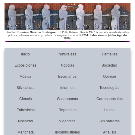
Director:
Dionisio Sánchez Rodríguez
. El Pollo Urbano. Desde 1977 la primera revista de sátira
política, información, ocio y cultura . Zaragoza. España.
Nº 254. Extra Verano (Julio Agosto
2026)
.
Inicio
Naturaleza
Pantallas
Exposiciones
Noticias
Sociedad
Música
Escenarios
Opinión
Silvicultura
Informes
Tecnologías
Ciencia
Gastronomía
Corresponsales
Entrevistas
Reportajes
Letras
Nosotras
Videoteca
Sin barreras
Mancheta
Incombustibles
Análisis