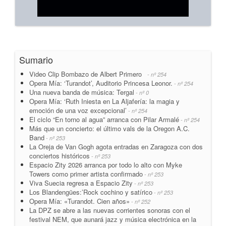
Sumario
Video Clip Bombazo de Albert Primero
- nº 254
Opera Mía: ‘Turandot’, Auditorio Princesa Leonor.
- nº 254
Una nueva banda de música: Tergal
- nº 0
Opera Mía: ‘Ruth Iniesta en La Aljafería: la magia y
emoción de una voz excepcional’
- nº 254
El ciclo “En torno al agua” arranca con Pilar Armalé
- nº 254
Más que un concierto: el último vals de la Oregon A.C.
Band
- nº 253
La Oreja de Van Gogh agota entradas en Zaragoza con dos
conciertos históricos
- nº 253
Espacio Zity 2026 arranca por todo lo alto con Myke
Towers como primer artista confirmado
- nº 253
Viva Suecia regresa a Espacio Zity
- nº 253
Los Blandengües:’Rock cochino y satírico
- nº 253
Opera Mía: «Turandot. Cien años»
- nº 252
La DPZ se abre a las nuevas corrientes sonoras con el
festival NEM, que aunará jazz y música electrónica en la